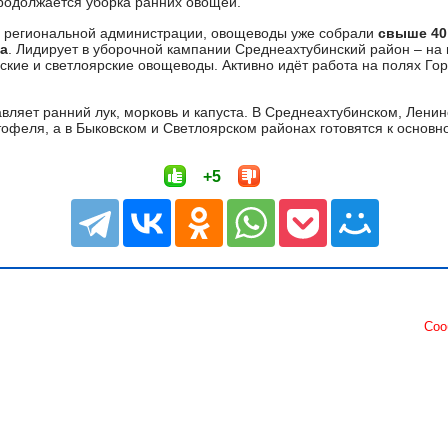
родолжается уборка ранних овощей.
 региональной администрации, овощеводы уже собрали
свыше 40
ра
. Лидирует в уборочной кампании Среднеахтубинский район – на
вские и светлоярские овощеводы. Активно идёт работа на полях Го
вляет ранний лук, морковь и капуста. В Среднеахтубинском, Лени
офеля, а в Быковском и Светлоярском районах готовятся к основн
+5