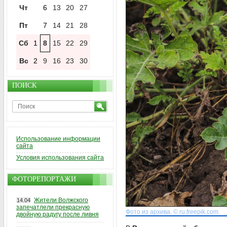
Чт
6
13
20
27
Пт
7
14
21
28
Сб
1
8
15
22
29
Вс
2
9
16
23
30
ПОИСК
Использование информации
сайта
Условия использования сайта
ФОТОРЕПОРТАЖИ
Жители Волжского
14.04
запечатлели прекрасную
Фото из архива. © ru.freepik.com
двойную радугу после ливня