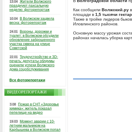
В
Волгоградской области
п
Жители Волжского
13.04
празднуют пахсальную
Как сообщили
Волжский.ру
в
неделю: фоторепортаж
площади в
1,5 тысячи гекта
В Волжском зацвела
10.04
Также в тройке лидеров быко
весна: фоторепортаж
Иловлинского районов.
Вороны, дорожки и
24.01
Основную массу урожая соста
туалет: в Волжском обсудили
районах началась уборка карт
обновление заброшенного
участка сквера на улице
Советской
Трудоустройство и 3D-
22.01
печать: депутаты облдумы
оценили успехи Волжского
дома соцобслуживания
Все фоторепортажи
ВИДЕОРЕПОРТАЖИ
Пожар в СНТ «Здоровье
3.08
химика»: житель показал
пепелище на видео
Момент аварии с 10-
19.03
летним мальчиком на
Карбышева в Волжском попал