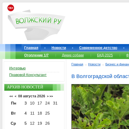
Главная
Новости
Современное детство
Отопление 1/7
Дикие собаки
БКД-2025
Ф
Главная
→
Новости
→
Бизнес и фина
Интервью
Правовой Консультант
В Волгоградской област
АРХИВ НОВОСТЕЙ
08 августа 2026
<<
<
>
>>
Пн
3
10
17
24
31
Вт
4
11
18
25
Ср
5
12
19
26