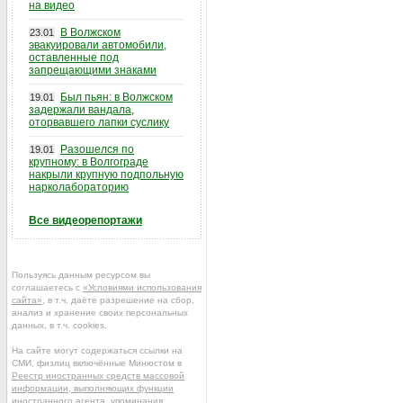
на видео
В Волжском
23.01
эвакуировали автомобили,
оставленные под
запрещающими знаками
Был пьян: в Волжском
19.01
задержали вандала,
оторвавшего лапки суслику
Разошелся по
19.01
крупному: в Волгограде
накрыли крупную подпольную
нарколабораторию
Все видеорепортажи
Пользуясь данным ресурсом вы
соглашаетесь с
«Условиями использования
сайта»
, в т.ч. даёте разрешение на сбор,
анализ и хранение своих персональных
данных, в т.ч. cookies.
На сайте могут содержаться ссылки на
СМИ, физлиц включённые Минюстом в
Реестр иностранных средств массовой
информации, выполняющих функции
иностранного агента
, упоминания