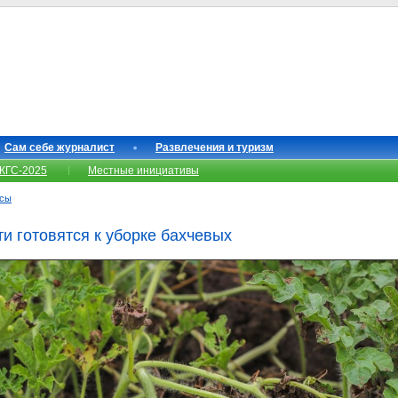
Сам себе журналист
Развлечения и туризм
КГС-2025
Местные инициативы
нсы
и готовятся к уборке бахчевых