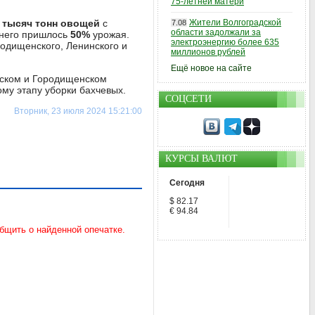
75-летней матери
 тысяч тонн овощей
с
Жители Волгоградской
7.08
области задолжали за
 него пришлось
50%
урожая.
электроэнергию более 635
родищенского, Ленинского и
миллионов рублей
Ещё новое на сайте
нском и Городищенском
ому этапу уборки бахчевых.
СОЦСЕТИ
Вторник, 23 июля 2024 15:21:00
КУРСЫ ВАЛЮТ
Сегодня
$ 82.17
€ 94.84