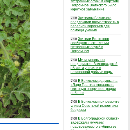
экстренных служб в квартале
Погромное Волжского было
короткое замыкание
Жителям Волжского
7.08
предложили поучаствовать в
переписи воробьев для
помощи ученым
Жители Волжского
7.08
сообщают о скоплении
экстренных служб в
Погромном
Муниципальное
7.08
предприятие Волгоградской
области уличили в
незаконной добыче воды
В Волжском дедушка на
7.08
«Ладе Гранте» врезался в
световую опору: пострадал
ребенок
В Волжском при ремонте
7.08
улицы Советской испортили
бордюры
В Волгоградской области
7.08
задержали мужчину,
подозреваемого в убийстве