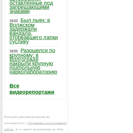
оставленные под
запрещающими
знаками
Был пьян: в
19.01
Волжском
задержали
вандала,
оторвавшего лапки
суслику
Разошелся по
19.01
крупному: в
Волгограде
накрыли крупную
подпольную
нарколабораторию
Все
видеорепортажи
Пользуясь данным ресурсом вы
соглашаетесь с
«Условиями использования
сайта»
, в т.ч. даёте разрешение на сбор,