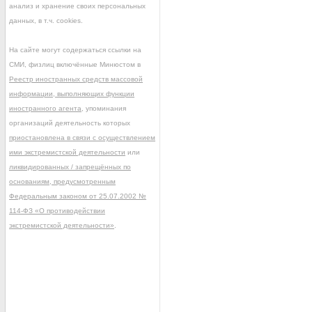
анализ и хранение своих персональных
данных, в т.ч. cookies.
На сайте могут содержаться ссылки на
СМИ, физлиц включённые Минюстом в
Реестр иностранных средств массовой
информации, выполняющих функции
иностранного агента
, упоминания
организаций деятельность которых
приостановлена в связи с осуществлением
ими экстремистской деятельности
или
ликвидированных / запрещённых по
основаниям, предусмотренным
Федеральным законом от 25.07.2002 №
114-ФЗ «О противодействии
экстремистской деятельности»
.