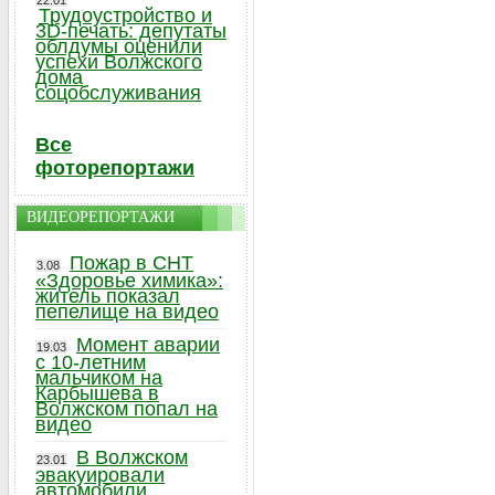
22.01
Трудоустройство и
3D-печать: депутаты
облдумы оценили
успехи Волжского
дома
соцобслуживания
Все
фоторепортажи
ВИДЕОРЕПОРТАЖИ
Пожар в СНТ
3.08
«Здоровье химика»:
житель показал
пепелище на видео
Момент аварии
19.03
с 10-летним
мальчиком на
Карбышева в
Волжском попал на
видео
В Волжском
23.01
эвакуировали
автомобили,