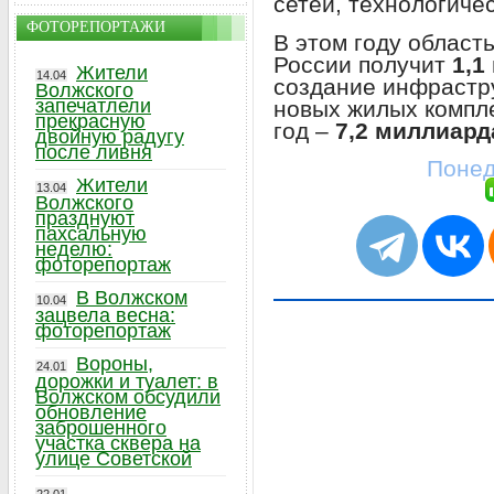
сетей, технологиче
ФОТОРЕПОРТАЖИ
В этом году облас
России получит
1,1
Жители
14.04
создание инфрастр
Волжского
запечатлели
новых жилых компле
прекрасную
год –
7,2 миллиард
двойную радугу
после ливня
Понед
Жители
13.04
Волжского
празднуют
пахсальную
неделю:
фоторепортаж
В Волжском
10.04
зацвела весна:
фоторепортаж
Вороны,
24.01
дорожки и туалет: в
Волжском обсудили
обновление
заброшенного
участка сквера на
улице Советской