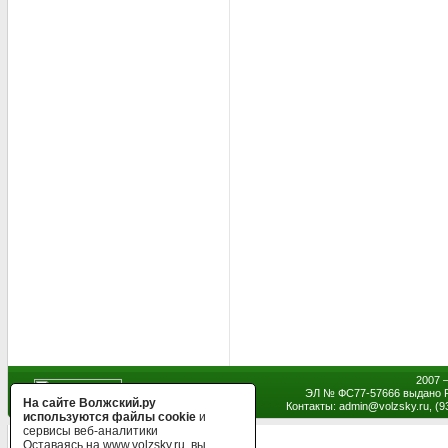
2007 
ЭЛ № ФС77-57666 выдано Р
На сайте Волжский.ру
Контакты: admin
@
volzsky.ru, (
используются файлы cookie
и
сервисы веб-аналитики
Оставаясь на www.volzsky.ru, вы