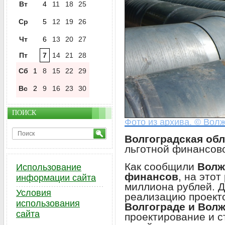
Вт
4
11
18
25
Ср
5
12
19
26
Чт
6
13
20
27
Пт
7
14
21
28
Сб
1
8
15
22
29
Вс
2
9
16
23
30
ПОИСК
Фото из архива. © Волж
Волгоградская обл
льготной финансов
Как сообщили
Волж
Использование
финансов
, на это
информации сайта
миллиона рублей. Д
Условия
реализацию проект
использования
Волгограде и Вол
сайта
проектирование и 