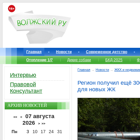
Главная
Новости
Современное детство
Отопление 1/7
Дикие собаки
БКД-2025
Ф
Главная
→
Новости
→
ЖКХ и недвижи
Интервью
Регион получил ещё 30
Правовой
для новых ЖК
Консультант
АРХИВ НОВОСТЕЙ
07 августа
<<
<
2026
>
>>
Пн
3
10
17
24
31