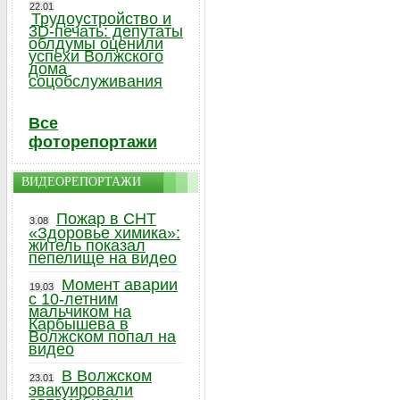
22.01
Трудоустройство и
3D-печать: депутаты
облдумы оценили
успехи Волжского
дома
соцобслуживания
Все
фоторепортажи
ВИДЕОРЕПОРТАЖИ
Пожар в СНТ
3.08
«Здоровье химика»:
житель показал
пепелище на видео
Момент аварии
19.03
с 10-летним
мальчиком на
Карбышева в
Волжском попал на
видео
В Волжском
23.01
эвакуировали