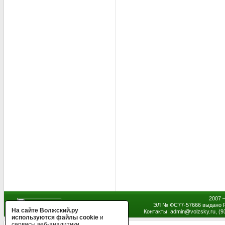
2007 
ЭЛ № ФС77-57666 выдано Р
На сайте Волжский.ру
Контакты: admin
@
volzsky.ru, (
используются файлы cookie
и
сервисы веб-аналитики