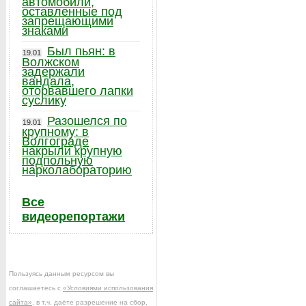
автомобили,
оставленные под
запрещающими
знаками
Был пьян: в
19.01
Волжском
задержали
вандала,
оторвавшего лапки
суслику
Разошелся по
19.01
крупному: в
Волгограде
накрыли крупную
подпольную
нарколабораторию
Все
видеорепортажи
Пользуясь данным ресурсом вы
соглашаетесь с
«Условиями использования
сайта»
, в т.ч. даёте разрешение на сбор,