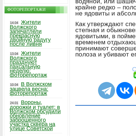
водяной, или шашеч
крайне редко – пол
ФОТОРЕПОРТАЖИ
не ядовиты и абсол
Жители
Как утверждают спе
14.04
Волжского
степная и обыкнов
запечатлели
ядовитыми, в пойме
прекрасную
двойную радугу
временем отдыхающ
после ливня
принимают соверше
Жители
полоза и убивают ег
13.04
Волжского
празднуют
пахсальную
С
неделю:
фоторепортаж
В Волжском
10.04
зацвела весна:
фоторепортаж
Вороны,
24.01
дорожки и туалет: в
Волжском обсудили
обновление
заброшенного
участка сквера на
улице Советской