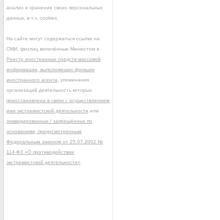
анализ и хранение своих персональных
данных, в т.ч. cookies.
На сайте могут содержаться ссылки на
СМИ, физлиц включённые Минюстом в
Реестр иностранных средств массовой
информации, выполняющих функции
иностранного агента
, упоминания
организаций деятельность которых
приостановлена в связи с осуществлением
ими экстремистской деятельности
или
ликвидированных / запрещённых по
основаниям, предусмотренным
Федеральным законом от 25.07.2002 №
114-ФЗ «О противодействии
экстремистской деятельности»
.