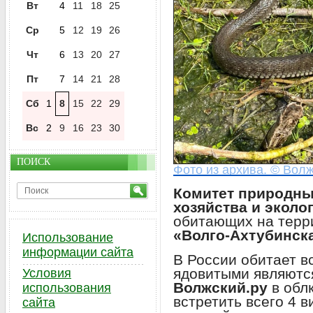
Вт
4
11
18
25
Ср
5
12
19
26
Чт
6
13
20
27
Пт
7
14
21
28
Сб
1
8
15
22
29
Вс
2
9
16
23
30
ПОИСК
Фото из архива. © Волж
Комитет природны
хозяйства и эколо
обитающих на терр
«Волго-Ахтубинск
Использование
информации сайта
В России обитает вс
ядовитыми являютс
Условия
Волжский.ру
в обл
использования
встретить всего 4 
сайта