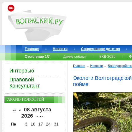
Главная
Новости
Современное детство
Отопление 1/7
Дикие собаки
БКД-2025
Ф
Главная
→
Новости
→
Благоустройств
Интервью
Экологи Волгоградской
Правовой
пойме
Консультант
АРХИВ НОВОСТЕЙ
08 августа
<<
<
2026
>
>>
Пн
3
10
17
24
31