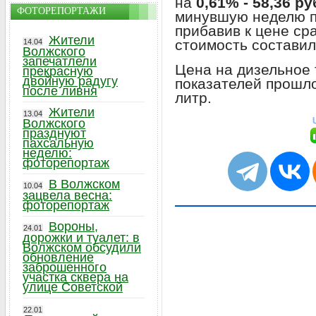
на
0,61% - 58,36 р
ФОТОРЕПОРТАЖИ
минувшую неделю 
прибавив к цене ср
Жители
стоимость состави
14.04
Волжского
запечатлели
Цена на дизельное 
прекрасную
двойную радугу
показателей прошл
после ливня
литр.
Жители
13.04
Волжского
празднуют
пахсальную
неделю:
фоторепортаж
В Волжском
10.04
зацвела весна:
фоторепортаж
Вороны,
24.01
дорожки и туалет: в
Волжском обсудили
обновление
заброшенного
участка сквера на
улице Советской
22.01