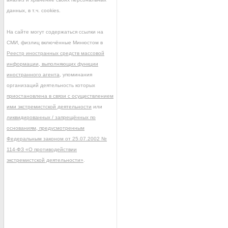
данных, в т.ч. cookies.
На сайте могут содержаться ссылки на
СМИ, физлиц включённые Минюстом в
Реестр иностранных средств массовой
информации, выполняющих функции
иностранного агента
, упоминания
организаций деятельность которых
приостановлена в связи с осуществлением
ими экстремистской деятельности
или
ликвидированных / запрещённых по
основаниям, предусмотренным
Федеральным законом от 25.07.2002 №
114-ФЗ «О противодействии
экстремистской деятельности»
.