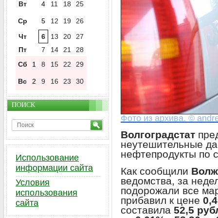
Вт
4
11
18
25
Ср
5
12
19
26
Чт
6
13
20
27
Пт
7
14
21
28
Сб
1
8
15
22
29
Вс
2
9
16
23
30
ПОИСК
Фото из архива. © andr
Волгоградстат
пре
неутешительные да
нефтепродукты по 
Использование
информации сайта
Как сообщили
Волж
ведомства, за неде
Условия
подорожали все ма
использования
прибавил к цене
0,
сайта
составила
52,5 руб