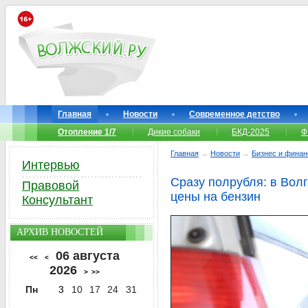
Главная
Новости
Современное детство
Отопление 1/7
Дикие собаки
БКД-2025
Ф
Главная
→
Новости
→
Бизнес и фина
Интервью
Сразу полрубля: в Вол
Правовой
цены на бензин
Консультант
АРХИВ НОВОСТЕЙ
06 августа
<<
<
2026
>
>>
Пн
3
10
17
24
31