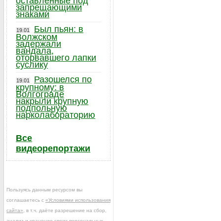
оставленные под
запрещающими
знаками
Был пьян: в
19.01
Волжском
задержали
вандала,
оторвавшего лапки
суслику
Разошелся по
19.01
крупному: в
Волгограде
накрыли крупную
подпольную
нарколабораторию
Все
видеорепортажи
Пользуясь данным ресурсом вы
соглашаетесь с
«Условиями использования
сайта»
, в т.ч. даёте разрешение на сбор,
анализ и хранение своих персональных