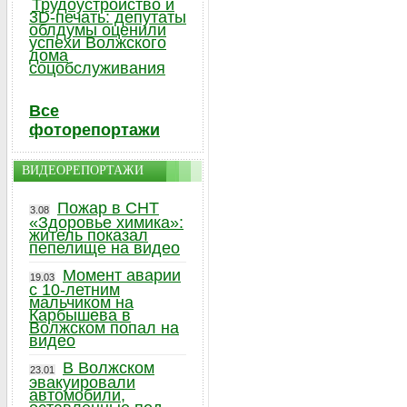
Трудоустройство и
3D-печать: депутаты
облдумы оценили
успехи Волжского
дома
соцобслуживания
Все
фоторепортажи
ВИДЕОРЕПОРТАЖИ
Пожар в СНТ
3.08
«Здоровье химика»:
житель показал
пепелище на видео
Момент аварии
19.03
с 10-летним
мальчиком на
Карбышева в
Волжском попал на
видео
В Волжском
23.01
эвакуировали
автомобили,