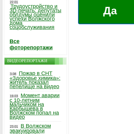
22.01
Трудоустройство и
Да
3D-печать: депутаты
облдумы оценили
успехи Волжского
дома
соцобслуживания
Все
фоторепортажи
ВИДЕОРЕПОРТАЖИ
Пожар в СНТ
3.08
«Здоровье химика»:
житель показал
пепелище на видео
Момент аварии
19.03
с 10-летним
мальчиком на
Карбышева в
Волжском попал на
видео
В Волжском
23.01
эвакуировали