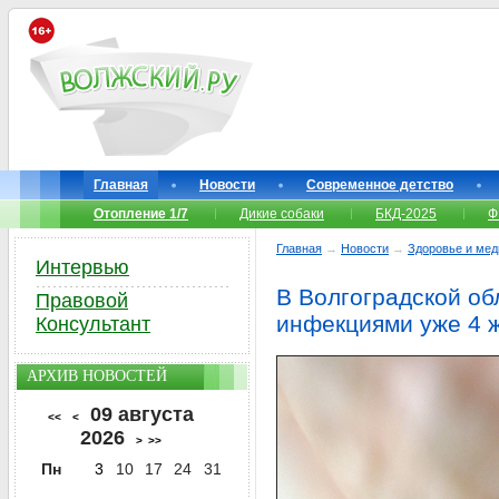
Главная
Новости
Современное детство
Отопление 1/7
Дикие собаки
БКД-2025
Ф
Главная
→
Новости
→
Здоровье и мед
Интервью
В Волгоградской об
Правовой
инфекциями уже 4 
Консультант
АРХИВ НОВОСТЕЙ
09 августа
<<
<
2026
>
>>
Пн
3
10
17
24
31