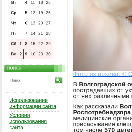
Вт
4
11
18
25
Ср
5
12
19
26
Чт
6
13
20
27
Пт
7
14
21
28
Сб
1
8
15
22
29
Вс
2
9
16
23
30
ПОИСК
Фото из архива. © C
В
Волгоградской о
пострадавших от ук
от них различными
Использование
Как рассказали
Вол
информации сайта
Роспотребнадзора
Условия
медицинские органи
использования
присасывания клещ
сайта
том числе
570 дете