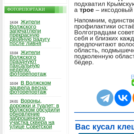
подхватил Крымскую
а
трое
– иксодовый
ФОТОРЕПОРТАЖИ
Напомним, единств
Жители
14.04
профилактики остаё
Волжского
запечатлели
Волгоградцам сове
прекрасную
себя и близких каж
двойную радугу
после ливня
предпочитают воло
область, подмышечн
Жители
13.04
подколенную облас
Волжского
празднуют
бёдер.
пахсальную
неделю:
фоторепортаж
В
В Волжском
10.04
зацвела весна:
фоторепортаж
Вороны,
24.01
дорожки и туалет: в
Волжском обсудили
обновление
заброшенного
участка сквера на
Вас кусал кле
улице Советской