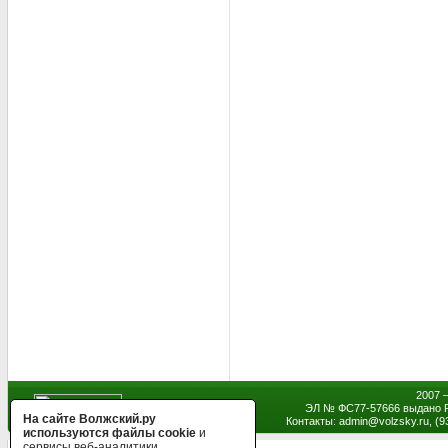
2007 
ЭЛ № ФС77-57666 выдано Р
На сайте Волжский.ру
Контакты: admin
@
volzsky.ru, (
используются файлы cookie
и
сервисы веб-аналитики