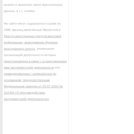
анализ и хранение своих персональных
данных, в т.ч. cookies.
На сайте могут содержаться ссылки на
СМИ, физлиц включённые Минюстом в
Реестр иностранных средств массовой
информации, выполняющих функции
иностранного агента
, упоминания
организаций деятельность которых
приостановлена в связи с осуществлением
ими экстремистской деятельности
или
ликвидированных / запрещённых по
основаниям, предусмотренным
Федеральным законом от 25.07.2002 №
114-ФЗ «О противодействии
экстремистской деятельности»
.