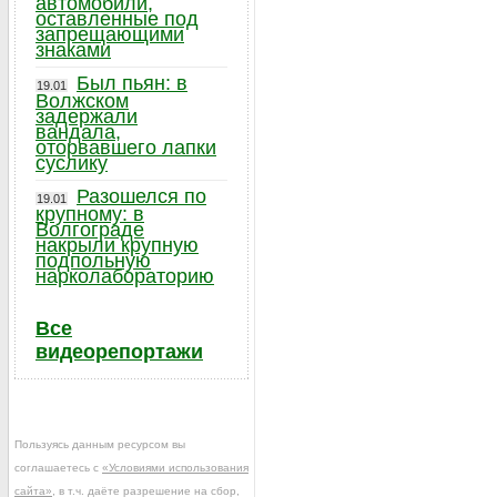
автомобили,
оставленные под
запрещающими
знаками
Был пьян: в
19.01
Волжском
задержали
вандала,
оторвавшего лапки
суслику
Разошелся по
19.01
крупному: в
Волгограде
накрыли крупную
подпольную
нарколабораторию
Все
видеорепортажи
Пользуясь данным ресурсом вы
соглашаетесь с
«Условиями использования
сайта»
, в т.ч. даёте разрешение на сбор,