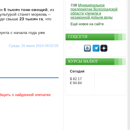
Муниципальное
7.08
ти
6 тысяч тонн овощей
, из
предприятие Волгоградской
области уличили в
ультурой станет морковь –
незаконной добыче воды
щади свыше
23 тысяч га
, что
Ещё новое на сайте
унта с начала года уже
СОЦСЕТИ
Среда, 26 июня 2024 09:02:05
КУРСЫ ВАЛЮТ
Сегодня
$ 82.17
€ 94.84