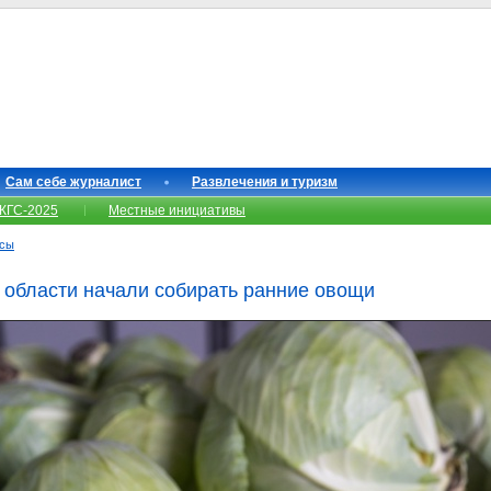
Сам себе журналист
Развлечения и туризм
КГС-2025
Местные инициативы
нсы
 области начали собирать ранние овощи