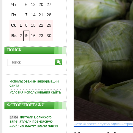
Чт
6
13
20
27
Пт
7
14
21
28
Сб
1
8
15
22
29
Вс
2
9
16
23
30
ПОИСК
Использование информации
сайта
Условия использования сайта
ФОТОРЕПОРТАЖИ
Жители Волжского
14.04
запечатлели прекрасную
Фото © пресс-служба администрац
двойную радугу после ливня