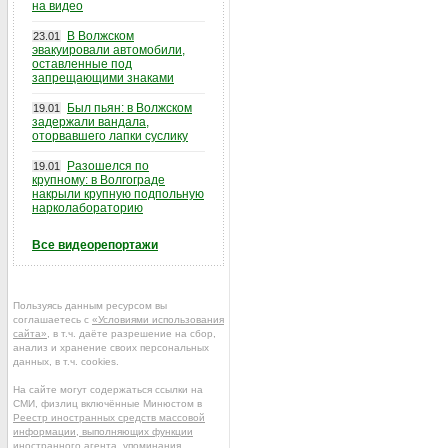
на видео
В Волжском
23.01
эвакуировали автомобили,
оставленные под
запрещающими знаками
Был пьян: в Волжском
19.01
задержали вандала,
оторвавшего лапки суслику
Разошелся по
19.01
крупному: в Волгограде
накрыли крупную подпольную
нарколабораторию
Все видеорепортажи
Пользуясь данным ресурсом вы
соглашаетесь с
«Условиями использования
сайта»
, в т.ч. даёте разрешение на сбор,
анализ и хранение своих персональных
данных, в т.ч. cookies.
На сайте могут содержаться ссылки на
СМИ, физлиц включённые Минюстом в
Реестр иностранных средств массовой
информации, выполняющих функции
иностранного агента
, упоминания