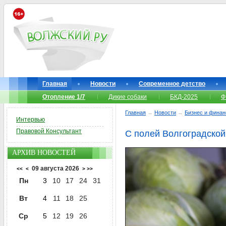
Главная
Новости
Современное детство
Отопление 1/7
Дикие собаки
БКД-2025
Ф
Главная
→
Новости
→
Бизнес и фина
Интервью
Правовой Консультант
С полей Волгоградской
АРХИВ НОВОСТЕЙ
09 августа 2026
<<
<
>
>>
Пн
3
10
17
24
31
Вт
4
11
18
25
Ср
5
12
19
26