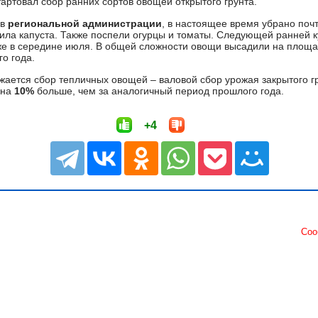
артовал сбор ранних сортов овощей открытого грунта.
в
региональной администрации
, в настоящее время убрано поч
вила капуста. Также поспели огурцы и томаты. Следующей ранней к
уже в середине июля. В общей сложности овощи высадили на пло
о года.
ается сбор тепличных овощей – валовой сбор урожая закрытого гр
 на
10%
больше, чем за аналогичный период прошлого года.
+4