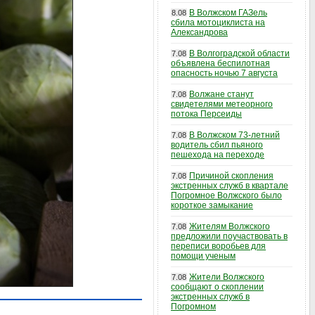
В Волжском ГАЗель
8.08
сбила мотоциклиста на
Александрова
В Волгоградской области
7.08
объявлена беспилотная
опасность ночью 7 августа
Волжане станут
7.08
свидетелями метеорного
потока Персеиды
В Волжском 73-летний
7.08
водитель сбил пьяного
пешехода на переходе
Причиной скопления
7.08
экстренных служб в квартале
Погромное Волжского было
короткое замыкание
Жителям Волжского
7.08
предложили поучаствовать в
переписи воробьев для
помощи ученым
Жители Волжского
7.08
сообщают о скоплении
экстренных служб в
Погромном