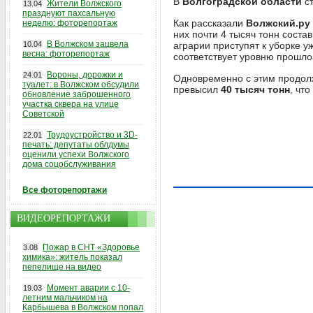
В
Волгоградской области
ст
Жители Волжского
13.04
празднуют пахсальную
Как рассказали
Волжский.ру
неделю: фоторепортаж
них почти 4 тысяч тонн соста
В Волжском зацвела
10.04
аграрии приступят к уборке 
весна: фоторепортаж
соответствует уровню прошлог
Вороны, дорожки и
24.01
Одновременно с этим продолж
туалет: в Волжском обсудили
превысил
40 тысяч тонн
, что
обновление заброшенного
участка сквера на улице
Советской
Трудоустройство и 3D-
22.01
печать: депутаты облдумы
оценили успехи Волжского
дома соцобслуживания
Все фоторепортажи
ВИДЕОРЕПОРТАЖИ
Пожар в СНТ «Здоровье
3.08
химика»: житель показал
пепелище на видео
Момент аварии с 10-
19.03
летним мальчиком на
Карбышева в Волжском попал