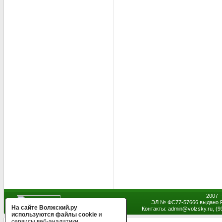
2007 
ЭЛ № ФС77-57666 выдано Р
На сайте Волжский.ру
Контакты: admin
@
volzsky.ru, (
используются файлы cookie
и
сервисы веб-аналитики