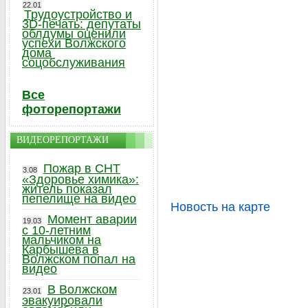
22.01
Трудоустройство и
3D-печать: депутаты
облдумы оценили
успехи Волжского
дома
соцобслуживания
Все
фоторепортажи
ВИДЕОРЕПОРТАЖИ
Пожар в СНТ
3.08
«Здоровье химика»:
житель показал
пепелище на видео
Новость на карте
Момент аварии
19.03
с 10-летним
мальчиком на
Карбышева в
Волжском попал на
видео
В Волжском
23.01
эвакуировали