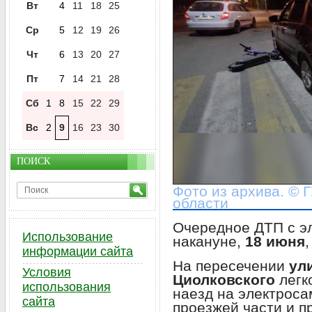
Вт
4
11
18
25
Ср
5
12
19
26
Чт
6
13
20
27
Пт
7
14
21
28
Сб
1
8
15
22
29
Вс
2
9
16
23
30
ПОИСК
Фото из архива. © 
области
Очередное ДТП с э
Использование
накануне,
18 июня
информации сайта
На пересечении
ул
Условия
Циолковского
легк
использования
наезд на электроса
сайта
проезжей части и п