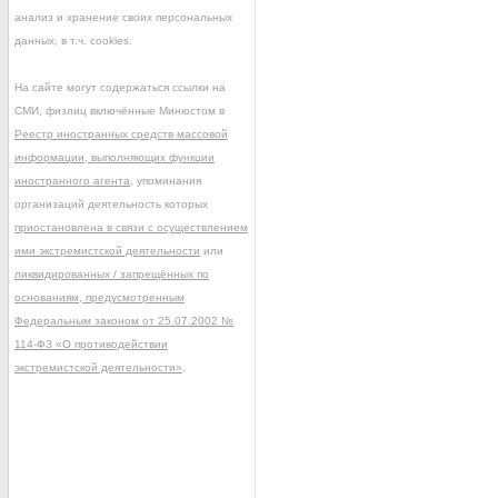
анализ и хранение своих персональных
данных, в т.ч. cookies.
На сайте могут содержаться ссылки на
СМИ, физлиц включённые Минюстом в
Реестр иностранных средств массовой
информации, выполняющих функции
иностранного агента
, упоминания
организаций деятельность которых
приостановлена в связи с осуществлением
ими экстремистской деятельности
или
ликвидированных / запрещённых по
основаниям, предусмотренным
Федеральным законом от 25.07.2002 №
114-ФЗ «О противодействии
экстремистской деятельности»
.