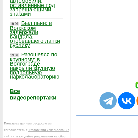
автомобили,
оставленные под
запрещающими
знаками
Был пьян: в
19.01
Волжском
задержали
вандала,
оторвавшего лапки
суслику
Разошелся по
19.01
крупному: в
Волгограде
накрыли крупную
подпольную
нарколабораторию
Все
видеорепортажи
Пользуясь данным ресурсом вы
соглашаетесь с
«Условиями использования
сайта»
, в т.ч. даёте разрешение на сбор,