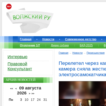
Главная
Новости
Современное детство
Отопление 1/7
Дикие собаки
БКД-2025
Ф
Главная
→
Новости
→
Происшествия
Интервью
Перелетел через ка
Правовой
камера сняла жестк
Консультант
электросамокатчик
АРХИВ НОВОСТЕЙ
09 августа
<<
<
2026
>
>>
Пн
3
10
17
24
31