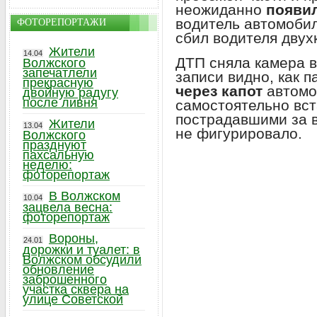
неожиданно
появил
водитель автомобил
ФОТОРЕПОРТАЖИ
сбил водителя двух
Жители
14.04
ДТП сняла камера 
Волжского
запечатлели
записи видно, как 
прекрасную
через капот
автомо
двойную радугу
после ливня
самостоятельно вст
пострадавшими за 
Жители
13.04
не фигурировало.
Волжского
празднуют
пахсальную
неделю:
фоторепортаж
В Волжском
10.04
зацвела весна:
фоторепортаж
Вороны,
24.01
дорожки и туалет: в
Волжском обсудили
обновление
заброшенного
участка сквера на
улице Советской