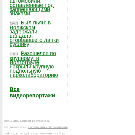
автомобили,
оставленные под
запрещающими
знаками
Был пьян: в
19.01
Волжском
задержали
вандала,
оторвавшего лапки
суслику
Разошелся по
19.01
крупному: в
Волгограде
накрыли крупную
подпольную
нарколабораторию
Все
видеорепортажи
Пользуясь данным ресурсом вы
соглашаетесь с
«Условиями использования
сайта»
, в т.ч. даёте разрешение на сбор,