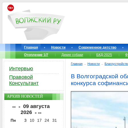
Главная
Новости
Современное детство
Отопление 1/7
Дикие собаки
БКД-2025
Ф
Главная
→
Новости
→
Благоустройств
Интервью
В Волгоградской об
Правовой
конкурса софинанс
Консультант
АРХИВ НОВОСТЕЙ
09 августа
<<
<
2026
>
>>
Пн
3
10
17
24
31