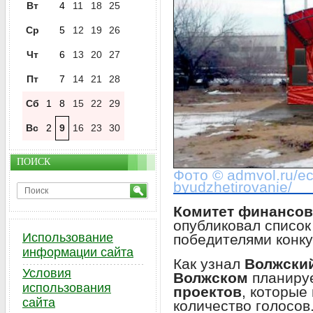
Вт
4
11
18
25
Ср
5
12
19
26
Чт
6
13
20
27
Пт
7
14
21
28
Сб
1
8
15
22
29
Вс
2
9
16
23
30
ПОИСК
Фото © admvol.ru/eco
byudzhetirovanie/
Комитет финансов
опубликовал список
Использование
победителями конку
информации сайта
Как узнал
Волжски
Условия
Волжском
планиру
использования
проектов
, которые
сайта
количество голосов