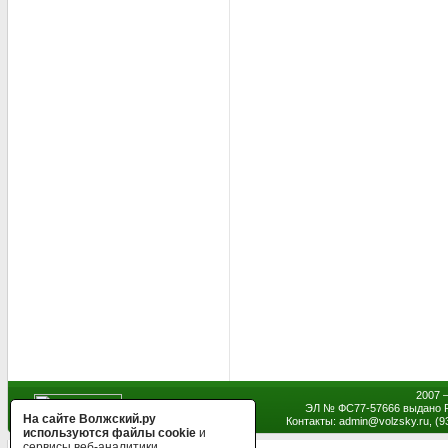
2007 
ЭЛ № ФС77-57666 выдано Р
На сайте Волжский.ру
Контакты: admin
@
volzsky.ru, (
используются файлы cookie
и
сервисы веб-аналитики