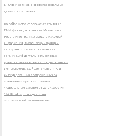
анализ и хранение своих персональных
данных, в т.ч. cookies.
На сайте могут содержаться ссылки на
СМИ, физлиц включённые Минюстом в
Реестр иностранных средств массовой
информации, выполняющих функции
иностранного агента
, упоминания
организаций деятельность которых
приостановлена в связи с осуществлением
ими экстремистской деятельности
или
ликвидированных / запрещённых по
основаниям, предусмотренным
Федеральным законом от 25.07.2002 №
114-ФЗ «О противодействии
экстремистской деятельности»
.