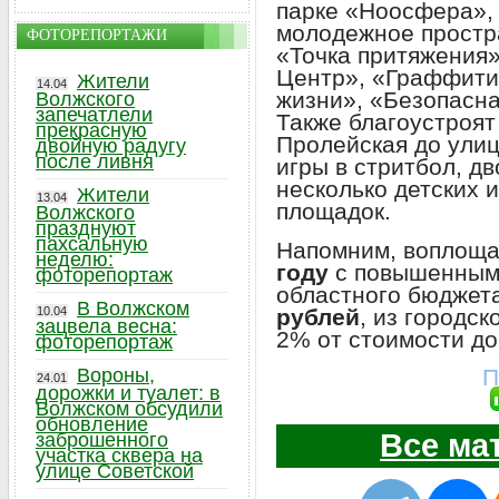
парке «Ноосфера»,
молодежное простр
ФОТОРЕПОРТАЖИ
«Точка притяжения»
Центр», «Граффити 
Жители
14.04
жизни», «Безопасна
Волжского
запечатлели
Также благоустроят
прекрасную
Пролейская до улиц
двойную радугу
после ливня
игры в стритбол, дв
несколько детских
Жители
13.04
площадок.
Волжского
празднуют
пахсальную
Напомним, воплощат
неделю:
году
с повышенным 
фоторепортаж
областного бюдже
В Волжском
рублей
, из городск
10.04
зацвела весна:
2% от стоимости до
фоторепортаж
П
Вороны,
24.01
дорожки и туалет: в
Волжском обсудили
обновление
Все ма
заброшенного
участка сквера на
улице Советской