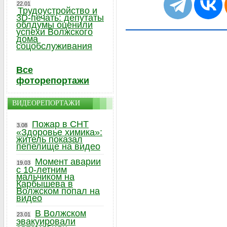
22.01
Трудоустройство и
3D-печать: депутаты
облдумы оценили
успехи Волжского
дома
соцобслуживания
Все
фоторепортажи
ВИДЕОРЕПОРТАЖИ
Пожар в СНТ
3.08
«Здоровье химика»:
житель показал
пепелище на видео
Момент аварии
19.03
с 10-летним
мальчиком на
Карбышева в
Волжском попал на
видео
В Волжском
23.01
эвакуировали