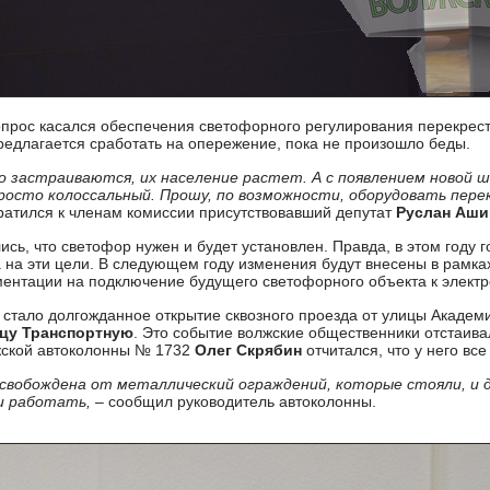
прос касался обеспечения светофорного регулирования перекрес
предлагается сработать на опережение, пока не произошло беды.
о застраиваются, их население растет. А с появлением новой 
росто колоссальный. Прошу, по возможности, оборудовать пер
ратился к членам комиссии присутствовавший депутат
Руслан Аш
сь, что светофор нужен и будет установлен. Правда, в этом году г
 на эти цели. В следующем году изменения будут внесены в рамках
ентации на подключение будущего светофорного объекта к электр
стало долгожданное открытие сквозного проезда от улицы Академ
цу Транспортную
. Это событие волжские общественники отстаив
лжской автоколонны № 1732
Олег Скрябин
отчитался, что у него все
 освобождена от металлический ограждений, которые стояли, и 
и работать,
– сообщил руководитель автоколонны.