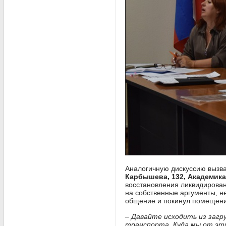
Аналогичную дискуссию вызв
Карбышева, 132, Академика 
восстановления ликвидирова
на собственные аргументы, н
общение и покинул помещение
– Давайте исходить из загр
транспорта. Куда мы от эт