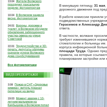
Жители Волжского
13.04
празднуют пахсальную
В минувшую пятницу,
31 мая
,
неделю: фоторепортаж
дорожного движения под пре
В Волжском зацвела
10.04
В работе комиссии приняли у
весна: фоторепортаж
подведомственных учреждений
Герасимов и Александр Ди
Вороны, дорожки и
24.01
ответа.
туалет: в Волжском обсудили
обновление заброшенного
В частности, волжане просил
участка сквера на улице
Советской
требуют изменившиеся нормат
стоматологии и больницы им.
Трудоустройство и 3D-
22.01
корпуса инфекционной больни
печать: депутаты облдумы
площади Труда
. Однако пре
оценили успехи Волжского
правила, на которые ссылают
дома соцобслуживания
планировании застройки или 
Все фоторепортажи
ВИДЕОРЕПОРТАЖИ
Пожар в СНТ «Здоровье
3.08
химика»: житель показал
пепелище на видео
Момент аварии с 10-
19.03
летним мальчиком на
Карбышева в Волжском попал