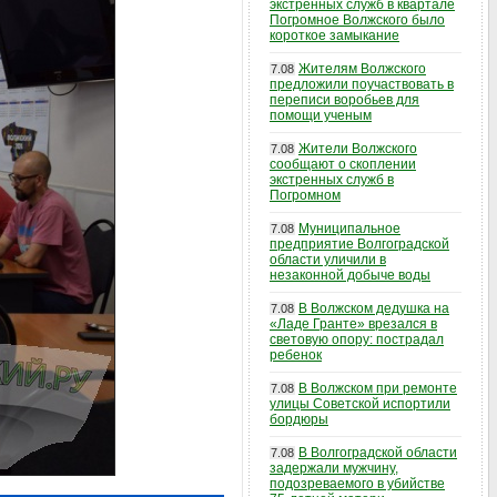
экстренных служб в квартале
Погромное Волжского было
короткое замыкание
Жителям Волжского
7.08
предложили поучаствовать в
переписи воробьев для
помощи ученым
Жители Волжского
7.08
сообщают о скоплении
экстренных служб в
Погромном
Муниципальное
7.08
предприятие Волгоградской
области уличили в
незаконной добыче воды
В Волжском дедушка на
7.08
«Ладе Гранте» врезался в
световую опору: пострадал
ребенок
В Волжском при ремонте
7.08
улицы Советской испортили
бордюры
В Волгоградской области
7.08
задержали мужчину,
подозреваемого в убийстве