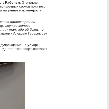
е в
Рабочем
. Это также
онкретных сроков пока нет.
та на
улице им. генерала
печению транспортной
ицы внутри жилого
ницу там, где ей быть не
ацаев к Алексею Герасимову
медучреждение на
улице
где есть транспорт, составит