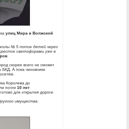
тка
улиц Мира и Волжской
школы № 5 поток детей через
екресток светофорами уже в
иров
.
ород скорее всего не сможет
 БКД. А пока чиновники
осетям.
ика Королева до
али почти
10 лет
 готово для открытия дороги.
другого имущества.