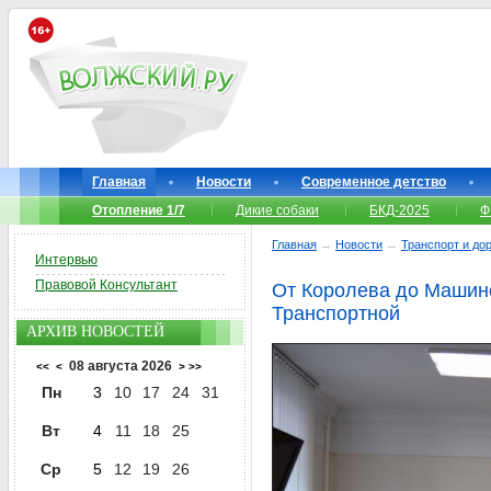
Главная
Новости
Современное детство
Отопление 1/7
Дикие собаки
БКД-2025
Ф
Главная
→
Новости
→
Транспорт и до
Интервью
Правовой Консультант
От Королева до Машино
Транспортной
АРХИВ НОВОСТЕЙ
08 августа 2026
<<
<
>
>>
Пн
3
10
17
24
31
Вт
4
11
18
25
Ср
5
12
19
26