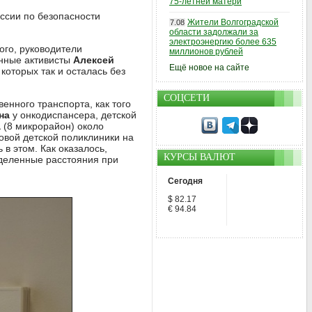
75-летней матери
ссии по безопасности
Жители Волгоградской
7.08
области задолжали за
электроэнергию более 635
ого, руководители
миллионов рублей
енные активисты
Алексей
Ещё новое на сайте
которых так и осталась без
СОЦСЕТИ
енного транспорта, как того
на
у онкодиспансера, детской
а
(8 микрорайон) около
овой детской поликлиники на
 в этом. Как оказалось,
КУРСЫ ВАЛЮТ
еделенные расстояния при
Сегодня
$ 82.17
€ 94.84