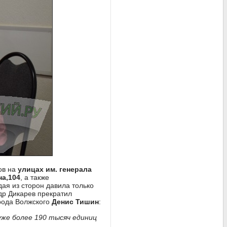
ов на
улицах им. генерала
на,104
, а также
дая из сторон давила только
др Дикарев прекратил
рода Волжского
Денис Тишин
:
уже более 190 тысяч единиц