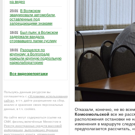
на видео
В Волжском
23.01
эвакуировали автомобили,
оставленные под
запрещающими знаками
Был пьян: в Волжском
19.01
задержали вандала,
оторвавшего лапки суслику
Разошелся по
19.01
крупному: в Волгограде
накрыли крупную подпольную
нарколабораторию
Все видеорепортажи
Пользуясь данным ресурсом вы
соглашаетесь с
«Условиями использования
сайта»
, в т.ч. даёте разрешение на сбор,
анализ и хранение своих персональных
Отказали, конечно, не во все
данных, в т.ч. cookies.
Комсомольской
все же расс
На сайте могут содержаться ссылки на
расположения остановки не н
СМИ, физлиц включённые Минюстом в
изменения в маршруте следов
Реестр иностранных средств массовой
предполагается рассчитать, «
информации, выполняющих функции
иностранного агента
, упоминания