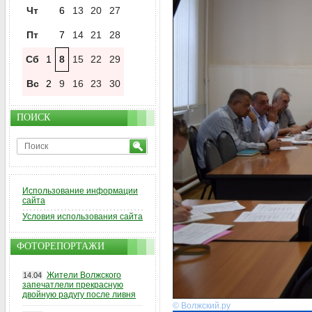
Чт
6
13
20
27
Пт
7
14
21
28
Сб
1
8
15
22
29
Вс
2
9
16
23
30
ПОИСК
Использование информации
сайта
Условия использования сайта
ФОТОРЕПОРТАЖИ
Жители Волжского
14.04
запечатлели прекрасную
двойную радугу после ливня
© Волжский.ру