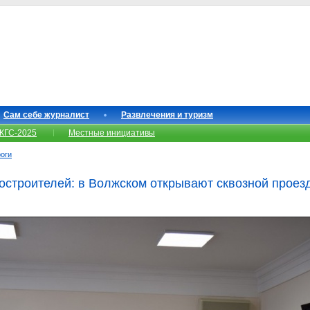
Сам себе журналист
Развлечения и туризм
КГС-2025
Местные инициативы
роги
строителей: в Волжском открывают сквозной проезд