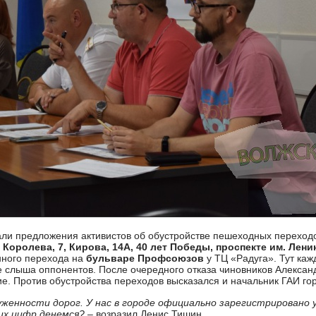
али предложения активистов об обустройстве пешеходных переход
Королева, 7, Кирова, 14А, 40 лет Победы, проспекте им. Лени
нного перехода на
бульваре Профсоюзов
у ТЦ «Радуга». Тут каж
е слыша оппонентов. После очередного отказа чиновников Алексан
. Против обустройства переходов высказался и начальник ГАИ го
уженности дорог. У нас в городе официально зарегистрировано 
их цифр денемся?
– возразил Денис Тишин.