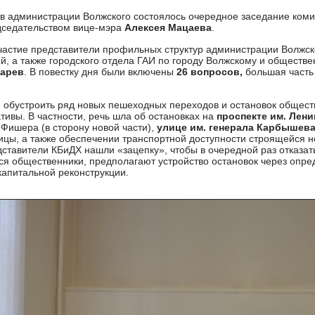
 в администрации Волжского состоялось очередное заседание коми
дседательством вице-мэра
Алексея Мацаева
.
частие представители профильных структур администрации Волжск
, а также городского отдела ГАИ по городу Волжскому и обществ
карев
. В повестку дня были включены
26 вопросов,
большая часть 
и обустроить ряд новых пешеходных переходов и остановок обществ
ивы. В частности, речь шла об остановках на
проспекте им. Лени
 Фишера (в сторону новой части),
улице им. генерала Карбышев
цы, а также обеспечении транспортной доступности строящейся н
дставители КБиДХ нашли «зацепку», чтобы в очередной раз отказать
ся общественники, предполагают устройство остановок через опр
капитальной реконструкции.