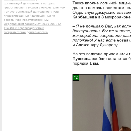
Также вполне логичной вице-
организаций деятельность которых
должно помочь пациентам пол
приостановлена в связи с осуществлением
ими экстремистской деятельности
или
Отдельную дискуссию вызвало
ликвидированных / запрещённых по
Карбышева
в 8 микрорайоне
основаниям, предусмотренным
Федеральным законом от 25.07.2002 №
– Я не понимаю Вас, как во
114-ФЗ «О противодействии
доступности. Вы же знаете,
экстремистской деятельности»
.
микрорайона запрещено разм
положено! У нас есть новая
и Александру Дикареву.
На это волжане припомнили 
Пушкина
вообще останется бе
порядка
1 км
.