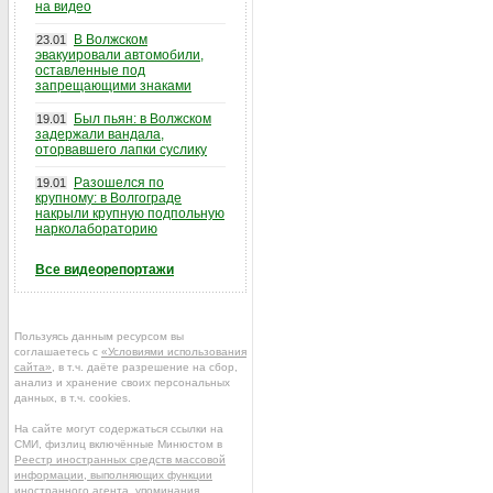
на видео
В Волжском
23.01
эвакуировали автомобили,
оставленные под
запрещающими знаками
Был пьян: в Волжском
19.01
задержали вандала,
оторвавшего лапки суслику
Разошелся по
19.01
крупному: в Волгограде
накрыли крупную подпольную
нарколабораторию
Все видеорепортажи
Пользуясь данным ресурсом вы
соглашаетесь с
«Условиями использования
сайта»
, в т.ч. даёте разрешение на сбор,
анализ и хранение своих персональных
данных, в т.ч. cookies.
На сайте могут содержаться ссылки на
СМИ, физлиц включённые Минюстом в
Реестр иностранных средств массовой
информации, выполняющих функции
иностранного агента
, упоминания