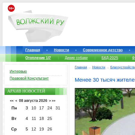
Главная
Новости
Современное детство
Отопление 1/7
Дикие собаки
БКД-2025
Ф
Главная
→
Новости
→
Благоустройств
Интервью
Правовой Консультант
Менее 30 тысяч жителе
АРХИВ НОВОСТЕЙ
08 августа 2026
<<
<
>
>>
Пн
3
10
17
24
31
Вт
4
11
18
25
Ср
5
12
19
26