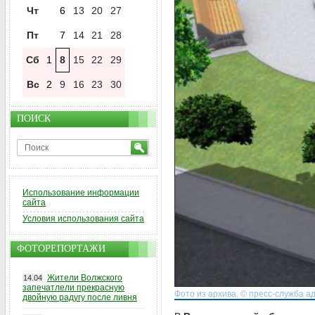
Чт
6
13
20
27
Пт
7
14
21
28
Сб
1
8
15
22
29
Вс
2
9
16
23
30
ПОИСК
Использование информации
сайта
Условия использования сайта
ФОТОРЕПОРТАЖИ
Жители Волжского
14.04
запечатлели прекрасную
Фото из архива. © пресс-служба 
двойную радугу после ливня