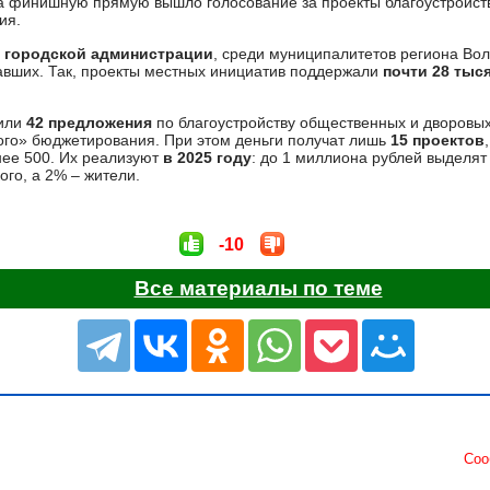
 финишную прямую вышло голосование за проекты благоустройст
ия.
в
городской администрации
, среди муниципалитетов региона Вол
авших. Так, проекты местных инициатив поддержали
почти 28 тыс
вили
42 предложения
по благоустройству общественных и дворовых
ого» бюджетирования. При этом деньги получат лишь
15 проектов
нее 500. Их реализуют
в 2025 году
: до 1 миллиона рублей выделят
ого, а 2% – жители.
-10
Все материалы по теме