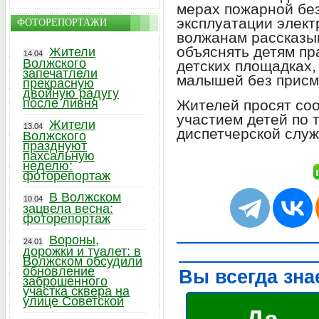
мерах пожарной бе
эксплуатации элект
ФОТОРЕПОРТАЖИ
волжанам рассказыв
объяснять детям пр
Жители
14.04
Волжского
детских площадках,
запечатлели
малышей без присм
прекрасную
двойную радугу
после ливня
Жителей просят со
участием детей по
Жители
13.04
диспетчерской служ
Волжского
празднуют
пахсальную
неделю:
фоторепортаж
В Волжском
10.04
зацвела весна:
фоторепортаж
Вороны,
24.01
дорожки и туалет: в
Волжском обсудили
обновление
Вы всегда зна
заброшенного
участка сквера на
улице Советской