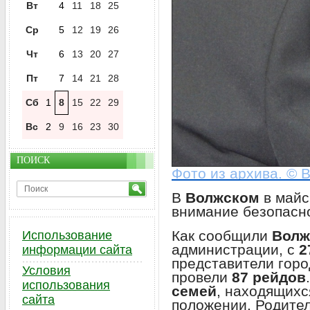
Вт
4
11
18
25
Ср
5
12
19
26
Чт
6
13
20
27
Пт
7
14
21
28
Сб
1
8
15
22
29
Вс
2
9
16
23
30
ПОИСК
Фото из архива. © 
В
Волжском
в майс
внимание безопасн
Как сообщили
Волж
Использование
администрации, с
2
информации сайта
представители гор
Условия
провели
87 рейдов
использования
семей
, находящихс
сайта
положении. Родите