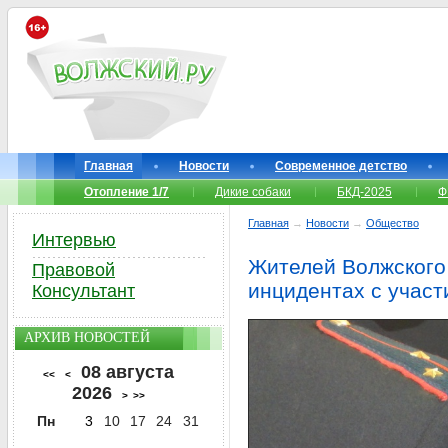
Главная
Новости
Современное детство
Отопление 1/7
Дикие собаки
БКД-2025
Ф
Главная
→
Новости
→
Общество
Интервью
Жителей Волжского
Правовой
инцидентах с участ
Консультант
АРХИВ НОВОСТЕЙ
08 августа
<<
<
2026
>
>>
Пн
3
10
17
24
31