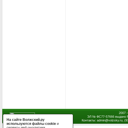
2007 
ЭЛ № ФС77-57666 выдано Р
На сайте Волжский.ру
Контакты: admin
@
volzsky.ru, (
используются файлы cookie
и
сервисы веб-аналитики