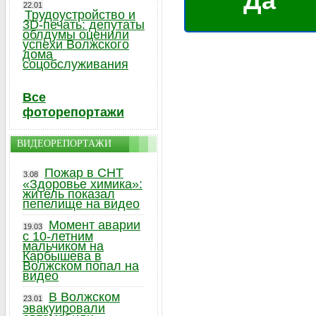
Да
22.01
Трудоустройство и
3D-печать: депутаты
облдумы оценили
успехи Волжского
дома
соцобслуживания
Все
фоторепортажи
ВИДЕОРЕПОРТАЖИ
Пожар в СНТ
3.08
«Здоровье химика»:
житель показал
пепелище на видео
Момент аварии
19.03
с 10-летним
мальчиком на
Карбышева в
Волжском попал на
видео
В Волжском
23.01
эвакуировали