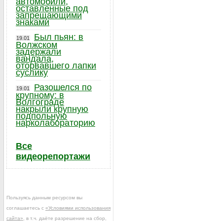
автомобили,
оставленные под
запрещающими
знаками
Был пьян: в
19.01
Волжском
задержали
вандала,
оторвавшего лапки
суслику
Разошелся по
19.01
крупному: в
Волгограде
накрыли крупную
подпольную
нарколабораторию
Все
видеорепортажи
Пользуясь данным ресурсом вы
соглашаетесь с
«Условиями использования
сайта»
, в т.ч. даёте разрешение на сбор,