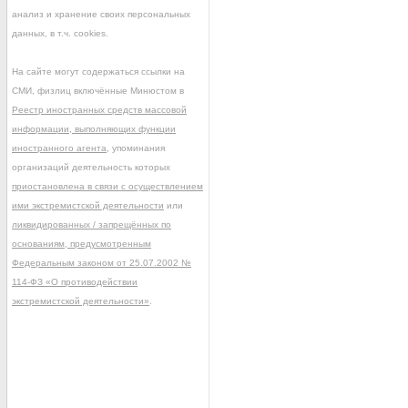
анализ и хранение своих персональных
данных, в т.ч. cookies.
На сайте могут содержаться ссылки на
СМИ, физлиц включённые Минюстом в
Реестр иностранных средств массовой
информации, выполняющих функции
иностранного агента
, упоминания
организаций деятельность которых
приостановлена в связи с осуществлением
ими экстремистской деятельности
или
ликвидированных / запрещённых по
основаниям, предусмотренным
Федеральным законом от 25.07.2002 №
114-ФЗ «О противодействии
экстремистской деятельности»
.