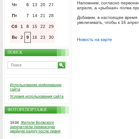
Напомним, согласно первонач
Чт
6
13
20
27
апреля, а «рыбная» полка п
Пт
7
14
21
28
Добавим, в настоящее время
увеличивать, чтобы к 16 апре
Сб
1
8
15
22
29
Вс
2
9
16
23
30
Новость на карте
ПОИСК
Использование информации
сайта
Условия использования сайта
ФОТОРЕПОРТАЖИ
Жители Волжского
14.04
запечатлели прекрасную
двойную радугу после ливня