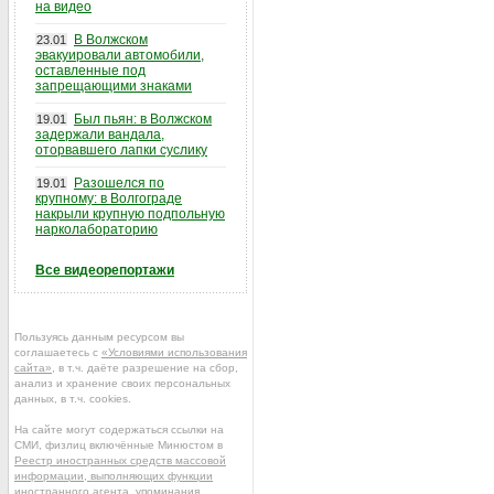
на видео
В Волжском
23.01
эвакуировали автомобили,
оставленные под
запрещающими знаками
Был пьян: в Волжском
19.01
задержали вандала,
оторвавшего лапки суслику
Разошелся по
19.01
крупному: в Волгограде
накрыли крупную подпольную
нарколабораторию
Все видеорепортажи
Пользуясь данным ресурсом вы
соглашаетесь с
«Условиями использования
сайта»
, в т.ч. даёте разрешение на сбор,
анализ и хранение своих персональных
данных, в т.ч. cookies.
На сайте могут содержаться ссылки на
СМИ, физлиц включённые Минюстом в
Реестр иностранных средств массовой
информации, выполняющих функции
иностранного агента
, упоминания