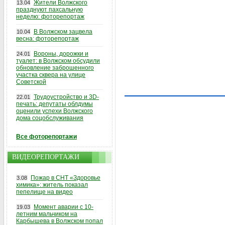
Жители Волжского
13.04
празднуют пахсальную
неделю: фоторепортаж
В Волжском зацвела
10.04
весна: фоторепортаж
Вороны, дорожки и
24.01
туалет: в Волжском обсудили
обновление заброшенного
участка сквера на улице
Советской
Трудоустройство и 3D-
22.01
печать: депутаты облдумы
оценили успехи Волжского
дома соцобслуживания
Все фоторепортажи
ВИДЕОРЕПОРТАЖИ
Пожар в СНТ «Здоровье
3.08
химика»: житель показал
пепелище на видео
Момент аварии с 10-
19.03
летним мальчиком на
Карбышева в Волжском попал