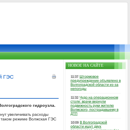
НОВОЕ НА САЙТЕ
й ГЭС
Штормовое
11:37
предупреждение объявлено в
Волгоградской области из-за
непогоды
Чудо на операционном
11:32
столе: врачи вернули
Волгоградского гидроузла.
подвижность руки жителю
Волжского, пострадавшему в
ДТП
нут увеличивать расходы
 таком режиме Волжская ГЭС
В Волгоградской
10:09
области ищут двух