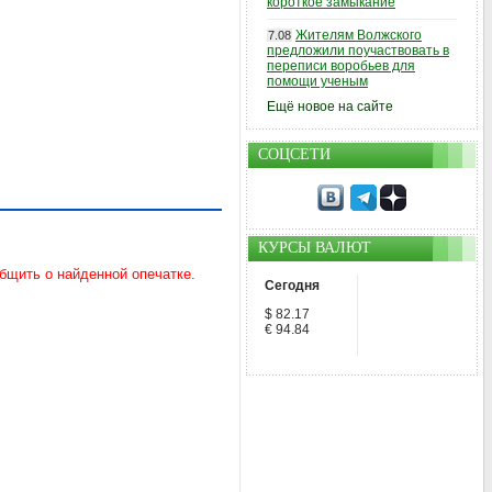
короткое замыкание
Жителям Волжского
7.08
предложили поучаствовать в
переписи воробьев для
помощи ученым
Ещё новое на сайте
СОЦСЕТИ
КУРСЫ ВАЛЮТ
Сегодня
$ 82.17
€ 94.84