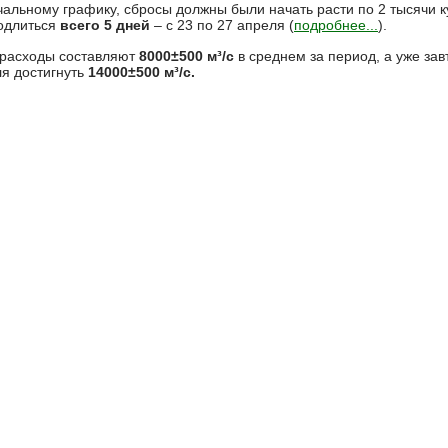
альному графику, сбросы должны были начать расти по 2 тысячи ку
родлиться
всего 5 дней
– с 23 по 27 апреля (
подробнее...
).
 расходы составляют
8000±500 м³/с
в среднем за период, а уже зав
ля достигнуть
14000±500 м³/с.