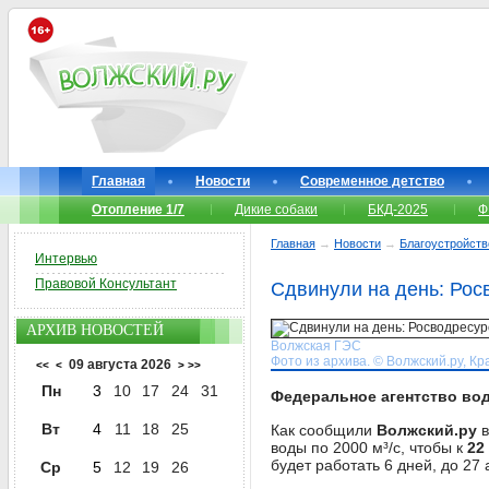
Главная
Новости
Современное детство
Отопление 1/7
Дикие собаки
БКД-2025
Ф
Главная
→
Новости
→
Благоустройств
Интервью
Правовой Консультант
Сдвинули на день: Рос
АРХИВ НОВОСТЕЙ
Волжская ГЭС
Фото из архива. © Волжский.ру, Кр
09 августа 2026
<<
<
>
>>
Пн
3
10
17
24
31
Федеральное агентство во
Вт
4
11
18
25
Как сообщили
Волжский.ру
в
воды по 2000 м³/с, чтобы к
22
будет работать 6 дней, до 27
Ср
5
12
19
26