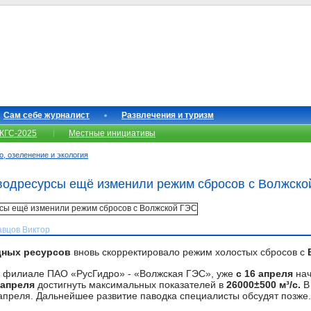
Сам себе журналист
Развлечения и туризм
КГС-2025
Местные инициативы
о, озеленение и экология
водресурсы ещё изменили режим сбросов с Волжско
авцов Виктор
дных ресурсов
вновь скорректировало режим холостых сбросов с
 филиале ПАО «РусГидро» - «Волжская ГЭС», уже
с 16 апреля
нач
 апреля
достигнуть максимальных показателей в
26000±500 м³/с.
В
 апреля. Дальнейшее развитие паводка специалисты обсудят позже.