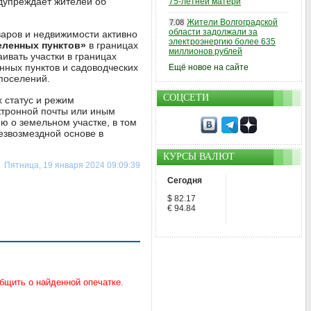
упреждает жителей об
75-летней матери
Жители Волгоградской
7.08
области задолжали за
варов и недвижимости активно
электроэнергию более 635
еленных пунктов»
в границах
миллионов рублей
раивать участки в границах
нных пунктов и садоводческих
Ещё новое на сайте
поселений.
СОЦСЕТИ
х статус и режим
ктронной почты или иным
ю о земельном участке, в том
езвозмездной основе в
КУРСЫ ВАЛЮТ
Пятница, 19 января 2024 09:09:39
Сегодня
$ 82.17
€ 94.84