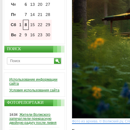
Чт
6
13
20
27
Пт
7
14
21
28
Сб
1
8
15
22
29
Вс
2
9
16
23
30
ПОИСК
Использование информации
сайта
Условия использования сайта
ФОТОРЕПОРТАЖИ
Жители Волжского
14.04
запечатлели прекрасную
Фото из архива. © Волжский.ру, С
двойную радугу после ливня