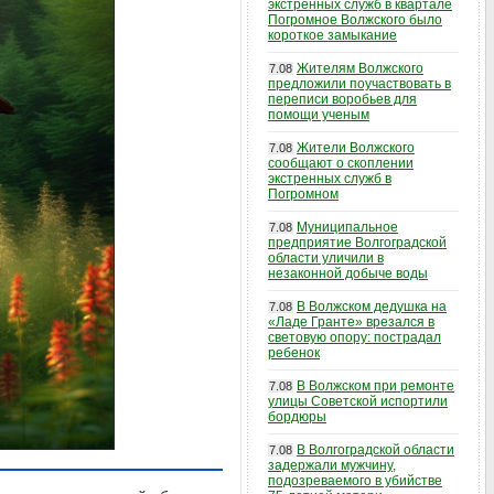
экстренных служб в квартале
Погромное Волжского было
короткое замыкание
Жителям Волжского
7.08
предложили поучаствовать в
переписи воробьев для
помощи ученым
Жители Волжского
7.08
сообщают о скоплении
экстренных служб в
Погромном
Муниципальное
7.08
предприятие Волгоградской
области уличили в
незаконной добыче воды
В Волжском дедушка на
7.08
«Ладе Гранте» врезался в
световую опору: пострадал
ребенок
В Волжском при ремонте
7.08
улицы Советской испортили
бордюры
В Волгоградской области
7.08
задержали мужчину,
подозреваемого в убийстве