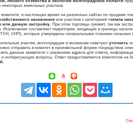
в, лесного хозяйства и экологии Волгоградской области
пред
 некоторых земельных участков.
 комитете, в настоящее время на различных сайтах по продаже то
зяйственного назначения
или участков с категорией
«земли нас
 или дачную застройку
. При этом торговцы лукавят, так как заст
о
. Исключение составляют территории, входящие в границы населе
 ТСН, СНП), которые утверждены генеральными планами сельских 
ительные участки, волгоградцам и волжанам советуют
уточнить
и
жно отправить в комитет в произвольной форме посредством эле
азить данные заявителя с указанием адреса для ответа, информаци
, и интересующие вопросы. Ответ предоставляется комитетом на б
й.
-5