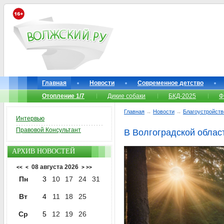
Главная
Новости
Современное детство
Отопление 1/7
Дикие собаки
БКД-2025
Ф
Главная
→
Новости
→
Благоустройств
Интервью
Правовой Консультант
В Волгоградской облас
АРХИВ НОВОСТЕЙ
08 августа 2026
<<
<
>
>>
Пн
3
10
17
24
31
Вт
4
11
18
25
Ср
5
12
19
26