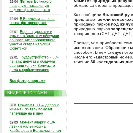
Комитет природных ресурсо
Жители Волжского
13.04
обмане со стороны продавцов
празднуют пахсальную
неделю: фоторепортаж
Как сообщили
Волжский.ру
в
В Волжском зацвела
10.04
предлагают
земли сельскохо
весна: фоторепортаж
природных парков
под жилую
природных парков
запрещен
Вороны, дорожки и
24.01
товариществ (СНТ, ДНП, ДНТ,
туалет: в Волжском обсудили
обновление заброшенного
Прежде, чем приобрести сомн
участка сквера на улице
использования. Обращение мо
Советской
способом. В нем следует отр
числе его кадастровый номер
Трудоустройство и 3D-
22.01
печать: депутаты облдумы
течение
30 календарных дне
оценили успехи Волжского
дома соцобслуживания
Все фоторепортажи
ВИДЕОРЕПОРТАЖИ
Пожар в СНТ «Здоровье
3.08
химика»: житель показал
пепелище на видео
Момент аварии с 10-
19.03
летним мальчиком на
Карбышева в Волжском попал