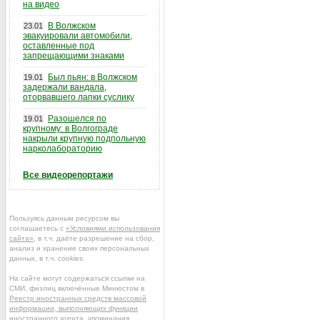
на видео
В Волжском
23.01
эвакуировали автомобили,
оставленные под
запрещающими знаками
Был пьян: в Волжском
19.01
задержали вандала,
оторвавшего лапки суслику
Разошелся по
19.01
крупному: в Волгограде
накрыли крупную подпольную
нарколабораторию
Все видеорепортажи
Пользуясь данным ресурсом вы
соглашаетесь с
«Условиями использования
сайта»
, в т.ч. даёте разрешение на сбор,
анализ и хранение своих персональных
данных, в т.ч. cookies.
На сайте могут содержаться ссылки на
СМИ, физлиц включённые Минюстом в
Реестр иностранных средств массовой
информации, выполняющих функции
иностранного агента
, упоминания