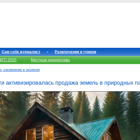
Сам себе журналист
Развлечения и туризм
КГС-2025
Местные инициативы
о, озеленение и экология
ти активизировалась продажа земель в природных п