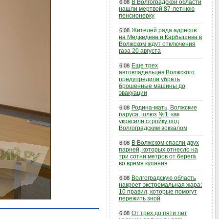
В Волгоградской области
6.08
нашли мертвой 87-летнюю
пенсионерку
Жителей ряда адресов
6.08
на Медведева и Карбышева в
Волжском ждут отключения
газа 20 августа
Еще трех
6.08
автовладельцев Волжского
предупредили убрать
брошенные машины до
эвакуации
Родина-мать, Волжские
6.08
паруса, шлюз №1: как
украсили стройку под
Волгоградским вокзалом
В Волжском спасли двух
6.08
парней, которых отнесло на
три сотни метров от берега
во время купания
Волгоградскую область
6.08
накроет экстремальная жара:
10 правил, которые помогут
пережить зной
От трех до пяти лет
6.08