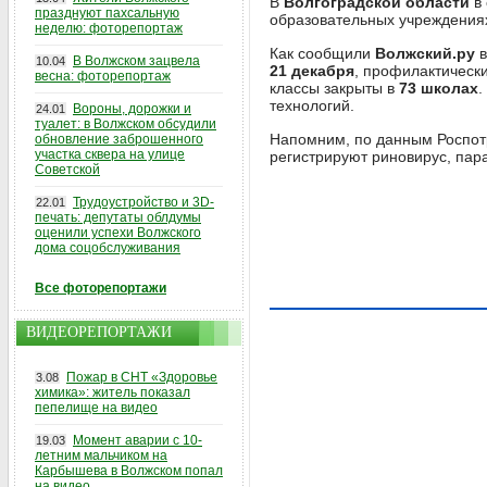
В
Волгоградской области
в
празднуют пахсальную
образовательных учреждения
неделю: фоторепортаж
Как сообщили
Волжский.ру
в
В Волжском зацвела
10.04
21 декабря
, профилактическ
весна: фоторепортаж
классы закрыты в
73 школах
.
технологий.
Вороны, дорожки и
24.01
туалет: в Волжском обсудили
Напомним, по данным Роспот
обновление заброшенного
участка сквера на улице
регистрируют риновирус, пара
Советской
Трудоустройство и 3D-
22.01
печать: депутаты облдумы
оценили успехи Волжского
дома соцобслуживания
Все фоторепортажи
ВИДЕОРЕПОРТАЖИ
Пожар в СНТ «Здоровье
3.08
химика»: житель показал
пепелище на видео
Момент аварии с 10-
19.03
летним мальчиком на
Карбышева в Волжском попал
на видео