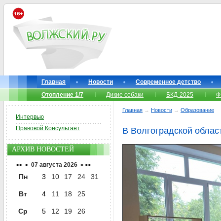
Главная
Новости
Современное детство
Отопление 1/7
Дикие собаки
БКД-2025
Ф
Главная
→
Новости
→
Образование
Интервью
Правовой Консультант
В Волгоградской облас
АРХИВ НОВОСТЕЙ
07 августа 2026
<<
<
>
>>
Пн
3
10
17
24
31
Вт
4
11
18
25
Ср
5
12
19
26