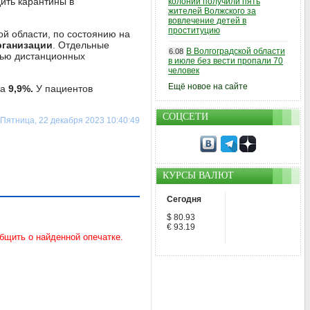
ить карантины в
колонии получили пять
жителей Волжского за
вовлечение детей в
проституцию
ой области, по состоянию на
рганизации
. Отдельные
В Волгоградской области
6.08
щью дистанционных
в июле без вести пропали 70
человек
Ещё новое на сайте
на
9,9%.
У пациентов
СОЦСЕТИ
Пятница, 22 декабря 2023 10:40:49
КУРСЫ ВАЛЮТ
Сегодня
$ 80.93
€ 93.19