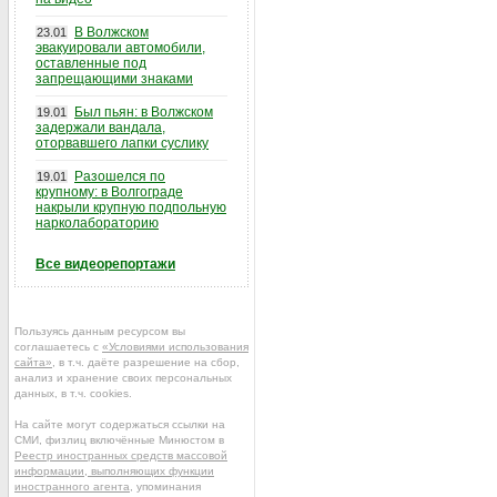
В Волжском
23.01
эвакуировали автомобили,
оставленные под
запрещающими знаками
Был пьян: в Волжском
19.01
задержали вандала,
оторвавшего лапки суслику
Разошелся по
19.01
крупному: в Волгограде
накрыли крупную подпольную
нарколабораторию
Все видеорепортажи
Пользуясь данным ресурсом вы
соглашаетесь с
«Условиями использования
сайта»
, в т.ч. даёте разрешение на сбор,
анализ и хранение своих персональных
данных, в т.ч. cookies.
На сайте могут содержаться ссылки на
СМИ, физлиц включённые Минюстом в
Реестр иностранных средств массовой
информации, выполняющих функции
иностранного агента
, упоминания