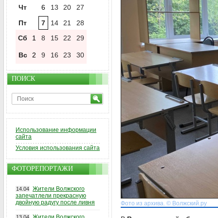
Чт
6
13
20
27
Пт
7
14
21
28
Сб
1
8
15
22
29
Вс
2
9
16
23
30
ПОИСК
Использование информации
сайта
Условия использования сайта
ФОТОРЕПОРТАЖИ
Жители Волжского
14.04
запечатлели прекрасную
двойную радугу после ливня
Фото из архива. © Волжский.ру
Жители Волжского
13.04