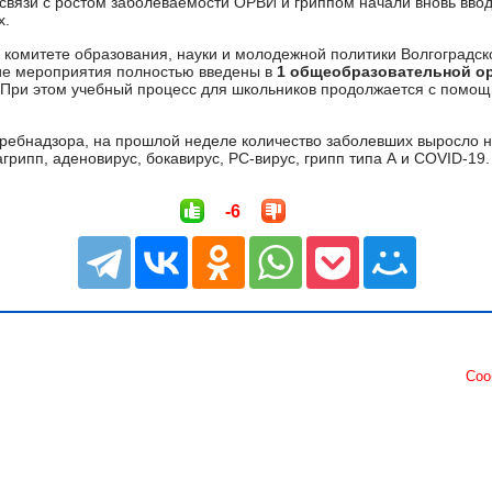
 связи с ростом заболеваемости ОРВИ и гриппом начали вновь ввод
х.
 комитете образования, науки и молодежной политики Волгоградск
ие мероприятия полностью введены в
1 общеобразовательной о
 При этом учебный процесс для школьников продолжается с помо
ребнадзора, на прошлой неделе количество заболевших выросло 
грипп, аденовирус, бокавирус, РС-вирус, грипп типа А и COVID-19.
-6