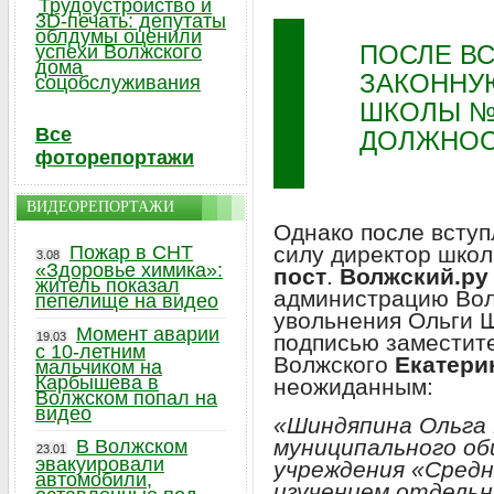
Трудоустройство и
3D-печать: депутаты
облдумы оценили
ПОСЛЕ ВС
успехи Волжского
дома
ЗАКОННУ
соцобслуживания
ШКОЛЫ №
Все
ДОЛЖНО
фоторепортажи
ВИДЕОРЕПОРТАЖИ
Однако после вступ
силу директор шко
Пожар в СНТ
3.08
«Здоровье химика»:
пост
.
Волжский.ру
житель показал
администрацию Вол
пепелище на видео
увольнения Ольги Ш
Момент аварии
подписью заместит
19.03
с 10-летним
Волжского
Екатери
мальчиком на
Карбышева в
неожиданным:
Волжском попал на
видео
«Шиндяпина Ольга
муниципального о
В Волжском
23.01
эвакуировали
учреждения «Средн
автомобили,
изучением отдельн