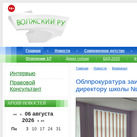
Главная
Новости
Современное детство
Отопление 1/7
Дикие собаки
БКД-2025
Ф
Главная
→
Новости
→
Криминал
Интервью
Облпрокуратура за
Правовой
директору школы №
Консультант
АРХИВ НОВОСТЕЙ
06 августа
<<
<
2026
>
>>
Пн
3
10
17
24
31