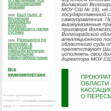
оставленные под
запрещающими
Волжского Волгогр
знаками
МОУ СШ № 19), не 
государственной с
Был пьян: в
19.01
Волжском
самоуправления. П
задержали
вышеуказанные пра
вандала,
приговора Волжско
оторвавшего лапки
суслику
Волгоградской обл
апелляционного по
Разошелся по
19.01
областного суда от
крупному: в
Волгограде
препятствуют Шин
накрыли крупную
исполнять свои д
подпольную
нарколабораторию
директора МОУ СШ
Все
видеорепортажи
ПРОКУРА
ОБЛАСТИ
КАССАЦИ
О ПЕРЕС
Пользуясь данным ресурсом вы
соглашаетесь с
«Условиями использования
сайта»
, в т.ч. даёте разрешение на сбор,
анализ и хранение своих персональных