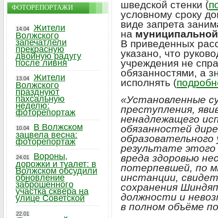
шведской стенки (
п
ФОТОРЕПОРТАЖИ
условному сроку до
виде запрета зани
Жители
14.04
на
муниципальной 
Волжского
запечатлели
В приведенных расс
прекрасную
указано, что руков
двойную радугу
учреждения не спра
после ливня
обязанностями, а з
Жители
13.04
исполнять (
подробне
Волжского
празднуют
«Установленные с
пахсальную
неделю:
преступления, яви
фоторепортаж
ненадлежащего исп
В Волжском
обязанностей дир
10.04
зацвела весна:
образовательного 
фоторепортаж
результате этого 
Вороны,
вреда здоровью н
24.01
дорожки и туалет: в
потерпевшей, по м
Волжском обсудили
инстанции, свиде
обновление
заброшенного
сохранения Шиндяп
участка сквера на
должности и нево
улице Советской
в полном объёме п
22.01