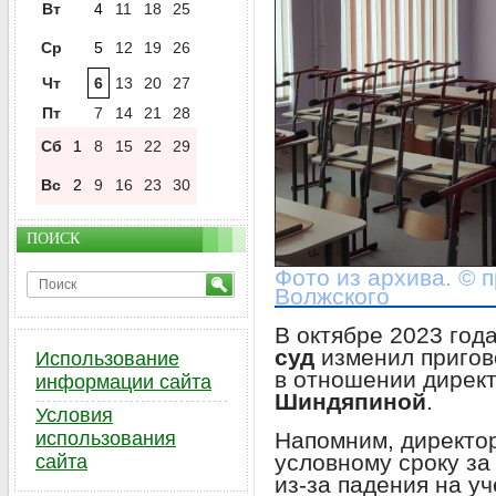
Вт
4
11
18
25
Ср
5
12
19
26
Чт
6
13
20
27
Пт
7
14
21
28
Сб
1
8
15
22
29
Вс
2
9
16
23
30
ПОИСК
Фото из архива. © 
Волжского
В октябре 2023 год
суд
изменил пригов
Использование
в отношении дирек
информации сайта
Шиндяпиной
.
Условия
Напомним, директо
использования
условному сроку за
сайта
из-за падения на у