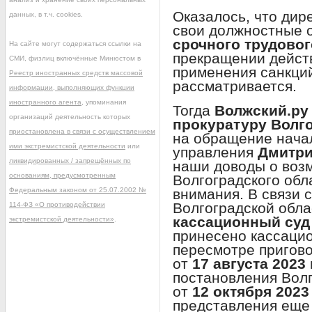
Оказалось, что дир
данных, в т.ч. cookies.
свои должностные 
срочного трудовог
На сайте могут содержаться ссылки на
прекращении действ
СМИ, физлиц включённые Минюстом в
применения санкци
Реестр иностранных средств массовой
рассматривается.
информации, выполняющих функции
иностранного агента
, упоминания
Тогда
Волжский.ру
организаций деятельность которых
прокуратуру Волг
приостановлена в связи с осуществлением
на обращение нача
ими экстремистской деятельности
или
управления
Дмитр
ликвидированных / запрещённых по
наши доводы о воз
основаниям, предусмотренным
Волгоградского обл
внимания. В связи 
Федеральным законом от 25.07.2002 №
Волгоградской обла
114-ФЗ «О противодействии
кассационный суд
экстремистской деятельности»
.
принесено кассаци
пересмотре пригово
от
17 августа 2023
постановления Волг
от
12 октября 2023
представления еще 