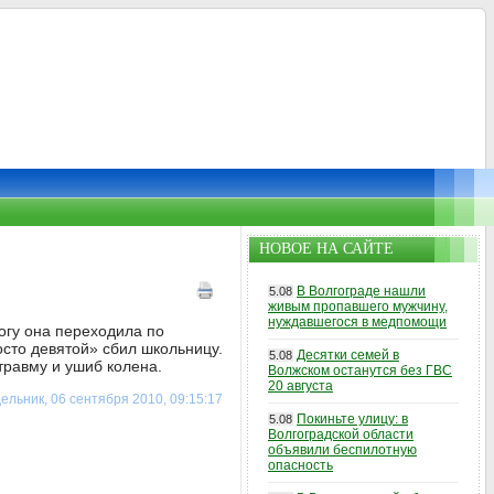
НОВОЕ НА САЙТЕ
В Волгограде нашли
5.08
живым пропавшего мужчину,
нуждавшегося в медпомощи
огу она переходила по
осто девятой» сбил школьницу.
Десятки семей в
5.08
травму и ушиб колена.
Волжском останутся без ГВС
20 августа
ельник, 06 сентября 2010, 09:15:17
Покиньте улицу: в
5.08
Волгоградской области
объявили беспилотную
опасность