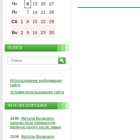
Чт
6
13
20
27
Пт
7
14
21
28
Сб
1
8
15
22
29
Вс
2
9
16
23
30
ПОИСК
Использование информации
сайта
Условия использования сайта
ФОТОРЕПОРТАЖИ
Жители Волжского
14.04
запечатлели прекрасную
двойную радугу после ливня
Жители Волжского
13.04