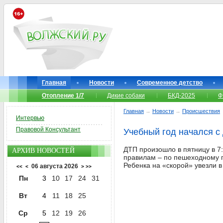
Главная
Новости
Современное детство
Отопление 1/7
Дикие собаки
БКД-2025
Ф
Главная
→
Новости
→
Происшествия
Интервью
Правовой Консультант
Учебный год начался с
ДТП произошло в пятницу в 7:
АРХИВ НОВОСТЕЙ
правилам – по пешеходному п
Ребенка на «скорой» увезли в
06 августа 2026
<<
<
>
>>
Пн
3
10
17
24
31
Вт
4
11
18
25
Ср
5
12
19
26