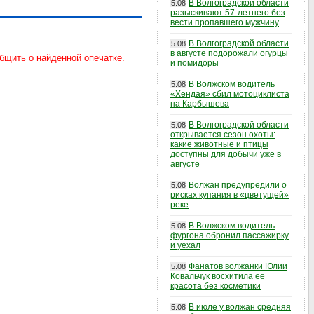
В Волгоградской области
5.08
разыскивают 57-летнего без
вести пропавшего мужчину
В Волгоградской области
5.08
в августе подорожали огурцы
и помидоры
В Волжском водитель
5.08
«Хендая» сбил мотоциклиста
на Карбышева
В Волгоградской области
5.08
открывается сезон охоты:
какие животные и птицы
доступны для добычи уже в
августе
Волжан предупредили о
5.08
рисках купания в «цветущей»
реке
В Волжском водитель
5.08
фургона обронил пассажирку
и уехал
Фанатов волжанки Юлии
5.08
Ковальчук восхитила ее
красота без косметики
В июле у волжан средняя
5.08