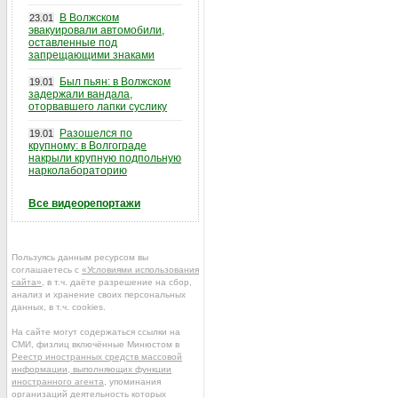
В Волжском
23.01
эвакуировали автомобили,
оставленные под
запрещающими знаками
Был пьян: в Волжском
19.01
задержали вандала,
оторвавшего лапки суслику
Разошелся по
19.01
крупному: в Волгограде
накрыли крупную подпольную
нарколабораторию
Все видеорепортажи
Пользуясь данным ресурсом вы
соглашаетесь с
«Условиями использования
сайта»
, в т.ч. даёте разрешение на сбор,
анализ и хранение своих персональных
данных, в т.ч. cookies.
На сайте могут содержаться ссылки на
СМИ, физлиц включённые Минюстом в
Реестр иностранных средств массовой
информации, выполняющих функции
иностранного агента
, упоминания
организаций деятельность которых