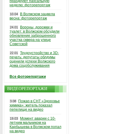
празднуют пахсальную
неделю: фоторепортаж
В Волжском зацвела
10.04
весна: фоторепортаж
Вороны, дорожки и
24.01
туалет: в Волжском обсудили
обновление заброшенного
участка сквера на улице
Советской
Трудоустройство и 3D-
22.01
печать: депутаты облдумы
оценили успехи Волжского
дома соцобслуживания
Все фоторепортажи
ВИДЕОРЕПОРТАЖИ
Пожар в СНТ «Здоровье
3.08
химика»: житель показал
пепелище на видео
Момент аварии с 10-
19.03
летним мальчиком на
Карбышева в Волжском попал
на видео