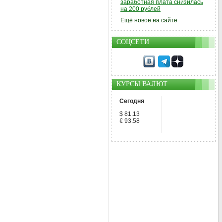
заработная плата снизилась
на 200 рублей
Ещё новое на сайте
СОЦСЕТИ
КУРСЫ ВАЛЮТ
Сегодня
$ 81.13
€ 93.58