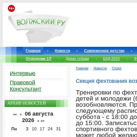
Главная
Новости
Современное детство
Отопление 1/7
Дикие собаки
БКД-2025
Ф
Главная
→
Новости
→
Спорт
Интервью
Секция фехтования воз
Правовой
Консультант
Тренировки по фех
детей и молодежи 
АРХИВ НОВОСТЕЙ
возобновляются. Пр
следующему расписа
06 августа
<<
<
суббота - с 18:00 до
2026
>
>>
до 15:00. Записатьс
спортивного фехтов
Пн
3
10
17
24
31
может любой желаю