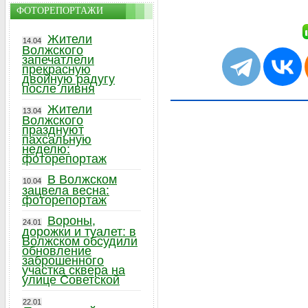
ФОТОРЕПОРТАЖИ
Жители
14.04
Волжского
запечатлели
прекрасную
двойную радугу
после ливня
Жители
13.04
Волжского
празднуют
пахсальную
неделю:
фоторепортаж
В Волжском
10.04
зацвела весна:
фоторепортаж
Вороны,
24.01
дорожки и туалет: в
Волжском обсудили
обновление
заброшенного
участка сквера на
улице Советской
22.01