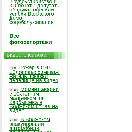
Трудоустройство и
3D-печать: депутаты
облдумы оценили
успехи Волжского
дома
соцобслуживания
Все
фоторепортажи
ВИДЕОРЕПОРТАЖИ
Пожар в СНТ
3.08
«Здоровье химика»:
житель показал
пепелище на видео
Момент аварии
19.03
с 10-летним
мальчиком на
Карбышева в
Волжском попал на
видео
В Волжском
23.01
эвакуировали
автомобили,