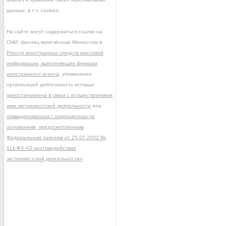
данных, в т.ч. cookies.
На сайте могут содержаться ссылки на
СМИ, физлиц включённые Минюстом в
Реестр иностранных средств массовой
информации, выполняющих функции
иностранного агента
, упоминания
организаций деятельность которых
приостановлена в связи с осуществлением
ими экстремистской деятельности
или
ликвидированных / запрещённых по
основаниям, предусмотренным
Федеральным законом от 25.07.2002 №
114-ФЗ «О противодействии
экстремистской деятельности»
.