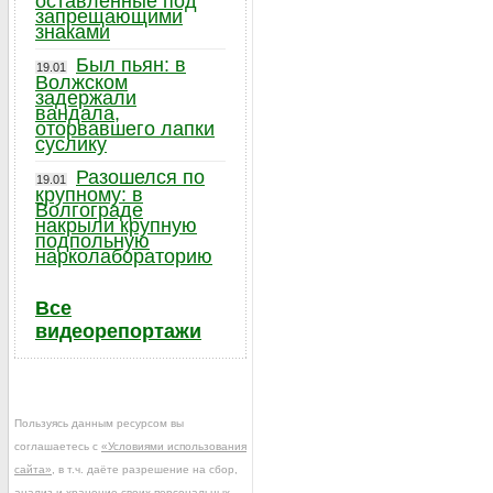
оставленные под
запрещающими
знаками
Был пьян: в
19.01
Волжском
задержали
вандала,
оторвавшего лапки
суслику
Разошелся по
19.01
крупному: в
Волгограде
накрыли крупную
подпольную
нарколабораторию
Все
видеорепортажи
Пользуясь данным ресурсом вы
соглашаетесь с
«Условиями использования
сайта»
, в т.ч. даёте разрешение на сбор,
анализ и хранение своих персональных