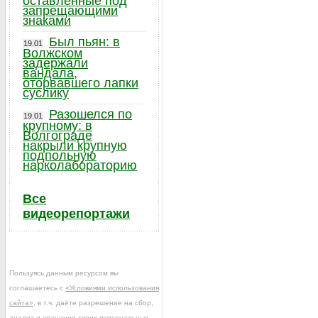
оставленные под
запрещающими
знаками
Был пьян: в
19.01
Волжском
задержали
вандала,
оторвавшего лапки
суслику
Разошелся по
19.01
крупному: в
Волгограде
накрыли крупную
подпольную
нарколабораторию
Все
видеорепортажи
Пользуясь данным ресурсом вы
соглашаетесь с
«Условиями использования
сайта»
, в т.ч. даёте разрешение на сбор,
анализ и хранение своих персональных