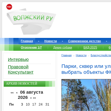
Главная
Новости
Современное детство
Отопление 1/7
Дикие собаки
БКД-2025
Ф
Главная
→
Новости
→
Благоустройств
Интервью
Парки, сквер или у
Правовой
выбрать объекты ФК
Консультант
АРХИВ НОВОСТЕЙ
06 августа
<<
<
2026
>
>>
Пн
3
10
17
24
31