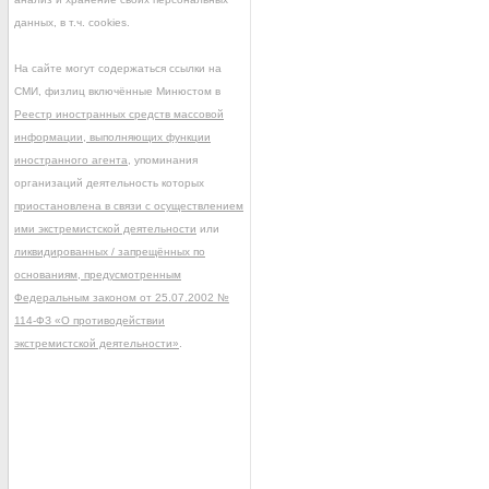
данных, в т.ч. cookies.
На сайте могут содержаться ссылки на
СМИ, физлиц включённые Минюстом в
Реестр иностранных средств массовой
информации, выполняющих функции
иностранного агента
, упоминания
организаций деятельность которых
приостановлена в связи с осуществлением
ими экстремистской деятельности
или
ликвидированных / запрещённых по
основаниям, предусмотренным
Федеральным законом от 25.07.2002 №
114-ФЗ «О противодействии
экстремистской деятельности»
.