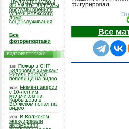
Трудоустройство и
фигурировал.
3D-печать: депутаты
облдумы оценили
Вт
успехи Волжского
дома
соцобслуживания
Все ма
Все
фоторепортажи
ВИДЕОРЕПОРТАЖИ
Пожар в СНТ
3.08
«Здоровье химика»:
житель показал
пепелище на видео
Момент аварии
19.03
с 10-летним
мальчиком на
Карбышева в
Волжском попал на
видео
В Волжском
23.01
эвакуировали
автомобили,