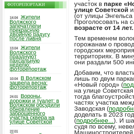
участок в
парке «Н
ФОТОРЕПОРТАЖИ
улице Советской
и
(от улицы Энгельса
Жители
14.04
Проголосовать на 
Волжского
запечатлели
возрасте от 14 лет.
прекрасную
двойную радугу
Тем временем воло
после ливня
горожанам о прово
Жители
13.04
городских меропри
Волжского
территориях. В мин
празднуют
пахсальную
они раздали 500 и
неделю:
фоторепортаж
Добавим, что власт
лишь по двум парка
В Волжском
10.04
зацвела весна:
«Новый город» (
под
фоторепортаж
на улице Советска
тогда благоустройс
Вороны,
24.01
дорожки и туалет: в
частях участка меж
Волжском обсудили
Заводская (
подробне
обновление
заброшенного
доделать в 2023 го
участка сквера на
(
подробнее...
). И ш
улице Советской
судя по всему, неве
Машиностроителей 
22.01