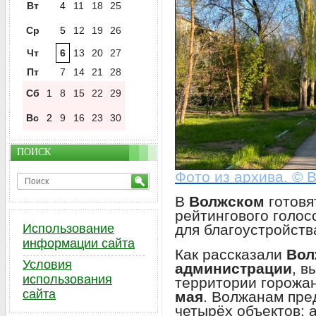
Вт
4
11
18
25
Ср
5
12
19
26
Чт
6
13
20
27
Пт
7
14
21
28
Сб
1
8
15
22
29
Вс
2
9
16
23
30
ПОИСК
Фото из архива. © 
В
Волжском
готовя
рейтингового голос
для благоустройств
Использование
информации сайта
Как рассказали
Вол
Условия
администрации
, 
использования
территории горожан
сайта
мая
. Волжанам пр
четырёх объектов: