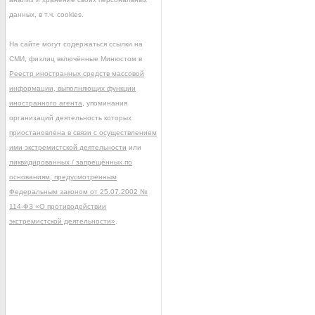
данных, в т.ч. cookies.
На сайте могут содержаться ссылки на
СМИ, физлиц включённые Минюстом в
Реестр иностранных средств массовой
информации, выполняющих функции
иностранного агента
, упоминания
организаций деятельность которых
приостановлена в связи с осуществлением
ими экстремистской деятельности
или
ликвидированных / запрещённых по
основаниям, предусмотренным
Федеральным законом от 25.07.2002 №
114-ФЗ «О противодействии
экстремистской деятельности»
.