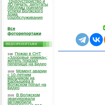
Трудоустройство и
3D-печать: депутаты
облдумы оценили
успехи Волжского
дома
соцобслуживания
Все
фоторепортажи
ВИДЕОРЕПОРТАЖИ
Пожар в СНТ
3.08
«Здоровье химика»:
житель показал
пепелище на видео
Момент аварии
19.03
с 10-летним
мальчиком на
Карбышева в
Волжском попал на
видео
В Волжском
23.01
эвакуировали
автомобили,