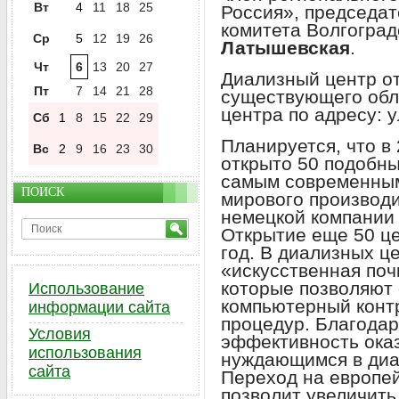
Вт
4
11
18
25
Россия», председат
комитета Волгогра
Ср
5
12
19
26
Латышевская
.
Чт
6
13
20
27
Диализный центр от
Пт
7
14
21
28
существующего обл
центра по адресу: 
Сб
1
8
15
22
29
Планируется, что в 
Вс
2
9
16
23
30
открыто 50 подобн
самым современным
ПОИСК
мирового производи
немецкой компании 
Открытие еще 50 це
год. В диализных ц
«искусственная поч
которые позволяют
Использование
компьютерный конт
информации сайта
процедур. Благодар
Условия
эффективность ока
использования
нуждающимся в диал
сайта
Переход на европе
позволит увеличить