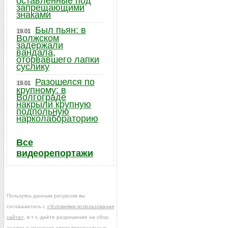
оставленные под
запрещающими
знаками
Был пьян: в
19.01
Волжском
задержали
вандала,
оторвавшего лапки
суслику
Разошелся по
19.01
крупному: в
Волгограде
накрыли крупную
подпольную
нарколабораторию
Все
видеорепортажи
Пользуясь данным ресурсом вы
соглашаетесь с
«Условиями использования
сайта»
, в т.ч. даёте разрешение на сбор,
анализ и хранение своих персональных