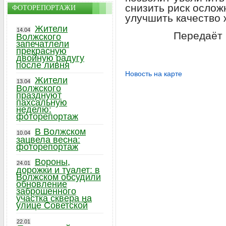
снизить риск ослож
ФОТОРЕПОРТАЖИ
улучшить качество 
Жители
14.04
Передаёт 
Волжского
запечатлели
прекрасную
двойную радугу
после ливня
Новость на карте
Жители
13.04
Волжского
празднуют
пахсальную
неделю:
фоторепортаж
В Волжском
10.04
зацвела весна:
фоторепортаж
Вороны,
24.01
дорожки и туалет: в
Волжском обсудили
обновление
заброшенного
участка сквера на
улице Советской
22.01