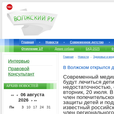
Главная
Новости
Современное детство
Отопление 1/7
Дикие собаки
БКД-2025
Ф
Главная
→
Новости
→
Здоровье и мед
Интервью
В Волжском открылся д
Правовой
Консультант
Современный медиц
будут лечиться дет
АРХИВ НОВОСТЕЙ
недостаточностью, 
вторник, 20 июля. 
06 августа
<<
<
член попечительско
2026
>
>>
защиты детей и под
известный российс
Пн
3
10
17
24
31
член регионального