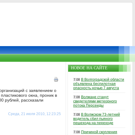
НОВОЕ НА САЙТЕ
В Волгоградской области
7.08
объявлена беспилотная
опасность ночью 7 августа
организаций с заявлением о
 пластикового окна, проник в
Волжане станут
7.08
00 рублей, рассказали
свидетелями метеорного
потока Персеиды
Среда, 21 июля 2010, 12:23:25
В Волжском 73-летний
7.08
водитель сбил пьяного
пешехода на переходе
Причиной скопления
7.08