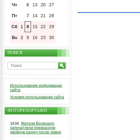
Чт
6
13
20
27
Пт
7
14
21
28
Сб
1
8
15
22
29
Вс
2
9
16
23
30
ПОИСК
Использование информации
сайта
Условия использования сайта
ФОТОРЕПОРТАЖИ
Жители Волжского
14.04
запечатлели прекрасную
двойную радугу после ливня