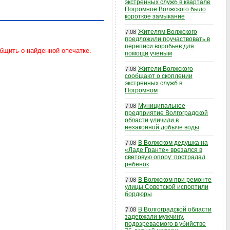
экстренных служб в квартале
Погромное Волжского было
короткое замыкание
Жителям Волжского
7.08
предложили поучаствовать в
переписи воробьев для
помощи ученым
Жители Волжского
7.08
сообщают о скоплении
экстренных служб в
Погромном
Муниципальное
7.08
предприятие Волгоградской
области уличили в
незаконной добыче воды
В Волжском дедушка на
7.08
«Ладе Гранте» врезался в
световую опору: пострадал
ребенок
В Волжском при ремонте
7.08
улицы Советской испортили
бордюры
В Волгоградской области
7.08
задержали мужчину,
подозреваемого в убийстве