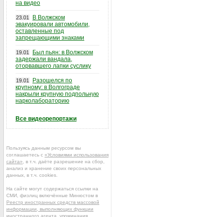
на видео
В Волжском
23.01
эвакуировали автомобили,
оставленные под
запрещающими знаками
Был пьян: в Волжском
19.01
задержали вандала,
оторвавшего лапки суслику
Разошелся по
19.01
крупному: в Волгограде
накрыли крупную подпольную
нарколабораторию
Все видеорепортажи
Пользуясь данным ресурсом вы
соглашаетесь с
«Условиями использования
сайта»
, в т.ч. даёте разрешение на сбор,
анализ и хранение своих персональных
данных, в т.ч. cookies.
На сайте могут содержаться ссылки на
СМИ, физлиц включённые Минюстом в
Реестр иностранных средств массовой
информации, выполняющих функции
иностранного агента
, упоминания