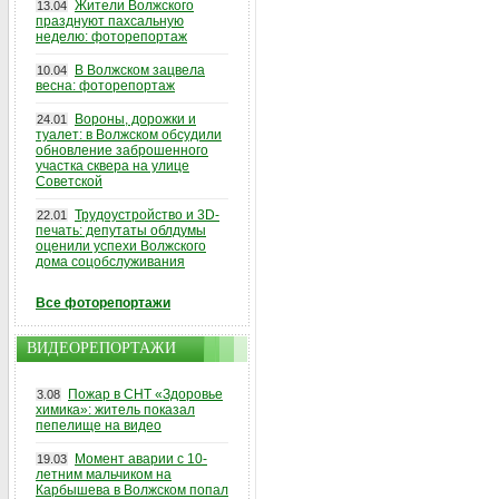
Жители Волжского
13.04
празднуют пахсальную
неделю: фоторепортаж
В Волжском зацвела
10.04
весна: фоторепортаж
Вороны, дорожки и
24.01
туалет: в Волжском обсудили
обновление заброшенного
участка сквера на улице
Советской
Трудоустройство и 3D-
22.01
печать: депутаты облдумы
оценили успехи Волжского
дома соцобслуживания
Все фоторепортажи
ВИДЕОРЕПОРТАЖИ
Пожар в СНТ «Здоровье
3.08
химика»: житель показал
пепелище на видео
Момент аварии с 10-
19.03
летним мальчиком на
Карбышева в Волжском попал