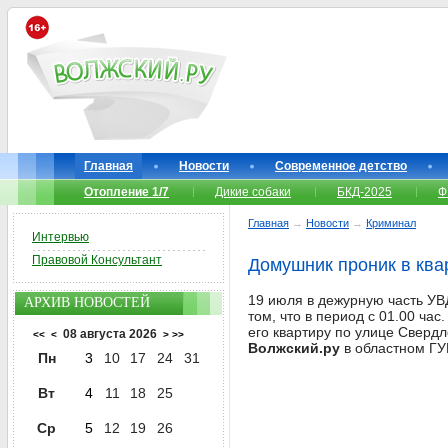
Главная
Новости
Современное детство
Отопление 1/7
Дикие собаки
БКД-2025
Ф
Главная
→
Новости
→
Криминал
Интервью
Правовой Консультант
Домушник проник в ква
19 июля в дежурную часть УВ
АРХИВ НОВОСТЕЙ
том, что в период с 01.00 час
его квартиру по улице Свердл
08 августа 2026
<<
<
>
>>
Волжский.ру
в областном ГУ
Пн
3
10
17
24
31
Вт
4
11
18
25
Ср
5
12
19
26