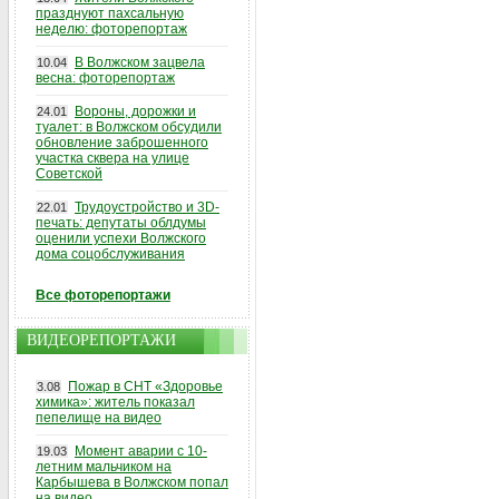
празднуют пахсальную
неделю: фоторепортаж
В Волжском зацвела
10.04
весна: фоторепортаж
Вороны, дорожки и
24.01
туалет: в Волжском обсудили
обновление заброшенного
участка сквера на улице
Советской
Трудоустройство и 3D-
22.01
печать: депутаты облдумы
оценили успехи Волжского
дома соцобслуживания
Все фоторепортажи
ВИДЕОРЕПОРТАЖИ
Пожар в СНТ «Здоровье
3.08
химика»: житель показал
пепелище на видео
Момент аварии с 10-
19.03
летним мальчиком на
Карбышева в Волжском попал
на видео