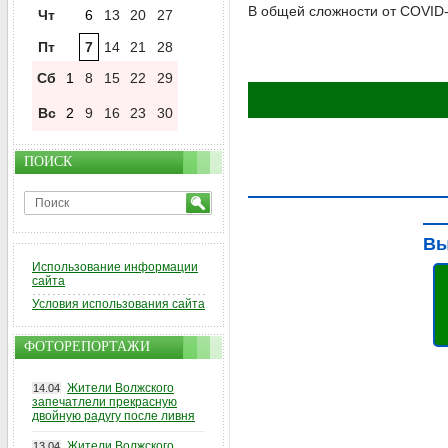
В общей сложности от COVID-
Чт
6
13
20
27
Пт
7
14
21
28
Сб
1
8
15
22
29
Вс
2
9
16
23
30
ПОИСК
Вы
Использование информации
сайта
Условия использования сайта
ФОТОРЕПОРТАЖИ
Жители Волжского
14.04
запечатлели прекрасную
двойную радугу после ливня
Жители Волжского
13.04