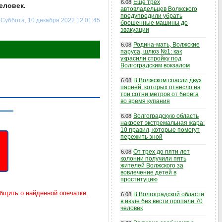
Еще трех
6.08
еловек.
автовладельцев Волжского
предупредили убрать
Суббота, 10 декабря 2022 12:01:45
брошенные машины до
эвакуации
Родина-мать, Волжские
6.08
паруса, шлюз №1: как
украсили стройку под
Волгоградским вокзалом
В Волжском спасли двух
6.08
парней, которых отнесло на
три сотни метров от берега
во время купания
Волгоградскую область
6.08
накроет экстремальная жара:
10 правил, которые помогут
пережить зной
От трех до пяти лет
6.08
колонии получили пять
жителей Волжского за
вовлечение детей в
проституцию
В Волгоградской области
6.08
в июле без вести пропали 70
человек