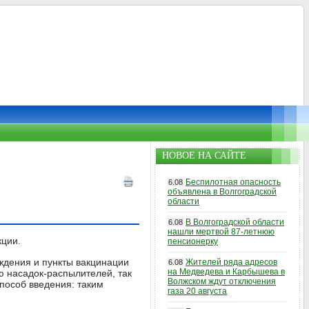
НОВОЕ НА САЙТЕ
Беспилотная опасность
6.08
объявлена в Волгоградской
области
В Волгоградской области
6.08
нашли мертвой 87-летнюю
кции.
пенсионерку
ждения и пункты вакцинации
Жителей ряда адресов
6.08
на Медведева и Карбышева в
ю насадок-распылителей, так
Волжском ждут отключения
пособ введения: таким
газа 20 августа