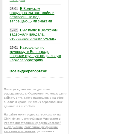
В Волжском
23.01
эвакуировали автомобили,
оставленные под
запрещающими знаками
Был пьян: в Волжском
19.01
задержали вандала,
оторвавшего лапки суслику
Разошелся по
19.01
крупному: в Волгограде
накрыли крупную подпольную
нарколабораторию
Все видеорепортажи
Пользуясь данным ресурсом вы
соглашаетесь с
«Условиями использования
сайта»
, в т.ч. даёте разрешение на сбор,
анализ и хранение своих персональных
данных, в т.ч. cookies.
На сайте могут содержаться ссылки на
СМИ, физлиц включённые Минюстом в
Реестр иностранных средств массовой
информации, выполняющих функции
иностранного агента
, упоминания