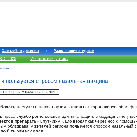
Сам себе журналист
Развлечения и туризм
КГС-2025
Местные инициативы
ицина
ти пользуется спросом назальная вакцина
область
поступила новая партия вакцины от коронавирусной инфе
в пресс-службе региональной администрации, в медицинские учре
плектов
препарата «Спутник-V». Его вводят как через нос с помощь
ым облздрава, у жителей региона пользуется спросом назальный с
ло 8 тысяч человек.