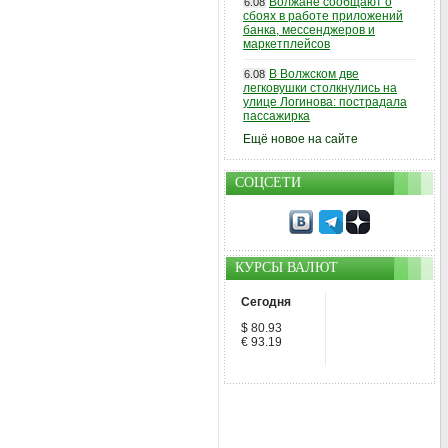
Волжане сообщают о
6.08
сбоях в работе приложений
банка, мессенджеров и
маркетплейсов
В Волжском две
6.08
легковушки столкнулись на
улице Логинова: пострадала
пассажирка
Ещё новое на сайте
СОЦСЕТИ
КУРСЫ ВАЛЮТ
Сегодня
$ 80.93
€ 93.19