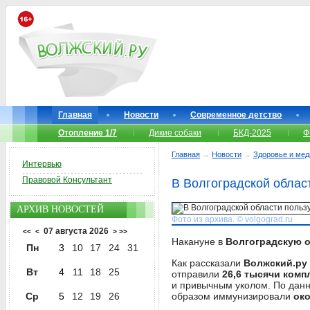
Главная
Новости
Современное детство
Отопление 1/7
Дикие собаки
БКД-2025
Ф
Главная
→
Новости
→
Здоровье и мед
Интервью
Правовой Консультант
В Волгоградской облас
АРХИВ НОВОСТЕЙ
Фото из архива. © volgograd.ru
07 августа 2026
<<
<
>
>>
Накануне в
Волгоградскую 
Пн
3
10
17
24
31
Как рассказали
Волжский.ру
Вт
4
11
18
25
отправили
26,6 тысячи ком
и привычным уколом. По данн
Ср
5
12
19
26
образом иммунизировали
око