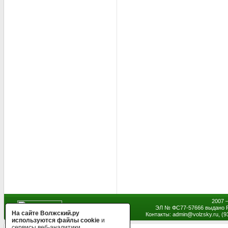
2007 
ЭЛ № ФС77-57666 выдано Р
На сайте Волжский.ру
Контакты: admin
@
volzsky.ru, (
используются файлы cookie
и
сервисы веб-аналитики