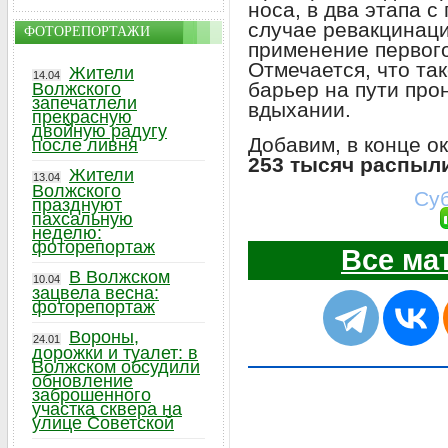
носа, в два этапа 
случае ревакцинаци
ФОТОРЕПОРТАЖИ
применение первого
Отмечается, что та
Жители
14.04
барьер на пути про
Волжского
запечатлели
вдыхании.
прекрасную
двойную радугу
Добавим, в конце о
после ливня
253 тысяч распыл
Жители
13.04
Волжского
Суб
празднуют
пахсальную
неделю:
фоторепортаж
Все ма
В Волжском
10.04
зацвела весна:
фоторепортаж
Вороны,
24.01
дорожки и туалет: в
Волжском обсудили
обновление
заброшенного
участка сквера на
улице Советской