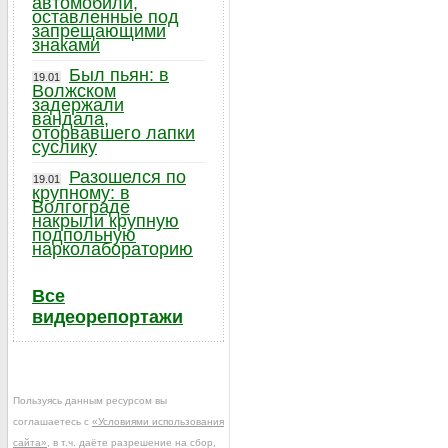
автомобили,
оставленные под
запрещающими
знаками
Был пьян: в
19.01
Волжском
задержали
вандала,
оторвавшего лапки
суслику
Разошелся по
19.01
крупному: в
Волгограде
накрыли крупную
подпольную
нарколабораторию
Все
видеорепортажи
Пользуясь данным ресурсом вы
соглашаетесь с
«Условиями использования
сайта»
, в т.ч. даёте разрешение на сбор,