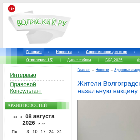
Главная
Новости
Современное детство
Отопление 1/7
Дикие собаки
БКД-2025
Ф
Главная
→
Новости
→
Здоровье и мед
Интервью
Жители Волгоградс
Правовой
назальную вакцину
Консультант
АРХИВ НОВОСТЕЙ
08 августа
<<
<
2026
>
>>
Пн
3
10
17
24
31