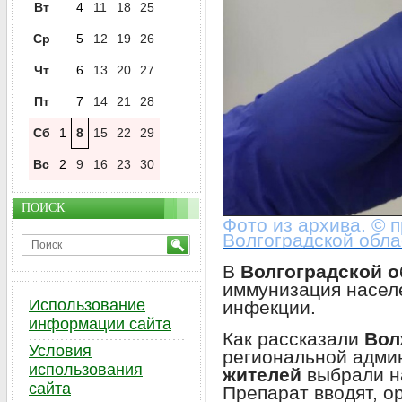
Вт
4
11
18
25
Ср
5
12
19
26
Чт
6
13
20
27
Пт
7
14
21
28
Сб
1
8
15
22
29
Вс
2
9
16
23
30
ПОИСК
Фото из архива. © 
Волгоградской обла
В
Волгоградской 
иммунизация насел
Использование
инфекции.
информации сайта
Как рассказали
Вол
Условия
региональной адми
использования
жителей
выбрали н
сайта
Препарат вводят, о