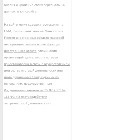
анализ и хранение своих персональных
данных, в т.ч. cookies.
На сайте могут содержаться ссылки на
СМИ, физлиц включённые Минюстом в
Реестр иностранных средств массовой
информации, выполняющих функции
иностранного агента
, упоминания
организаций деятельность которых
приостановлена в связи с осуществлением
ими экстремистской деятельности
или
ликвидированных / запрещённых по
основаниям, предусмотренным
Федеральным законом от 25.07.2002 №
114-ФЗ «О противодействии
экстремистской деятельности»
.