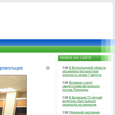
НОВОЕ НА САЙТЕ
бровольцев
В Волгоградской области
7.08
объявлена беспилотная
опасность ночью 7 августа
Волжане станут
7.08
свидетелями метеорного
потока Персеиды
В Волжском 73-летний
7.08
водитель сбил пьяного
пешехода на переходе
Причиной скопления
7.08