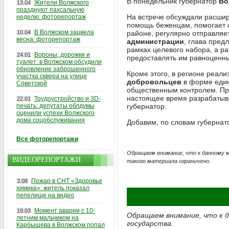
В понедельник губернатор
Во
Жители Волжского
13.04
празднуют пахсальную
На встрече обсуждали расшир
неделю: фоторепортаж
помощь беженцам, помогает 
В Волжском зацвела
10.04
районе, регулярно отправляе
весна: фоторепортаж
администрации
, глава пред
рамках целевого набора, а р
Вороны, дорожки и
24.01
предоставлять им равноценны
туалет: в Волжском обсудили
обновление заброшенного
Кроме этого, в регионе реали
участка сквера на улице
добровольцев
в форме един
Советской
общественным контролем. Пре
настоящее время разрабатыв
Трудоустройство и 3D-
22.01
печать: депутаты облдумы
губернатор.
оценили успехи Волжского
дома соцобслуживания
Добавим, по словам губернат
Все фоторепортажи
Обращаем внимание, что к данному 
ВИДЕОРЕПОРТАЖИ
такого материала ограничено.
Пожар в СНТ «Здоровье
3.08
химика»: житель показал
пепелище на видео
Момент аварии с 10-
19.03
Обращаем внимание, что к 
летним мальчиком на
государства.
Карбышева в Волжском попал