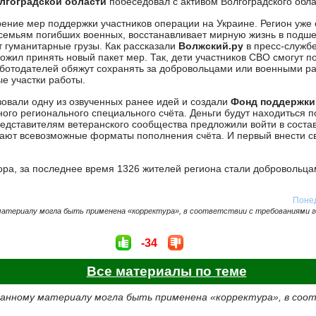
лгоградской области
побеседовал с активом Волгоградского обла
ение мер поддержки участников операции на Украине. Регион уже
семьям погибших военных, восстанавливает мирную жизнь в подш
т гуманитарные грузы. Как рассказали
Волжский.ру
в пресс-служб
ложил принять новый пакет мер. Так, дети участников СВО смогут по
аботодателей обяжут сохранять за добровольцами или военными р
е участки работы.
зовали одну из озвученных ранее идей и создали
Фонд поддержки
ого регионального специального счёта. Деньги будут находиться 
дставителям ветеранского сообщества предложили войти в состав
ают всевозможные форматы пополнения счёта. И первый внести с
ора, за последнее время 1326 жителей региона стали добровольца
Понед
материалу могла быть применена «корректура», в соответствии с требованиями 
-34
Все материалы по теме
данному материалу могла быть применена «корректура», в соо