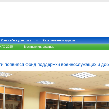
Сам себе журналист
Развлечения и туризм
КГС-2025
Местные инициативы
сти появился Фонд поддержки военнослужащих и до