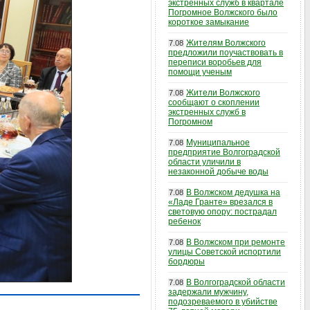
экстренных служб в квартале
Погромное Волжского было
короткое замыкание
Жителям Волжского
7.08
предложили поучаствовать в
переписи воробьев для
помощи ученым
Жители Волжского
7.08
сообщают о скоплении
экстренных служб в
Погромном
Муниципальное
7.08
предприятие Волгоградской
области уличили в
незаконной добыче воды
В Волжском дедушка на
7.08
«Ладе Гранте» врезался в
световую опору: пострадал
ребенок
В Волжском при ремонте
7.08
улицы Советской испортили
бордюры
В Волгоградской области
7.08
задержали мужчину,
подозреваемого в убийстве