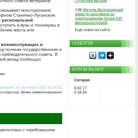
стного совета ветеранов.
75-летней матери
 оказывает всестороннюю
Жители Волгоградской
7.08
области задолжали за
ефном Станично-Луганском
электроэнергию более 635
е
региональной
миллионов рублей
ступать в вузы и техникумы в
абочие места или
Ещё новое на сайте
СОЦСЕТИ
 военнослужащих и
под полным государственным и
 наблюдательного совета. В
вой вклад пообещал
КУРСЫ ВАЛЮТ
ми.
Сегодня
ельник, 19 сентября 2022 16:24:52
$ 82.17
государства. Время комментирования
€ 94.84
тветствии с требованием