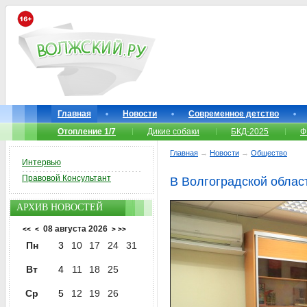
Главная
Новости
Современное детство
Отопление 1/7
Дикие собаки
БКД-2025
Ф
Главная
→
Новости
→
Общество
Интервью
Правовой Консультант
В Волгоградской обла
АРХИВ НОВОСТЕЙ
08 августа 2026
<<
<
>
>>
Пн
3
10
17
24
31
Вт
4
11
18
25
Ср
5
12
19
26