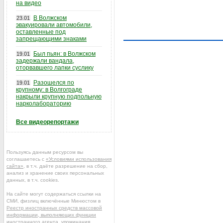
на видео
В Волжском
23.01
эвакуировали автомобили,
оставленные под
запрещающими знаками
Был пьян: в Волжском
19.01
задержали вандала,
оторвавшего лапки суслику
Разошелся по
19.01
крупному: в Волгограде
накрыли крупную подпольную
нарколабораторию
Все видеорепортажи
Пользуясь данным ресурсом вы
соглашаетесь с
«Условиями использования
сайта»
, в т.ч. даёте разрешение на сбор,
анализ и хранение своих персональных
данных, в т.ч. cookies.
На сайте могут содержаться ссылки на
СМИ, физлиц включённые Минюстом в
Реестр иностранных средств массовой
информации, выполняющих функции
иностранного агента
, упоминания