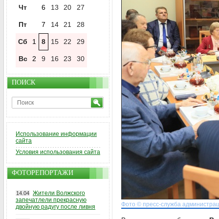
Чт
6
13
20
27
Пт
7
14
21
28
Сб
1
8
15
22
29
Вс
2
9
16
23
30
ПОИСК
Использование информации
сайта
Условия использования сайта
ФОТОРЕПОРТАЖИ
Жители Волжского
14.04
запечатлели прекрасную
Фото © пресс-служба администрац
двойную радугу после ливня