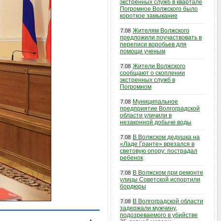
экстренных служб в квартале
Погромное Волжского было
короткое замыкание
Жителям Волжского
7.08
предложили поучаствовать в
переписи воробьев для
помощи ученым
Жители Волжского
7.08
сообщают о скоплении
экстренных служб в
Погромном
Муниципальное
7.08
предприятие Волгоградской
области уличили в
незаконной добыче воды
В Волжском дедушка на
7.08
«Ладе Гранте» врезался в
световую опору: пострадал
ребенок
В Волжском при ремонте
7.08
улицы Советской испортили
бордюры
В Волгоградской области
7.08
задержали мужчину,
подозреваемого в убийстве