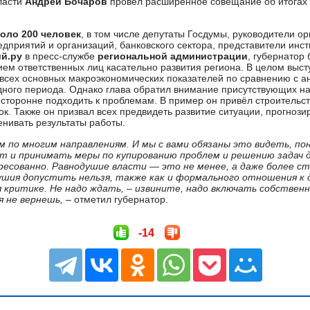
ласти
Андрей Бочаров
провёл расширенное совещание об итогах 
оло 200 человек
, в том числе депутаты Госдумы, руководители ор
приятий и организаций, банковского сектора, представители инст
й.ру
в пресс-службе
региональной администрации
, губернатор
ием ответственных лиц касательно развития региона. В целом вы
 всех основных макроэкономических показателей по сравнению с 
дного периода. Однако глава обратил внимание присутствующих н
сторонне подходить к проблемам. В пример он привёл строительст
к. Также он призвал всех предвидеть развитие ситуации, прогноз
енивать результаты работы.
чём по многим направлениям. И мы с вами обязаны это видеть, п
 и принимать меры по купированию проблем и решению задач д
есованно. Равнодушие власти — это не менее, а даже более ст
ия допустить нельзя, также как и формального отношения к д
критике. Не надо ждать, – извините, надо включать собствен
я не вернешь,
– отметил губернатор.
-14