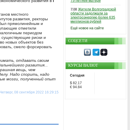
экономического развития в
I
75-летней матери
Жители Волгоградской
7.08
области задолжали за
ганов местного
электроэнергию более 635
итутов развития, ректоры
миллионов рублей
 был прямолинейным и
ступающие отметили
Ещё новое на сайте
аналогичным периодом
а существующие риски и
СОЦСЕТИ
во новых объектов без
ировать, смело форсировать
онимать, отдавать своим
альнейшего развития...
КУРСЫ ВАЛЮТ
рашная вещь, чем
елу. Надо спорить, надо
Сегодня
ные мозги, полученный опыт
$ 82.17
€ 94.84
Четверг, 08 сентября 2022 16:29:15