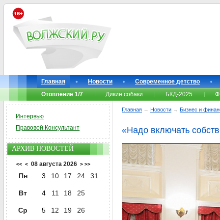
Главная
Новости
Современное детство
Отопление 1/7
Дикие собаки
БКД-2025
Ф
Главная
→
Новости
→
Бизнес и фина
Интервью
Правовой Консультант
«Надо включать собств
АРХИВ НОВОСТЕЙ
08 августа 2026
<<
<
>
>>
Пн
3
10
17
24
31
Вт
4
11
18
25
Ср
5
12
19
26