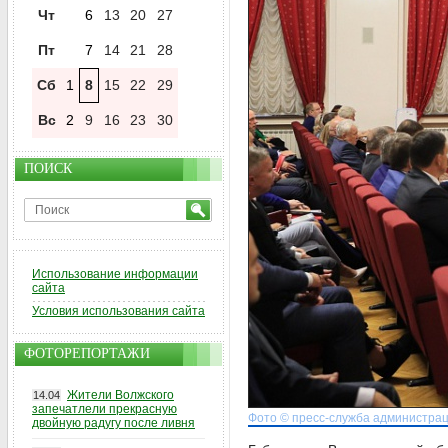
Чт
6
13
20
27
Пт
7
14
21
28
Сб
1
8
15
22
29
Вс
2
9
16
23
30
ПОИСК
Использование информации
сайта
Условия использования сайта
ФОТОРЕПОРТАЖИ
Жители Волжского
14.04
запечатлели прекрасную
Фото © пресс-служба администрац
двойную радугу после ливня