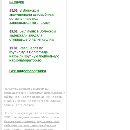
на видео
В Волжском
23.01
эвакуировали автомобили,
оставленные под
запрещающими знаками
Был пьян: в Волжском
19.01
задержали вандала,
оторвавшего лапки суслику
Разошелся по
19.01
крупному: в Волгограде
накрыли крупную подпольную
нарколабораторию
Все видеорепортажи
Пользуясь данным ресурсом вы
соглашаетесь с
«Условиями использования
сайта»
, в т.ч. даёте разрешение на сбор,
анализ и хранение своих персональных
данных, в т.ч. cookies.
На сайте могут содержаться ссылки на
СМИ, физлиц включённые Минюстом в
Реестр иностранных средств массовой
информации, выполняющих функции
иностранного агента
, упоминания