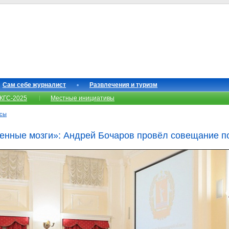
Сам себе журналист
Развлечения и туризм
КГС-2025
Местные инициативы
нсы
енные мозги»: Андрей Бочаров провёл совещание п