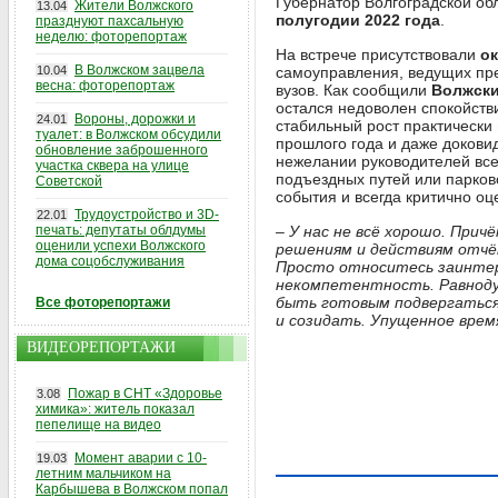
Губернатор Волгоградской об
Жители Волжского
13.04
полугодии 2022 года
.
празднуют пахсальную
неделю: фоторепортаж
На встрече присутствовали
ок
В Волжском зацвела
10.04
самоуправления, ведущих пред
весна: фоторепортаж
вузов. Как сообщили
Волжски
остался недоволен спокойств
Вороны, дорожки и
24.01
стабильный рост практически
туалет: в Волжском обсудили
прошлого года и даже докови
обновление заброшенного
нежелании руководителей все
участка сквера на улице
подъездных путей или парково
Советской
события и всегда критично оц
Трудоустройство и 3D-
22.01
печать: депутаты облдумы
– У нас не всё хорошо. При
оценили успехи Волжского
решениям и действиям отчёт
дома соцобслуживания
Просто относитесь заинтер
некомпетентность. Равнодуш
быть готовым подвергаться 
Все фоторепортажи
и созидать. Упущенное врем
ВИДЕОРЕПОРТАЖИ
Пожар в СНТ «Здоровье
3.08
химика»: житель показал
пепелище на видео
Момент аварии с 10-
19.03
летним мальчиком на
Карбышева в Волжском попал