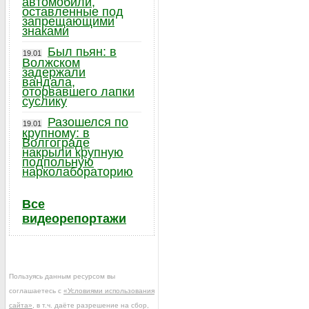
автомобили,
оставленные под
запрещающими
знаками
Был пьян: в
19.01
Волжском
задержали
вандала,
оторвавшего лапки
суслику
Разошелся по
19.01
крупному: в
Волгограде
накрыли крупную
подпольную
нарколабораторию
Все
видеорепортажи
Пользуясь данным ресурсом вы
соглашаетесь с
«Условиями использования
сайта»
, в т.ч. даёте разрешение на сбор,