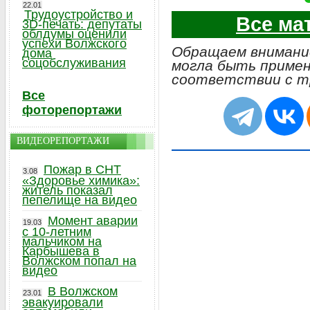
22.01
Трудоустройство и
Все ма
3D-печать: депутаты
облдумы оценили
успехи Волжского
Обращаем внимание
дома
соцобслуживания
могла быть примен
соответствии с т
Все
фоторепортажи
ВИДЕОРЕПОРТАЖИ
Пожар в СНТ
3.08
«Здоровье химика»:
житель показал
пепелище на видео
Момент аварии
19.03
с 10-летним
мальчиком на
Карбышева в
Волжском попал на
видео
В Волжском
23.01
эвакуировали