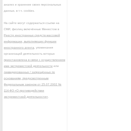
анализ и хранение своих персональных
данных, в т.ч. cookies.
На сайте могут содержаться ссылки на
СМИ, физлиц включённые Минюстом в
Реестр иностранных средств массовой
информации, выполняющих функции
иностранного агента
, упоминания
организаций деятельность которых
приостановлена в связи с осуществлением
ими экстремистской деятельности
или
ликвидированных / запрещённых по
основаниям, предусмотренным
Федеральным законом от 25.07.2002 №
114-ФЗ «О противодействии
экстремистской деятельности»
.