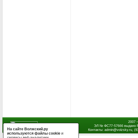
2007 
ЭЛ № ФС77-57666 выдано Р
На сайте Волжский.ру
Контакты: admin
@
volzsky.ru, (
используются файлы cookie
и
сервисы веб-аналитики