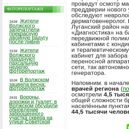
проведут осмотр ма
преддверии нового 
ФОТОРЕПОРТАЖИ
обследуют невролог
дерматовенеролог. 
Жители
14.04
Волжского
Луганский район н
запечатлели
«Диагностика» на б
прекрасную
передвижной полик
двойную радугу
после ливня
кабинетами с конди
и терапевтическом
Жители
13.04
кабинет для забора
Волжского
празднуют
переносной аппарат
пахсальную
сети, так автономно
неделю:
фоторепортаж
генератора.
В Волжском
10.04
Напомним. в начал
зацвела весна:
врачей региона
(
по
фоторепортаж
осмотрели
4,5 тыс
Вороны,
24.01
общей сложности бр
дорожки и туалет: в
населённым пункта
Волжском обсудили
обновление
44,5 тысячи челов
заброшенного
участка сквера на
улице Советской