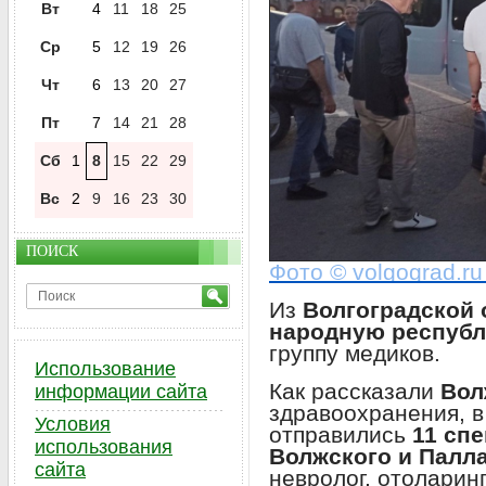
Вт
4
11
18
25
Ср
5
12
19
26
Чт
6
13
20
27
Пт
7
14
21
28
Сб
1
8
15
22
29
Вс
2
9
16
23
30
ПОИСК
Фото © volgograd.ru
Из
Волгоградской 
народную республ
группу медиков.
Использование
Как рассказали
Вол
информации сайта
здравоохранения, 
Условия
отправились
11 сп
использования
Волжского и Палл
сайта
невролог, отоларин