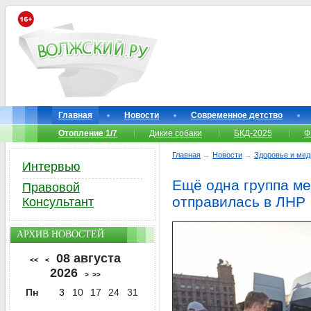
Главная
Новости
Современное детство
Отопление 1/7
Дикие собаки
БКД-2025
Ф
Главная
→
Новости
→
Здоровье и мед
Интервью
Ещё одна группа ме
Правовой
отправилась в ЛНР
Консультант
АРХИВ НОВОСТЕЙ
08 августа
<<
<
2026
>
>>
Пн
3
10
17
24
31