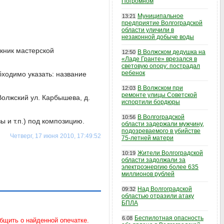
Погромном
Муниципальное
13:21
предприятие Волгоградской
области уличили в
незаконной добыче воды
кник мастерской
В Волжском дедушка на
12:50
«Ладе Гранте» врезался в
световую опору: пострадал
ребенок
бходимо указать: название
В Волжском при
12:03
ремонте улицы Советской
 Волжский ул. Карбышева, д.
испортили бордюры
В Волгоградской
10:56
 и т.п.) под композицию.
области задержали мужчину,
подозреваемого в убийстве
Четверг, 17 июня 2010, 17:49:52
75-летней матери
Жители Волгоградской
10:19
области задолжали за
электроэнергию более 635
миллионов рублей
Над Волгоградской
09:32
областью отразили атаку
БПЛА
Беспилотная опасность
6.08