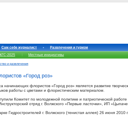
Сам себе журналист
Развлечения и туризм
КГС-2025
Местные инициативы
сство и развлечения
лористов «Город роз»
рса начинающих флористов «Город роз» является развитие творчес
ыков работы с цветами и флористическим материалом.
тупили Комитет по молодежной политике и патриотической работе 
нструкторский отряд г. Волжского «Первые ласточки», ИП «Цыпачев
рке Гидростроителей г. Волжского (тенистая аллея) 26 июня 2010 г.