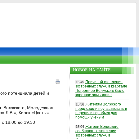
НОВОЕ НА САЙТЕ
Причиной скопления
15:45
экстренных служб в квартале
Погромное Волжского было
кого потенциала детей и
короткое замыкание
Жителям Волжского
15:36
г. Волжского, Молодежная
предложили поучаствовать в
а Л.В.», Киоск «Цветы».
переписи воробьев для
помощи ученым
 с 18.00 до 19.30
Жители Волжского
15:04
сообщают о скоплении
экстренных служб в