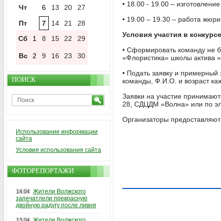
• 18.00 - 19.00 – изготовлени
Чт
6
13
20
27
• 19.00 – 19.30 – работа жюр
Пт
7
14
21
28
Условия участия в конкурс
Сб
1
8
15
22
29
• Сформировать команду не б
Вс
2
9
16
23
30
«Флористика» школы актива «
• Подать заявку и примерный 
ПОИСК
команды, Ф.И.О. и возраст ка
Заявки на участие принимаютс
28, СДЦДМ «Волна» или по эл
Организаторы предоставляют 
Использование информации
сайта
Условия использования сайта
ФОТОРЕПОРТАЖИ
Жители Волжского
14.04
запечатлели прекрасную
двойную радугу после ливня
Жители Волжского
13.04