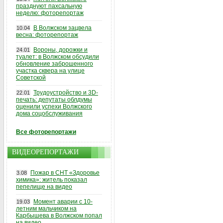
празднуют пахсальную
неделю: фоторепортаж
В Волжском зацвела
10.04
весна: фоторепортаж
Вороны, дорожки и
24.01
туалет: в Волжском обсудили
обновление заброшенного
участка сквера на улице
Советской
Трудоустройство и 3D-
22.01
печать: депутаты облдумы
оценили успехи Волжского
дома соцобслуживания
Все фоторепортажи
ВИДЕОРЕПОРТАЖИ
Пожар в СНТ «Здоровье
3.08
химика»: житель показал
пепелище на видео
Момент аварии с 10-
19.03
летним мальчиком на
Карбышева в Волжском попал
на видео