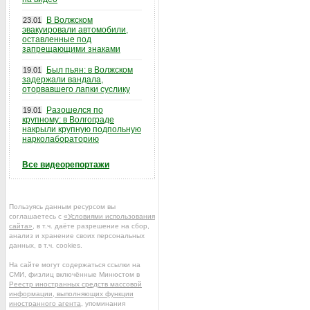
В Волжском
23.01
эвакуировали автомобили,
оставленные под
запрещающими знаками
Был пьян: в Волжском
19.01
задержали вандала,
оторвавшего лапки суслику
Разошелся по
19.01
крупному: в Волгограде
накрыли крупную подпольную
нарколабораторию
Все видеорепортажи
Пользуясь данным ресурсом вы
соглашаетесь с
«Условиями использования
сайта»
, в т.ч. даёте разрешение на сбор,
анализ и хранение своих персональных
данных, в т.ч. cookies.
На сайте могут содержаться ссылки на
СМИ, физлиц включённые Минюстом в
Реестр иностранных средств массовой
информации, выполняющих функции
иностранного агента
, упоминания