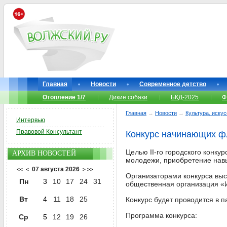
Главная
Новости
Современное детство
Отопление 1/7
Дикие собаки
БКД-2025
Ф
Главная
→
Новости
→
Культура, иску
Интервью
Правовой Консультант
Конкурс начинающих ф
Целью II-го городского конку
АРХИВ НОВОСТЕЙ
молодежи, приобретение нав
07 августа 2026
<<
<
>
>>
Организаторами конкурса выс
Пн
3
10
17
24
31
общественная организация «И
Вт
4
11
18
25
Конкурс будет проводится в па
Программа конкурса:
Ср
5
12
19
26