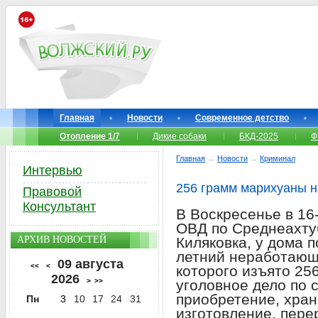
Главная
Новости
Современное детство
Отопление 1/7
Дикие собаки
БКД-2025
Ф
Главная
→
Новости
→
Криминал
Интервью
256 грамм марихуаны 
Правовой
Консультант
В Воскресенье в 16
ОВД по Среднеахту
АРХИВ НОВОСТЕЙ
Киляковка, у дома 
летний неработающи
09 августа
<<
<
которого изъято 25
2026
>
>>
уголовное дело по с
приобретение, хран
Пн
3
10
17
24
31
изготовление, пере