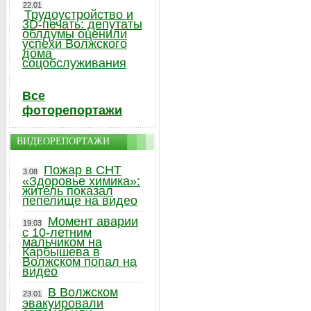
22.01
Трудоустройство и
3D-печать: депутаты
облдумы оценили
успехи Волжского
дома
соцобслуживания
Все
фоторепортажи
ВИДЕОРЕПОРТАЖИ
Пожар в СНТ
3.08
«Здоровье химика»:
житель показал
пепелище на видео
Момент аварии
19.03
с 10-летним
мальчиком на
Карбышева в
Волжском попал на
видео
В Волжском
23.01
эвакуировали