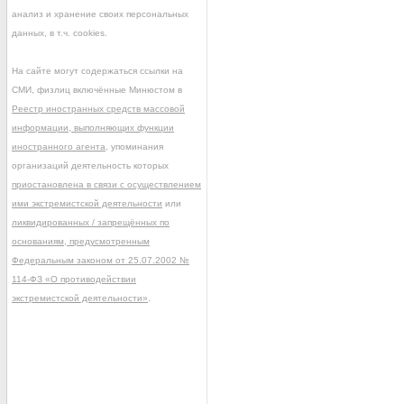
анализ и хранение своих персональных
данных, в т.ч. cookies.
На сайте могут содержаться ссылки на
СМИ, физлиц включённые Минюстом в
Реестр иностранных средств массовой
информации, выполняющих функции
иностранного агента
, упоминания
организаций деятельность которых
приостановлена в связи с осуществлением
ими экстремистской деятельности
или
ликвидированных / запрещённых по
основаниям, предусмотренным
Федеральным законом от 25.07.2002 №
114-ФЗ «О противодействии
экстремистской деятельности»
.