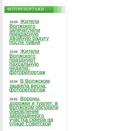
ФОТОРЕПОРТАЖИ
Жители
14.04
Волжского
запечатлели
прекрасную
двойную радугу
после ливня
Жители
13.04
Волжского
празднуют
пахсальную
неделю:
фоторепортаж
В Волжском
10.04
зацвела весна:
фоторепортаж
Вороны,
24.01
дорожки и туалет: в
Волжском обсудили
обновление
заброшенного
участка сквера на
улице Советской