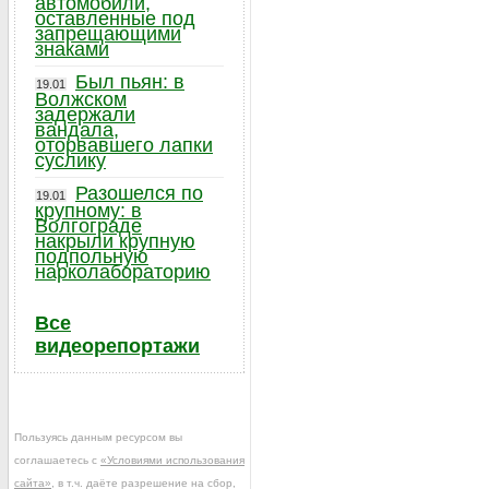
автомобили,
оставленные под
запрещающими
знаками
Был пьян: в
19.01
Волжском
задержали
вандала,
оторвавшего лапки
суслику
Разошелся по
19.01
крупному: в
Волгограде
накрыли крупную
подпольную
нарколабораторию
Все
видеорепортажи
Пользуясь данным ресурсом вы
соглашаетесь с
«Условиями использования
сайта»
, в т.ч. даёте разрешение на сбор,