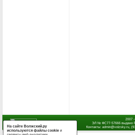
2007 
ЭЛ № ФС77-57666 выдано Р
На сайте Волжский.ру
Контакты: admin
@
volzsky.ru, (
используются файлы cookie
и
сервисы веб-аналитики