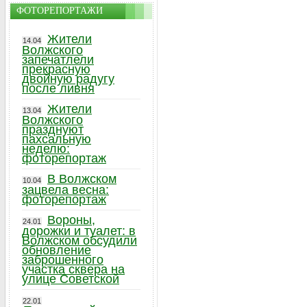
ФОТОРЕПОРТАЖИ
Жители
14.04
Волжского
запечатлели
прекрасную
двойную радугу
после ливня
Жители
13.04
Волжского
празднуют
пахсальную
неделю:
фоторепортаж
В Волжском
10.04
зацвела весна:
фоторепортаж
Вороны,
24.01
дорожки и туалет: в
Волжском обсудили
обновление
заброшенного
участка сквера на
улице Советской
22.01