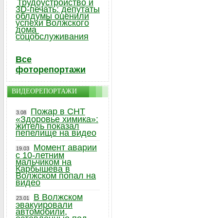
Трудоустройство и
3D-печать: депутаты
облдумы оценили
успехи Волжского
дома
соцобслуживания
Все
фоторепортажи
ВИДЕОРЕПОРТАЖИ
Пожар в СНТ
3.08
«Здоровье химика»:
житель показал
пепелище на видео
Момент аварии
19.03
с 10-летним
мальчиком на
Карбышева в
Волжском попал на
видео
В Волжском
23.01
эвакуировали
автомобили,