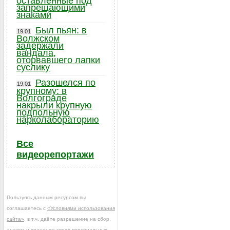
оставленные под
запрещающими
знаками
Был пьян: в
19.01
Волжском
задержали
вандала,
оторвавшего лапки
суслику
Разошелся по
19.01
крупному: в
Волгограде
накрыли крупную
подпольную
нарколабораторию
Все
видеорепортажи
Пользуясь данным ресурсом вы
соглашаетесь с
«Условиями использования
сайта»
, в т.ч. даёте разрешение на сбор,
анализ и хранение своих персональных