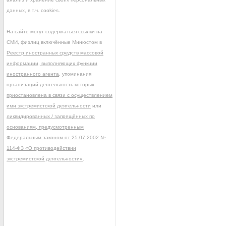
данных, в т.ч. cookies.
На сайте могут содержаться ссылки на
СМИ, физлиц включённые Минюстом в
Реестр иностранных средств массовой
информации, выполняющих функции
иностранного агента
, упоминания
организаций деятельность которых
приостановлена в связи с осуществлением
ими экстремистской деятельности
или
ликвидированных / запрещённых по
основаниям, предусмотренным
Федеральным законом от 25.07.2002 №
114-ФЗ «О противодействии
экстремистской деятельности»
.