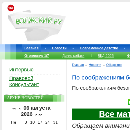
Главная
Новости
Современное детство
Отопление 1/7
Дикие собаки
БКД-2025
Ф
Главная
→
Новости
→
Общество
Интервью
По соображениям бе
Правовой
Консультант
По соображениям безоп
АРХИВ НОВОСТЕЙ
06 августа
<<
<
Все ма
2026
>
>>
Пн
3
10
17
24
31
Обращаем внимание