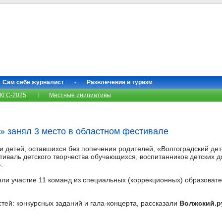
Сам себе журналист
Развлечения и туризм
КГС-2025
Местные инициативы
» занял 3 место в областном фестивале
 и детей, оставшихся без попечения родителей, «Волгоградский де
тиваль детского творчества обучающихся, воспитанников детских
.
ли участие 11 команд из специальных (коррекционных) образоват
стей: конкурсных заданий и гала-концерта, рассказали
Волжский.р