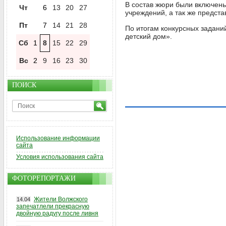
В состав жюри были включен
Чт
6
13
20
27
учреждений, а так же предст
Пт
7
14
21
28
По итогам конкурсных заданий
детский дом».
Сб
1
8
15
22
29
Вс
2
9
16
23
30
ПОИСК
Использование информации
сайта
Условия использования сайта
ФОТОРЕПОРТАЖИ
Жители Волжского
14.04
запечатлели прекрасную
двойную радугу после ливня