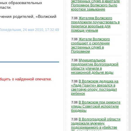
экстренных служб в квартале
нных образовательных
Погромное Волжского было
ласти.
короткое замыкание
печения родителей, «Волжский
Жителям Волжского
7.08
предложили поучаствовать в
переписи воробьев для
Понедельник, 24 мая 2010, 17:32:49
помощи ученым
Жители Волжского
7.08
сообщают о скоплении
экстренных служб в
Погромном
Муниципальное
7.08
предприятие Волгоградской
области уличили в
незаконной добыче воды
В Волжском дедушка на
7.08
«Ладе Гранте» врезался в
световую опору: пострадал
ребенок
В Волжском при ремонте
7.08
улицы Советской испортили
бордюры
В Волгоградской области
7.08
задержали мужчину,
подозреваемого в убийстве