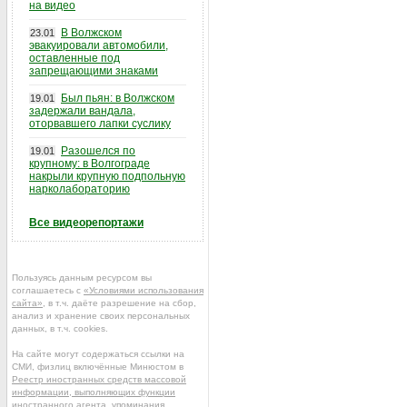
на видео
В Волжском
23.01
эвакуировали автомобили,
оставленные под
запрещающими знаками
Был пьян: в Волжском
19.01
задержали вандала,
оторвавшего лапки суслику
Разошелся по
19.01
крупному: в Волгограде
накрыли крупную подпольную
нарколабораторию
Все видеорепортажи
Пользуясь данным ресурсом вы
соглашаетесь с
«Условиями использования
сайта»
, в т.ч. даёте разрешение на сбор,
анализ и хранение своих персональных
данных, в т.ч. cookies.
На сайте могут содержаться ссылки на
СМИ, физлиц включённые Минюстом в
Реестр иностранных средств массовой
информации, выполняющих функции
иностранного агента
, упоминания