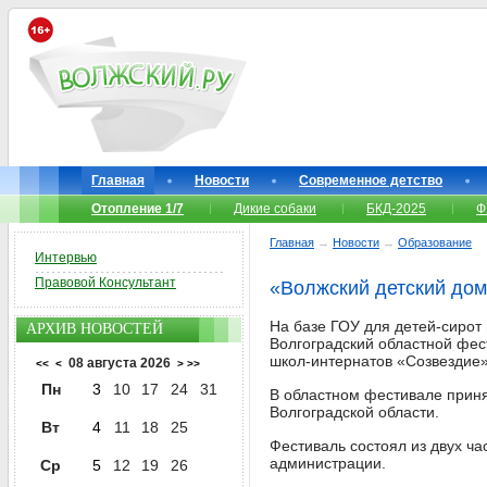
Главная
Новости
Современное детство
Отопление 1/7
Дикие собаки
БКД-2025
Ф
Главная
→
Новости
→
Образование
Интервью
Правовой Консультант
«Волжский детский дом
На базе ГОУ для детей-сирот
АРХИВ НОВОСТЕЙ
Волгоградский областной фес
школ-интернатов «Созвездие»
08 августа 2026
<<
<
>
>>
Пн
3
10
17
24
31
В областном фестивале приня
Волгоградской области.
Вт
4
11
18
25
Фестиваль состоял из двух ча
администрации.
Ср
5
12
19
26