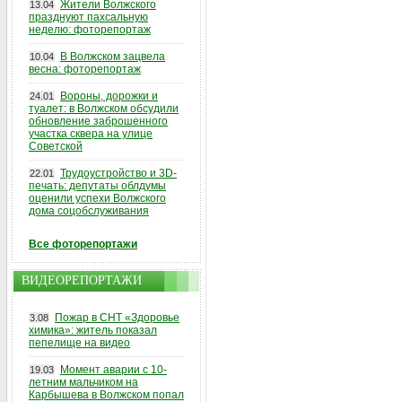
Жители Волжского
13.04
празднуют пахсальную
неделю: фоторепортаж
В Волжском зацвела
10.04
весна: фоторепортаж
Вороны, дорожки и
24.01
туалет: в Волжском обсудили
обновление заброшенного
участка сквера на улице
Советской
Трудоустройство и 3D-
22.01
печать: депутаты облдумы
оценили успехи Волжского
дома соцобслуживания
Все фоторепортажи
ВИДЕОРЕПОРТАЖИ
Пожар в СНТ «Здоровье
3.08
химика»: житель показал
пепелище на видео
Момент аварии с 10-
19.03
летним мальчиком на
Карбышева в Волжском попал