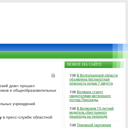
НОВОЕ НА САЙТЕ
В Волгоградской области
7.08
объявлена беспилотная
опасность ночью 7 августа
тский дом» прошел
 домов и общеобразовательных
Волжане станут
7.08
свидетелями метеорного
потока Персеиды
ельных учреждений
В Волжском 73-летний
7.08
водитель сбил пьяного
пешехода на переходе
у
в пресс-службе областной
Причиной скопления
7.08