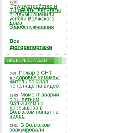
22.01
Трудоустройство и
3D-печать: депутаты
облдумы оценили
успехи Волжского
дома
соцобслуживания
Все
фоторепортажи
ВИДЕОРЕПОРТАЖИ
Пожар в СНТ
3.08
«Здоровье химика»:
житель показал
пепелище на видео
Момент аварии
19.03
с 10-летним
мальчиком на
Карбышева в
Волжском попал на
видео
В Волжском
23.01
эвакуировали