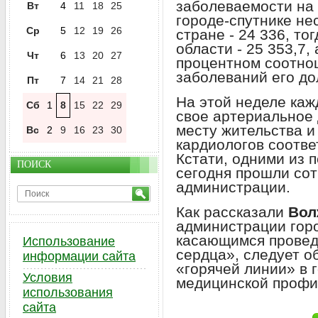
заболеваемости на 
Вт
4
11
18
25
городе-спутнике не
Ср
5
12
19
26
стране - 24 336, то
области - 25 353,7, 
Чт
6
13
20
27
процентном соотно
заболеваний его до
Пт
7
14
21
28
На этой неделе ка
Сб
1
8
15
22
29
свое артериальное 
месту жительства и
Вс
2
9
16
23
30
кардиологов соотв
Кстати, одними из 
ПОИСК
сегодня прошли сот
администрации.
Как рассказали
Вол
администрации горо
касающимся провед
Использование
сердца», следует о
информации сайта
«горячей линии» в 
Условия
медицинской профил
использования
сайта