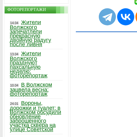
ФОТОРЕПОРТАЖИ
Жители
14.04
Волжского
запечатлели
прекрасную
двойную радугу
после ливня
Жители
13.04
Волжского
празднуют
пахсальную
неделю:
фоторепортаж
В Волжском
10.04
зацвела весна:
фоторепортаж
Вороны,
24.01
дорожки и туалет: в
Волжском обсудили
обновление
заброшенного
участка сквера на
улице Советской