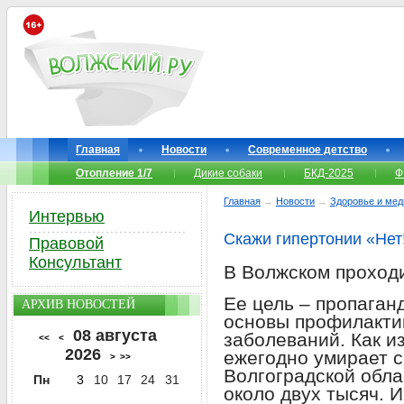
Главная
Новости
Современное детство
Отопление 1/7
Дикие собаки
БКД-2025
Ф
Главная
→
Новости
→
Здоровье и мед
Интервью
Скажи гипертонии «Нет
Правовой
Консультант
В Волжском проход
Ее цель – пропаган
АРХИВ НОВОСТЕЙ
основы профилакти
08 августа
заболеваний. Как из
<<
<
2026
ежегодно умирает с
>
>>
Волгоградской обла
Пн
3
10
17
24
31
около двух тысяч. И