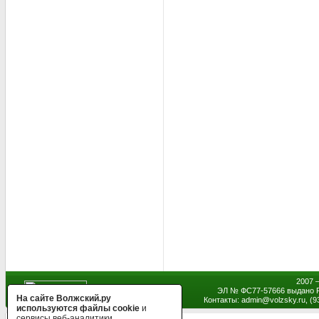
2007 
ЭЛ № ФС77-57666 выдано Р
На сайте Волжский.ру
Контакты: admin
@
volzsky.ru, (
используются файлы cookie
и
сервисы веб-аналитики