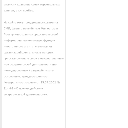
анализ и хранение своих персональных
данных, в т.ч. cookies.
На сайте могут содержаться ссылки на
СМИ, физлиц включённые Минюстом в
Реестр иностранных средств массовой
информации, выполняющих функции
иностранного агента
, упоминания
организаций деятельность которых
приостановлена в связи с осуществлением
ими экстремистской деятельности
или
ликвидированных / запрещённых по
основаниям, предусмотренным
Федеральным законом от 25.07.2002 №
114-ФЗ «О противодействии
экстремистской деятельности»
.