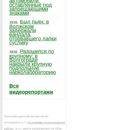
автомобили,
оставленные под
запрещающими
знаками
Был пьян: в
19.01
Волжском
задержали
вандала,
оторвавшего лапки
суслику
Разошелся по
19.01
крупному: в
Волгограде
накрыли крупную
подпольную
нарколабораторию
Все
видеорепортажи
Пользуясь данным ресурсом вы
соглашаетесь с
«Условиями использования
сайта»
, в т.ч. даёте разрешение на сбор,