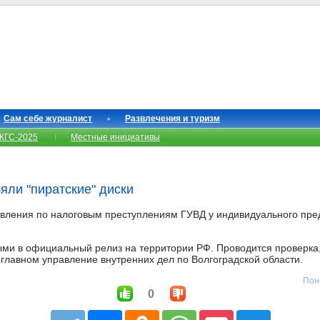
Сам себе журналист
Развлечения и туризм
КГС-2025
Местные инициативы
яли "пиратские" диски
авления по налоговым преступлениям ГУВД у индивидуального пр
ми в официальный релиз на территории РФ. Проводится проверка,
главном управление внутренних дел по Волгоградской области.
Пон
0