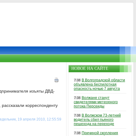
НОВОЕ НА САЙТЕ
В Волгоградской области
7.08
объявлена беспилотная
опасность ночью 7 августа
едпринимателя изъяты ДВД-
Волжане станут
7.08
свидетелями метеорного
 рассказали корреспонденту
потока Персеиды
В Волжском 73-летний
7.08
едельник, 19 апреля 2010, 12:55:59
водитель сбил пьяного
пешехода на переходе
Причиной скопления
7.08