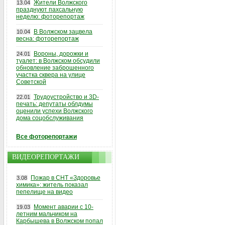
Жители Волжского
13.04
празднуют пахсальную
неделю: фоторепортаж
В Волжском зацвела
10.04
весна: фоторепортаж
Вороны, дорожки и
24.01
туалет: в Волжском обсудили
обновление заброшенного
участка сквера на улице
Советской
Трудоустройство и 3D-
22.01
печать: депутаты облдумы
оценили успехи Волжского
дома соцобслуживания
Все фоторепортажи
ВИДЕОРЕПОРТАЖИ
Пожар в СНТ «Здоровье
3.08
химика»: житель показал
пепелище на видео
Момент аварии с 10-
19.03
летним мальчиком на
Карбышева в Волжском попал