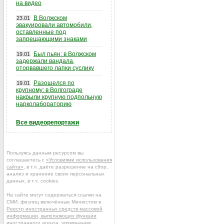
на видео
В Волжском
23.01
эвакуировали автомобили,
оставленные под
запрещающими знаками
Был пьян: в Волжском
19.01
задержали вандала,
оторвавшего лапки суслику
Разошелся по
19.01
крупному: в Волгограде
накрыли крупную подпольную
нарколабораторию
Все видеорепортажи
Пользуясь данным ресурсом вы
соглашаетесь с
«Условиями использования
сайта»
, в т.ч. даёте разрешение на сбор,
анализ и хранение своих персональных
данных, в т.ч. cookies.
На сайте могут содержаться ссылки на
СМИ, физлиц включённые Минюстом в
Реестр иностранных средств массовой
информации, выполняющих функции
иностранного агента
, упоминания