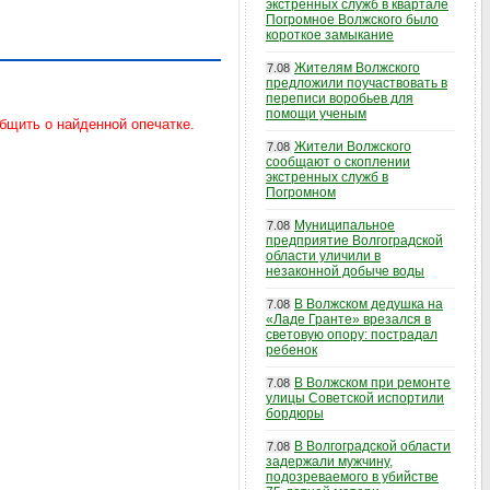
экстренных служб в квартале
Погромное Волжского было
короткое замыкание
Жителям Волжского
7.08
предложили поучаствовать в
переписи воробьев для
помощи ученым
Жители Волжского
7.08
сообщают о скоплении
экстренных служб в
Погромном
Муниципальное
7.08
предприятие Волгоградской
области уличили в
незаконной добыче воды
В Волжском дедушка на
7.08
«Ладе Гранте» врезался в
световую опору: пострадал
ребенок
В Волжском при ремонте
7.08
улицы Советской испортили
бордюры
В Волгоградской области
7.08
задержали мужчину,
подозреваемого в убийстве