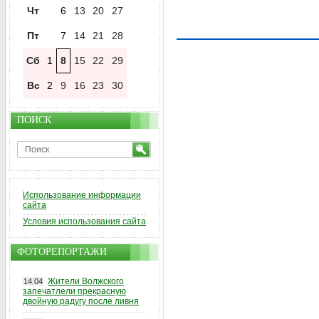
Чт
6
13
20
27
Пт
7
14
21
28
Сб
1
8
15
22
29
Вс
2
9
16
23
30
ПОИСК
Использование информации
сайта
Условия использования сайта
ФОТОРЕПОРТАЖИ
Жители Волжского
14.04
запечатлели прекрасную
двойную радугу после ливня