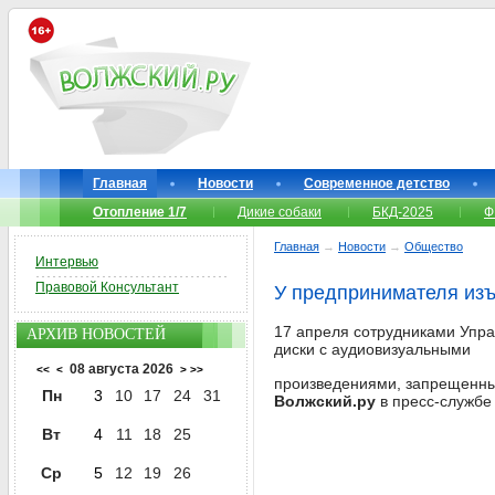
Главная
Новости
Современное детство
Отопление 1/7
Дикие собаки
БКД-2025
Ф
Главная
→
Новости
→
Общество
Интервью
Правовой Консультант
У предпринимателя изъ
17 апреля сотрудниками Упр
АРХИВ НОВОСТЕЙ
диски с аудиовизуальными
08 августа 2026
<<
<
>
>>
произведениями, запрещенны
Пн
3
10
17
24
31
Волжский.ру
в пресс-службе 
Вт
4
11
18
25
Ср
5
12
19
26