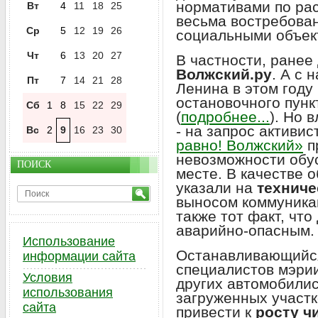
нормативами по рас
Вт
4
11
18
25
весьма востребова
Ср
5
12
19
26
социальными объек
Чт
6
13
20
27
В частности, ранее
Волжский.ру
. А с 
Пт
7
14
21
28
Ленина в этом году
остановочного пунк
Сб
1
8
15
22
29
(
подробнее...
). Но 
- на запрос активи
Вс
2
9
16
23
30
равно! Волжский»
п
невозможности обус
ПОИСК
месте. В качестве 
указали на
техниче
выносом коммуникац
также тот факт, что
аварийно-опасным.
Использование
Останавливающийся
информации сайта
специалистов мэри
Условия
других автомобилис
использования
загруженных участк
сайта
привести к
росту ч