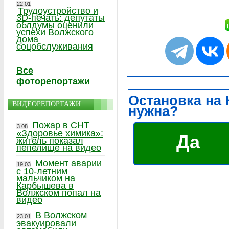
22.01
Трудоустройство и
3D-печать: депутаты
облдумы оценили
успехи Волжского
дома
соцобслуживания
Все
фоторепортажи
Остановка на
ВИДЕОРЕПОРТАЖИ
нужна?
Пожар в СНТ
3.08
«Здоровье химика»:
Да
житель показал
пепелище на видео
Момент аварии
19.03
с 10-летним
мальчиком на
Карбышева в
Волжском попал на
видео
В Волжском
23.01
эвакуировали