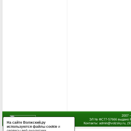
2007 
ЭЛ № ФС77-57666 выдано Р
На сайте Волжский.ру
Контакты: admin
@
volzsky.ru, (
используются файлы cookie
и
сервисы веб-аналитики