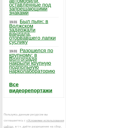
автомобили,
оставленные под
запрещающими
знаками
Был пьян: в
19.01
Волжском
задержали
вандала,
оторвавшего лапки
суслику
Разошелся по
19.01
крупному: в
Волгограде
накрыли крупную
подпольную
нарколабораторию
Все
видеорепортажи
Пользуясь данным ресурсом вы
соглашаетесь с
«Условиями использования
сайта»
, в т.ч. даёте разрешение на сбор,