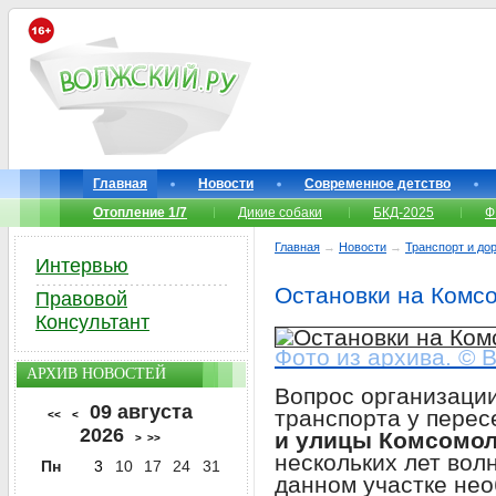
Главная
Новости
Современное детство
Отопление 1/7
Дикие собаки
БКД-2025
Ф
Главная
→
Новости
→
Транспорт и до
Интервью
Остановки на Комсо
Правовой
Консультант
Фото из архива. © 
АРХИВ НОВОСТЕЙ
Вопрос организаци
09 августа
транспорта у пере
<<
<
2026
и улицы Комсомо
>
>>
нескольких лет вол
Пн
3
10
17
24
31
данном участке нео