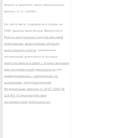
анализ и хранение своих персональных
данных, в т.ч. cookies.
На сайте могут содержаться ссылки на
СМИ, физлиц включённые Минюстом в
Реестр иностранных средств массовой
информации, выполняющих функции
иностранного агента
, упоминания
организаций деятельность которых
приостановлена в связи с осуществлением
ими экстремистской деятельности
или
ликвидированных / запрещённых по
основаниям, предусмотренным
Федеральным законом от 25.07.2002 №
114-ФЗ «О противодействии
экстремистской деятельности»
.