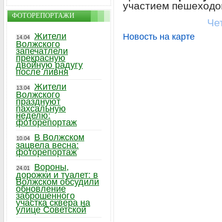
участием пешеходо
ФОТОРЕПОРТАЖИ
Че
Жители
Новость на карте
14.04
Волжского
запечатлели
прекрасную
двойную радугу
после ливня
Жители
13.04
Волжского
празднуют
пахсальную
неделю:
фоторепортаж
В Волжском
10.04
зацвела весна:
фоторепортаж
Вороны,
24.01
дорожки и туалет: в
Волжском обсудили
обновление
заброшенного
участка сквера на
улице Советской