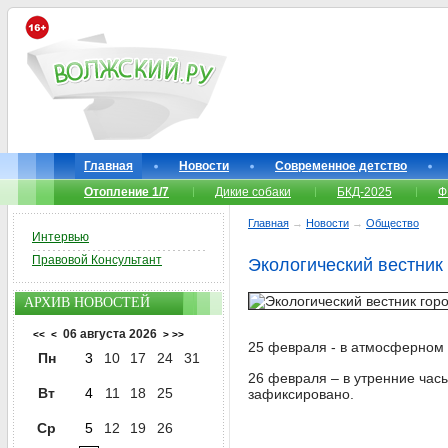
Главная
Новости
Современное детство
Отопление 1/7
Дикие собаки
БКД-2025
Ф
Главная
→
Новости
→
Общество
Интервью
Правовой Консультант
Экологический вестник 
АРХИВ НОВОСТЕЙ
06 августа 2026
<<
<
>
>>
25 февраля - в атмосферном
Пн
3
10
17
24
31
26 февраля – в утренние ча
Вт
4
11
18
25
зафиксировано.
Ср
5
12
19
26