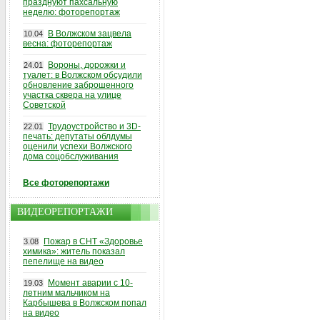
празднуют пахсальную
неделю: фоторепортаж
В Волжском зацвела
10.04
весна: фоторепортаж
Вороны, дорожки и
24.01
туалет: в Волжском обсудили
обновление заброшенного
участка сквера на улице
Советской
Трудоустройство и 3D-
22.01
печать: депутаты облдумы
оценили успехи Волжского
дома соцобслуживания
Все фоторепортажи
ВИДЕОРЕПОРТАЖИ
Пожар в СНТ «Здоровье
3.08
химика»: житель показал
пепелище на видео
Момент аварии с 10-
19.03
летним мальчиком на
Карбышева в Волжском попал
на видео