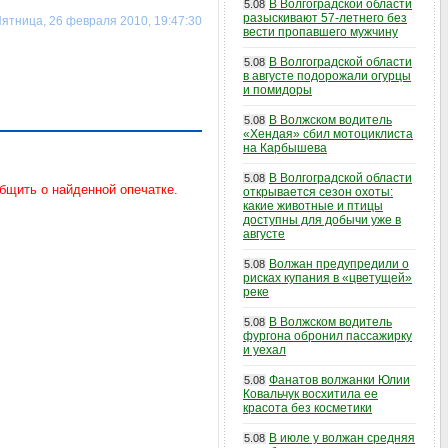
В Волгоградской области
5.08
разыскивают 57-летнего без
ятница, 26 февраля 2010, 19:47:30
вести пропавшего мужчину
В Волгоградской области
5.08
в августе подорожали огурцы
и помидоры
В Волжском водитель
5.08
«Хендая» сбил мотоциклиста
на Карбышева
В Волгоградской области
5.08
открывается сезон охоты:
какие животные и птицы
доступны для добычи уже в
августе
Волжан предупредили о
5.08
рисках купания в «цветущей»
реке
В Волжском водитель
5.08
фургона обронил пассажирку
и уехал
Фанатов волжанки Юлии
5.08
Ковальчук восхитила ее
красота без косметики
В июле у волжан средняя
5.08