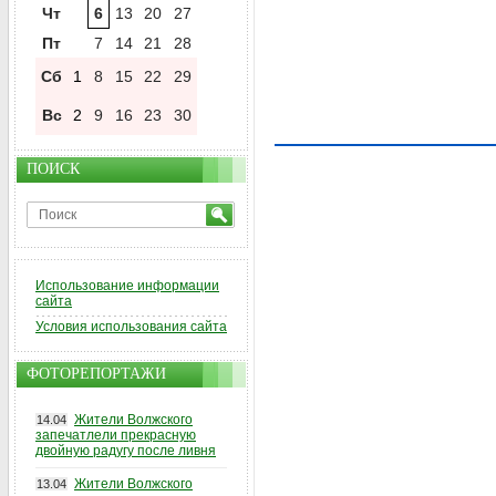
Чт
6
13
20
27
Пт
7
14
21
28
Сб
1
8
15
22
29
Вс
2
9
16
23
30
ПОИСК
Использование информации
сайта
Условия использования сайта
ФОТОРЕПОРТАЖИ
Жители Волжского
14.04
запечатлели прекрасную
двойную радугу после ливня
Жители Волжского
13.04