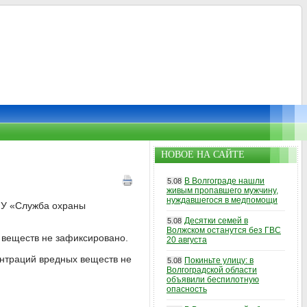
НОВОЕ НА САЙТЕ
В Волгограде нашли
5.08
живым пропавшего мужчину,
нуждавшегося в медпомощи
МУ «Служба охраны
Десятки семей в
5.08
Волжском останутся без ГВС
 веществ не зафиксировано.
20 августа
нтраций вредных веществ не
Покиньте улицу: в
5.08
Волгоградской области
объявили беспилотную
опасность