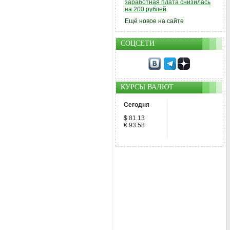
заработная плата снизилась
на 200 рублей
Ещё новое на сайте
СОЦСЕТИ
КУРСЫ ВАЛЮТ
Сегодня
$ 81.13
€ 93.58