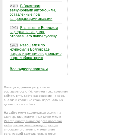
В Волжском
23.01
эвакуировали автомобили,
оставленные под
запрещающими знаками
Был пьян: в Волжском
19.01
задержали вандала,
оторвавшего лапки суслику
Разошелся по
19.01
крупному: в Волгограде
накрыли крупную подпольную
нарколабораторию
Все видеорепортажи
Пользуясь данным ресурсом вы
соглашаетесь с
«Условиями использования
сайта»
, в т.ч. даёте разрешение на сбор,
анализ и хранение своих персональных
данных, в т.ч. cookies.
На сайте могут содержаться ссылки на
СМИ, физлиц включённые Минюстом в
Реестр иностранных средств массовой
информации, выполняющих функции
иностранного агента
, упоминания
организаций деятельность которых