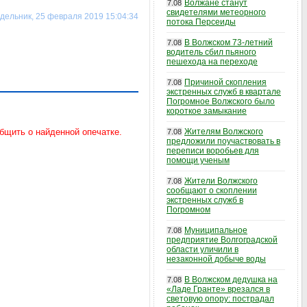
Волжане станут
7.08
свидетелями метеорного
дельник, 25 февраля 2019 15:04:34
потока Персеиды
В Волжском 73-летний
7.08
водитель сбил пьяного
пешехода на переходе
Причиной скопления
7.08
экстренных служб в квартале
Погромное Волжского было
короткое замыкание
Жителям Волжского
7.08
предложили поучаствовать в
переписи воробьев для
помощи ученым
Жители Волжского
7.08
сообщают о скоплении
экстренных служб в
Погромном
Муниципальное
7.08
предприятие Волгоградской
области уличили в
незаконной добыче воды
В Волжском дедушка на
7.08
«Ладе Гранте» врезался в
световую опору: пострадал