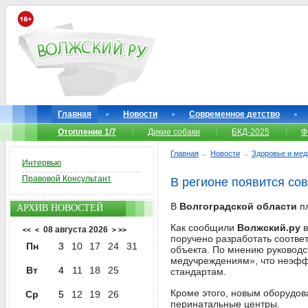
Главная
Новости
Современное детство
Отопление 1/7
Дикие собаки
БКД-2025
Ф
Главная
→
Новости
→
Здоровье и мед
Интервью
Правовой Консультант
В регионе появится со
В
Волгоградской области
пл
АРХИВ НОВОСТЕЙ
Как сообщили
Волжский.ру
в
08 августа 2026
<<
<
>
>>
поручено разработать соотве
Пн
3
10
17
24
31
объекта. По мнению руководс
медучреждениям», что неэфф
Вт
4
11
18
25
стандартам.
Кроме этого, новым оборудо
Ср
5
12
19
26
перинатальные центры.