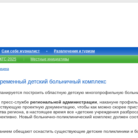
Сам себе журналист
Развлечения и туризм
КГС-2025
Местные инициативы
ицина
временный детский больничный комплекс
анируется построить областную детскую многопрофильную больни
 пресс-службе
региональной администрации
, накануне профил
тствующую проектную документацию, чтобы как можно скорее прист
тва региона, в настоящее время все «детские учреждения разбро
ективно. Новый больнично-поликлинический комплекс должен соот
ванием обещают оснастить существующие детские поликлиники и б