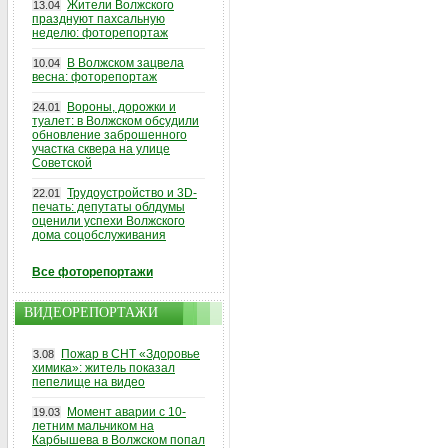
Жители Волжского
13.04
празднуют пахсальную
неделю: фоторепортаж
В Волжском зацвела
10.04
весна: фоторепортаж
Вороны, дорожки и
24.01
туалет: в Волжском обсудили
обновление заброшенного
участка сквера на улице
Советской
Трудоустройство и 3D-
22.01
печать: депутаты облдумы
оценили успехи Волжского
дома соцобслуживания
Все фоторепортажи
ВИДЕОРЕПОРТАЖИ
Пожар в СНТ «Здоровье
3.08
химика»: житель показал
пепелище на видео
Момент аварии с 10-
19.03
летним мальчиком на
Карбышева в Волжском попал