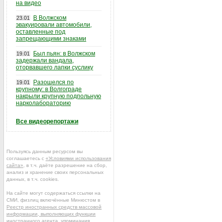
на видео
В Волжском
23.01
эвакуировали автомобили,
оставленные под
запрещающими знаками
Был пьян: в Волжском
19.01
задержали вандала,
оторвавшего лапки суслику
Разошелся по
19.01
крупному: в Волгограде
накрыли крупную подпольную
нарколабораторию
Все видеорепортажи
Пользуясь данным ресурсом вы
соглашаетесь с
«Условиями использования
сайта»
, в т.ч. даёте разрешение на сбор,
анализ и хранение своих персональных
данных, в т.ч. cookies.
На сайте могут содержаться ссылки на
СМИ, физлиц включённые Минюстом в
Реестр иностранных средств массовой
информации, выполняющих функции
иностранного агента
, упоминания