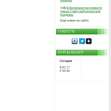
ребенок
В Волжском при ремонте
7.08
улицы Советской испортили
бордюры
Ещё новое на сайте
СОЦСЕТИ
КУРСЫ ВАЛЮТ
Сегодня
$ 82.17
€ 94.84