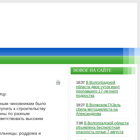
НОВОЕ НА САЙТЕ
В Волгоградской
18:37
области двое суток ищут
пропавшего 17-летнего
цу.
подростка
ьным чиновникам было
В Волжском ГАЗель
18:27
упить к строительству
сбила мотоциклиста на
саны по разным
Александрова
ветствовать высоким
В Волгоградской области
7.08
объявлена беспилотная
опасность ночью 7 августа
ольницы, роддома и