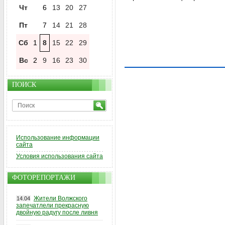
Чт
6
13
20
27
Пт
7
14
21
28
Сб
1
8
15
22
29
Вс
2
9
16
23
30
ПОИСК
Использование информации
сайта
Условия использования сайта
ФОТОРЕПОРТАЖИ
Жители Волжского
14.04
запечатлели прекрасную
двойную радугу после ливня