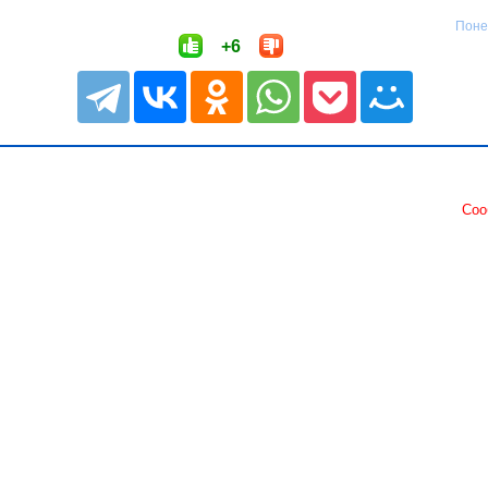
Поне
+6