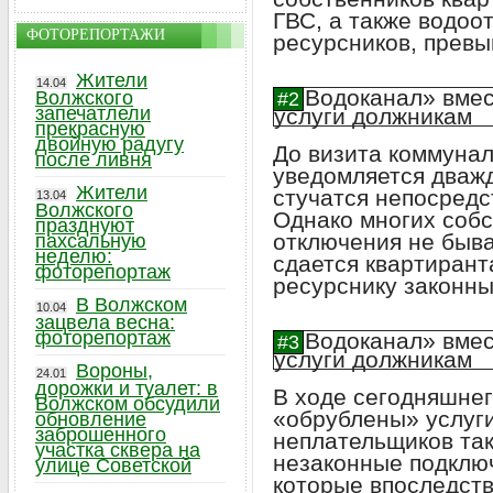
ГВС, а также водоо
ФОТОРЕПОРТАЖИ
ресурсников, превы
Жители
14.04
Волжского
запечатлели
прекрасную
двойную радугу
До визита коммуна
после ливня
уведомляется дважд
Жители
стучатся непосредс
13.04
Волжского
Однако многих собс
празднуют
отключения не быва
пахсальную
неделю:
сдается квартирант
фоторепортаж
ресурснику законны
В Волжском
10.04
зацвела весна:
фоторепортаж
Вороны,
24.01
дорожки и туалет: в
В ходе сегодняшне
Волжском обсудили
«обрублены» услуги
обновление
заброшенного
неплательщиков та
участка сквера на
незаконные подключ
улице Советской
которые впоследст