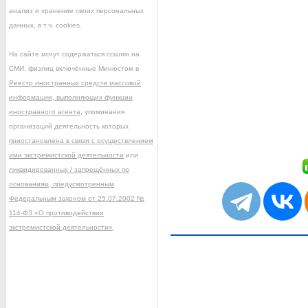
анализ и хранение своих персональных
данных, в т.ч. cookies.
На сайте могут содержаться ссылки на
СМИ, физлиц включённые Минюстом в
Реестр иностранных средств массовой
информации, выполняющих функции
иностранного агента
, упоминания
организаций деятельность которых
приостановлена в связи с осуществлением
ими экстремистской деятельности
или
ликвидированных / запрещённых по
основаниям, предусмотренным
Федеральным законом от 25.07.2002 №
114-ФЗ «О противодействии
экстремистской деятельности»
.