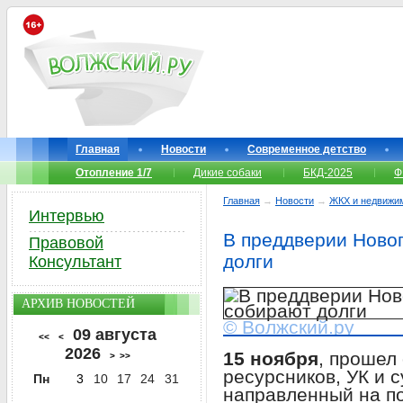
Главная
Новости
Современное детство
Отопление 1/7
Дикие собаки
БКД-2025
Ф
Главная
→
Новости
→
ЖКХ и недвижи
Интервью
В преддверии Ново
Правовой
долги
Консультант
АРХИВ НОВОСТЕЙ
© Волжский.ру
09 августа
<<
<
2026
15 ноября
, прошел
>
>>
ресурсников, УК и 
Пн
3
10
17
24
31
направленный на п