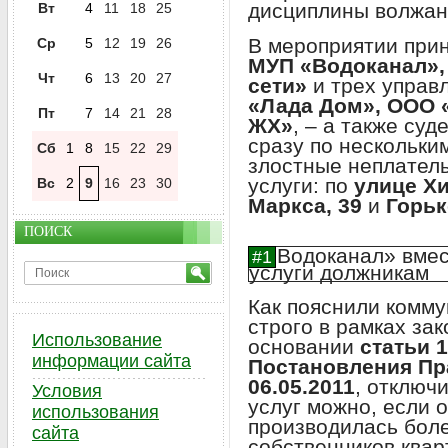
дисциплины волжан
Вт
4
11
18
25
В мероприятии прин
Ср
5
12
19
26
МУП «Водоканал»,
Чт
6
13
20
27
сети»
и трех упра
«Лада Дом», ООО 
Пт
7
14
21
28
ЖХ»
, – а также су
сразу по нескольки
Сб
1
8
15
22
29
злостные неплател
услуги: по
улице Хи
Вс
2
9
16
23
30
Маркса, 39
и
Горьк
ПОИСК
Как пояснили комму
строго в рамках зак
Использование
основании
статьи 
информации сайта
Постановления Пр
06.05.2011
, отключ
Условия
услуг можно, если о
использования
производилась бол
сайта
собственников квар