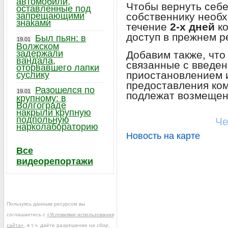
автомобили,
Чтобы вернуть себе
оставленные под
запрещающими
собственнику необх
знаками
течение
2-х дней
ко
доступ в прежнем р
Был пьян: в
19.01
Волжском
задержали
Добавим также, что
вандала,
связанные с введен
оторвавшего лапки
приостановлением 
суслику
предоставления ко
Разошелся по
19.01
подлежат возмещени
крупному: в
Волгограде
накрыли крупную
подпольную
Че
нарколабораторию
Новость на карте
Все
видеорепортажи
Пользуясь данным ресурсом вы
соглашаетесь с
«Условиями использования
сайта»
, в т.ч. даёте разрешение на сбор,