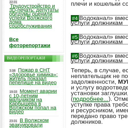
22.01
плечи и кошельки с
Трудоустройство и
3D-печать: депутаты
облдумы оценили
успехи Волжского
дома
соцобслуживания
Все
фоторепортажи
ВИДЕОРЕПОРТАЖИ
Теперь, в случае, е
Пожар в СНТ
3.08
«Здоровье химика»:
неплательщик не по
житель показал
задолженности,
МУ
пепелище на видео
и услугу водоотвед
Момент аварии
установки заглушки,
19.03
с 10-летним
(
подробнее...
). Отм
мальчиком на
Карбышева в
уступке права треб
Волжском попал на
и ресурсником, им
видео
передано право тр
В Волжском
должников.
23.01
эвакуировали