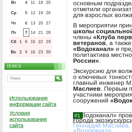
основным подразде
Вт
4
11
18
25
отметили организат
Ср
5
12
19
26
для взрослых волжа
Чт
6
13
20
27
В мероприятии прин
школы социальной
Пт
7
14
21
28
члены
«Клуба пер
Сб
1
8
15
22
29
ветеранов
, а такж
«Водоканал»
и пре
Вс
2
9
16
23
30
политактива местн
России»
.
ПОИСК
Экскурсию для вол
о ключевых тонкост
главный инженер 
Маслиев
. Первым 
участники мероприя
Использование
сооружений
«Водо
информации сайта
Условия
использования
Геннадий Маслиев,
сайта
«Водоканал»