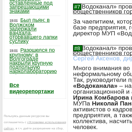
оставленные под
запрещающими
знаками
Был пьян: в
За чаепитием, кото
19.01
Волжском
базе предприятия, 
задержали
директор МУП «Вод
вандала,
оторвавшего лапки
суслику
Разошелся по
19.01
крупному: в
Сергей Аксенов, д
Волгограде
накрыли крупную
подпольную
Много внимания во 
нарколабораторию
неформальному об
Так, руководители 
Все
«Водоканала»
– на
организационной и
видеорепортажи
Ирина Комбарова
МУПа
Николай Пан
активистов о кадро
предприятия, а та
Пользуясь данным ресурсом вы
коллектива, насчи
соглашаетесь с
«Условиями использования
человек.
сайта»
, в т.ч. даёте разрешение на сбор,