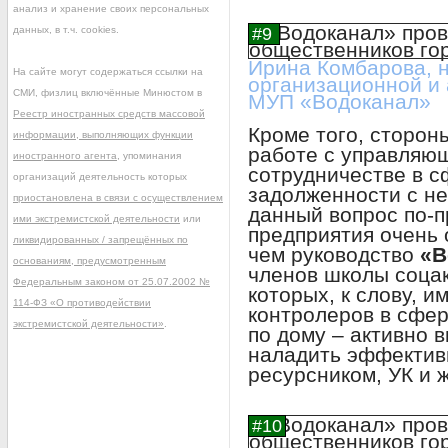
анализ и хранение своих персональных
данных, в т.ч. cookies.
Ирина Комбарова, н
На сайте могут содержаться ссылки на
организационной и
СМИ, физлиц включённые Минюстом в
МУП «Водоканал»
Реестр иностранных средств массовой
Кроме того, сторон
информации, выполняющих функции
работе с управляю
иностранного агента
, упоминания
сотрудничестве в с
организаций деятельность которых
задолженности с н
приостановлена в связи с осуществлением
данный вопрос по-п
ими экстремистской деятельности
или
предприятия очень 
ликвидированных / запрещённых по
чем руководство
«В
основаниям, предусмотренным
членов школы соцак
Федеральным законом от 25.07.2002 №
которых, к слову, 
114-ФЗ «О противодействии
контролеров в сфе
экстремистской деятельности»
.
по дому – активно 
наладить эффектив
ресурсником, УК и 