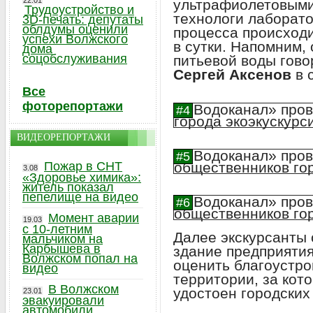
22.01
ультрафиолетовыми
Трудоустройство и
технологи лаборато
3D-печать: депутаты
облдумы оценили
процесса происход
успехи Волжского
в сутки. Напомним,
дома
соцобслуживания
питьевой воды гово
Сергей Аксенов
в 
Все
фоторепортажи
ВИДЕОРЕПОРТАЖИ
Пожар в СНТ
3.08
«Здоровье химика»:
житель показал
пепелище на видео
Момент аварии
19.03
с 10-летним
Далее экскурсанты 
мальчиком на
Карбышева в
здание предприятия,
Волжском попал на
оценить благоустр
видео
территории, за кот
В Волжском
удостоен городских
23.01
эвакуировали
автомобили,