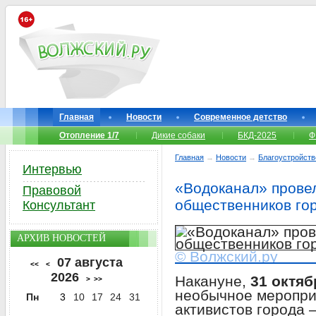
Главная
Новости
Современное детство
Отопление 1/7
Дикие собаки
БКД-2025
Ф
Главная
→
Новости
→
Благоустройств
Интервью
«Водоканал» провел
Правовой
общественников го
Консультант
АРХИВ НОВОСТЕЙ
© Волжский.ру
07 августа
<<
<
2026
Накануне,
31 октяб
>
>>
необычное меропри
Пн
3
10
17
24
31
активистов города 