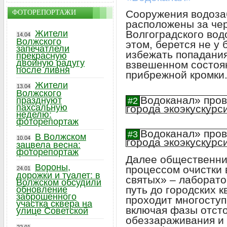
Сооружения водоза
ФОТОРЕПОРТАЖИ
расположены за чер
Жители
Волгоградского вод
14.04
Волжского
этом, берется не у 
запечатлели
избежать попадания
прекрасную
двойную радугу
взвешенном состоян
после ливня
прибрежной кромки
Жители
13.04
Волжского
празднуют
пахсальную
неделю:
фоторепортаж
В Волжском
10.04
зацвела весна:
фоторепортаж
Далее общественни
Вороны,
процессом очистки 
24.01
дорожки и туалет: в
святых» – лаборато
Волжском обсудили
путь до городских 
обновление
заброшенного
проходит многоступ
участка сквера на
включая фазы отсто
улице Советской
обеззараживания и