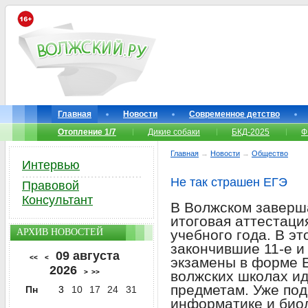
Главная
Новости
Современное детство
Отопление 1/7
Дикие собаки
БКД-2025
Ф
Главная
→
Новости
→
Общество
Интервью
Не так страшен ЕГЭ
Правовой
Консультант
В Волжском заверш
итоговая аттестаци
АРХИВ НОВОСТЕЙ
учебного года. В эт
закончившие 11-е и
09 августа
<<
<
экзамены в форме Е
2026
>
>>
волжских школах и
предметам. Уже под
Пн
3
10
17
24
31
информатике и био