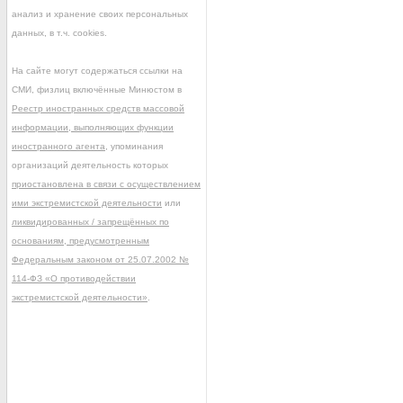
анализ и хранение своих персональных
данных, в т.ч. cookies.
На сайте могут содержаться ссылки на
СМИ, физлиц включённые Минюстом в
Реестр иностранных средств массовой
информации, выполняющих функции
иностранного агента
, упоминания
организаций деятельность которых
приостановлена в связи с осуществлением
ими экстремистской деятельности
или
ликвидированных / запрещённых по
основаниям, предусмотренным
Федеральным законом от 25.07.2002 №
114-ФЗ «О противодействии
экстремистской деятельности»
.