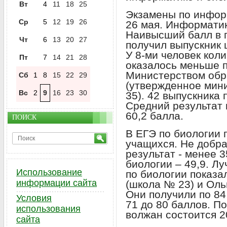
Вт
4
11
18
25
Экзамены по инфор
Ср
5
12
19
26
26 мая. Информатик
Наивысший балл в г
Чт
6
13
20
27
получил выпускник 
У 8-ми человек кол
Пт
7
14
21
28
оказалось меньше п
Министерством обр
Сб
1
8
15
22
29
(утвержденное мин
Вс
2
9
16
23
30
35). 42 выпускника 
Средний результат 
60,2 балла.
ПОИСК
В ЕГЭ по биологии 
учащихся. Не добра
результат - менее 
биологии – 49,9. Л
Использование
по биологии показа
информации сайта
(школа № 23) и Оль
Они получили по 84
Условия
71 до 80 баллов. П
использования
волжан состоится 2
сайта