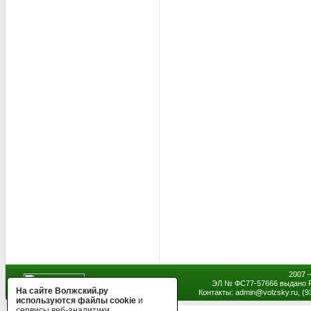
2007 
ЭЛ № ФС77-57666 выдано Р
На сайте Волжский.ру
Контакты: admin
@
volzsky.ru, (
используются файлы cookie
и
сервисы веб-аналитики