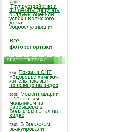
22.01
Трудоустройство и
3D-печать: депутаты
облдумы оценили
успехи Волжского
дома
соцобслуживания
Все
фоторепортажи
ВИДЕОРЕПОРТАЖИ
Пожар в СНТ
3.08
«Здоровье химика»:
житель показал
пепелище на видео
Момент аварии
19.03
с 10-летним
мальчиком на
Карбышева в
Волжском попал на
видео
В Волжском
23.01
эвакуировали