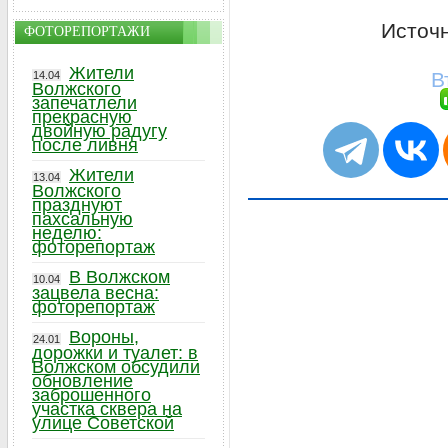
Источн
ФОТОРЕПОРТАЖИ
Жители
В
14.04
Волжского
запечатлели
прекрасную
двойную радугу
после ливня
Жители
13.04
Волжского
празднуют
пахсальную
неделю:
фоторепортаж
В Волжском
10.04
зацвела весна:
фоторепортаж
Вороны,
24.01
дорожки и туалет: в
Волжском обсудили
обновление
заброшенного
участка сквера на
улице Советской