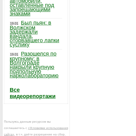
автомобили,
оставленные под
запрещающими
знаками
Был пьян: в
19.01
Волжском
задержали
вандала,
оторвавшего лапки
суслику
Разошелся по
19.01
крупному: в
Волгограде
накрыли крупную
подпольную
нарколабораторию
Все
видеорепортажи
Пользуясь данным ресурсом вы
соглашаетесь с
«Условиями использования
сайта»
, в т.ч. даёте разрешение на сбор,