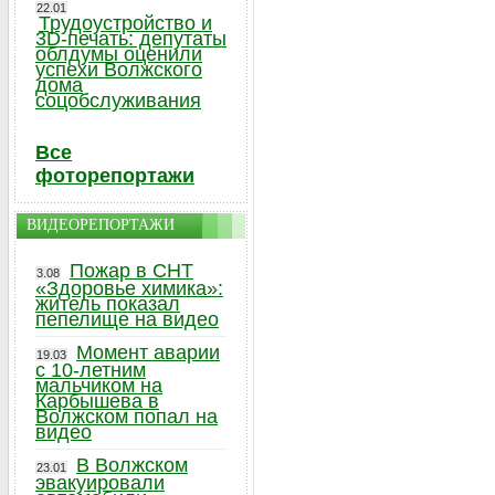
22.01
Трудоустройство и
3D-печать: депутаты
облдумы оценили
успехи Волжского
дома
соцобслуживания
Все
фоторепортажи
ВИДЕОРЕПОРТАЖИ
Пожар в СНТ
3.08
«Здоровье химика»:
житель показал
пепелище на видео
Момент аварии
19.03
с 10-летним
мальчиком на
Карбышева в
Волжском попал на
видео
В Волжском
23.01
эвакуировали