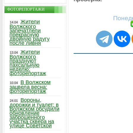
ФОТОРЕПОРТАЖИ
Понеде
Жители
14.04
Волжского
запечатлели
прекрасную
двойную радугу
после ливня
Жители
13.04
Волжского
празднуют
пахсальную
неделю:
фоторепортаж
В Волжском
10.04
зацвела весна:
фоторепортаж
Вороны,
24.01
дорожки и туалет: в
Волжском обсудили
обновление
заброшенного
участка сквера на
улице Советской