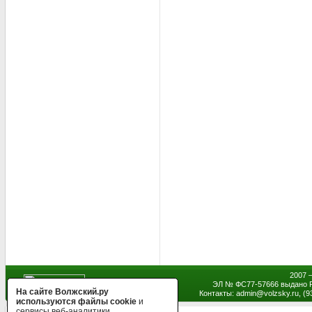
2007 
ЭЛ № ФС77-57666 выдано Р
На сайте Волжский.ру
Контакты: admin
@
volzsky.ru, (
используются файлы cookie
и
сервисы веб-аналитики