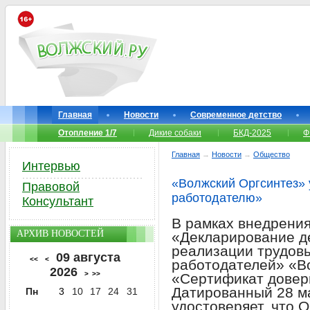
Главная
Новости
Современное детство
Отопление 1/7
Дикие собаки
БКД-2025
Ф
Главная
→
Новости
→
Общество
Интервью
«Волжский Оргсинтез»
Правовой
работодателю»
Консультант
В рамках внедрения
АРХИВ НОВОСТЕЙ
«Декларирование д
реализации трудовы
09 августа
<<
<
работодателей» «В
2026
>
>>
«Сертификат довер
Датированный 28 м
Пн
3
10
17
24
31
удостоверяет, что 