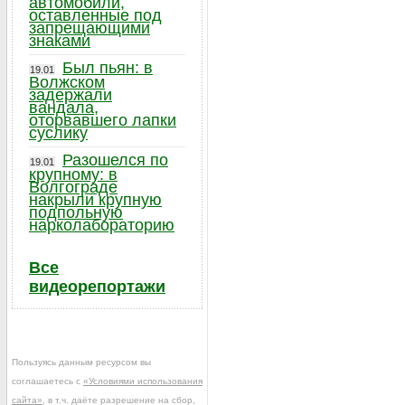
автомобили,
оставленные под
запрещающими
знаками
Был пьян: в
19.01
Волжском
задержали
вандала,
оторвавшего лапки
суслику
Разошелся по
19.01
крупному: в
Волгограде
накрыли крупную
подпольную
нарколабораторию
Все
видеорепортажи
Пользуясь данным ресурсом вы
соглашаетесь с
«Условиями использования
сайта»
, в т.ч. даёте разрешение на сбор,