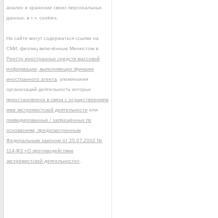
анализ и хранение своих персональных
данных, в т.ч. cookies.
На сайте могут содержаться ссылки на
СМИ, физлиц включённые Минюстом в
Реестр иностранных средств массовой
информации, выполняющих функции
иностранного агента
, упоминания
организаций деятельность которых
приостановлена в связи с осуществлением
ими экстремистской деятельности
или
ликвидированных / запрещённых по
основаниям, предусмотренным
Федеральным законом от 25.07.2002 №
114-ФЗ «О противодействии
экстремистской деятельности»
.