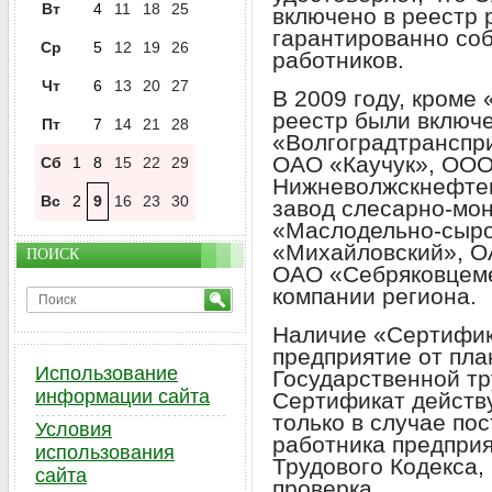
Вт
4
11
18
25
включено в реестр 
гарантированно со
Ср
5
12
19
26
работников.
Чт
6
13
20
27
В 2009 году, кроме
реестр были включе
Пт
7
14
21
28
«Волгоградтранспр
ОАО «Каучук», ОО
Сб
1
8
15
22
29
Нижневолжскнефте
Вс
2
9
16
23
30
завод слесарно-мо
«Маслодельно-сыро
«Михайловский», О
ПОИСК
ОАО «Себряковцеме
компании региона.
Наличие «Сертифик
предприятие от пла
Использование
Государственной тр
информации сайта
Сертификат действу
только в случае по
Условия
работника предпри
использования
Трудового Кодекса,
сайта
проверка.