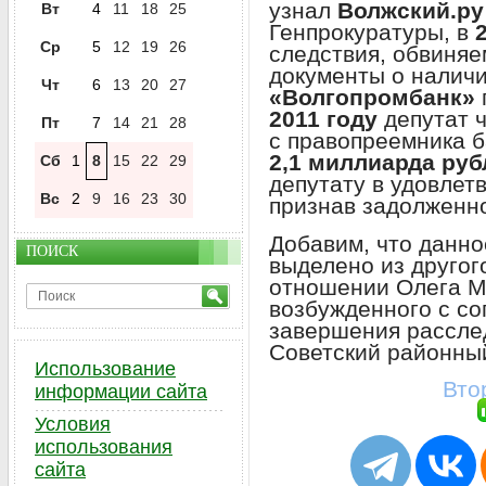
узнал
Волжский.ру
Вт
4
11
18
25
Генпрокуратуры, в
Ср
5
12
19
26
следствия, обвиня
документы о налич
Чт
6
13
20
27
«Волгопромбанк»
2011 году
депутат ч
Пт
7
14
21
28
с правопреемника 
2,1 миллиарда руб
Сб
1
8
15
22
29
депутату в удовлет
Вс
2
9
16
23
30
признав задолженн
Добавим, что данно
ПОИСК
выделено из другог
отношении Олега М
возбужденного с со
завершения рассле
Советский районный
Использование
Вто
информации сайта
Условия
использования
сайта