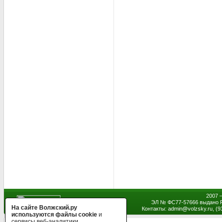
2007 
ЭЛ № ФС77-57666 выдано Р
На сайте Волжский.ру
Контакты: admin
@
volzsky.ru, (
используются файлы cookie
и
сервисы веб-аналитики