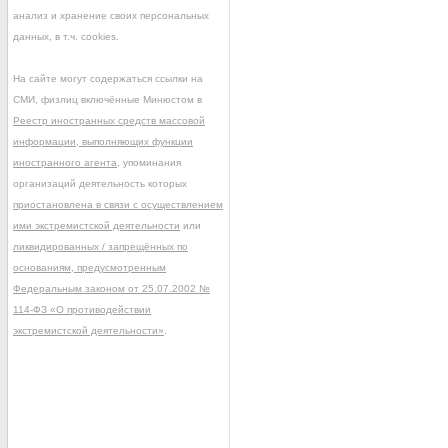
анализ и хранение своих персональных
данных, в т.ч. cookies.
На сайте могут содержаться ссылки на
СМИ, физлиц включённые Минюстом в
Реестр иностранных средств массовой
информации, выполняющих функции
иностранного агента
, упоминания
организаций деятельность которых
приостановлена в связи с осуществлением
ими экстремистской деятельности
или
ликвидированных / запрещённых по
основаниям, предусмотренным
Федеральным законом от 25.07.2002 №
114-ФЗ «О противодействии
экстремистской деятельности»
.