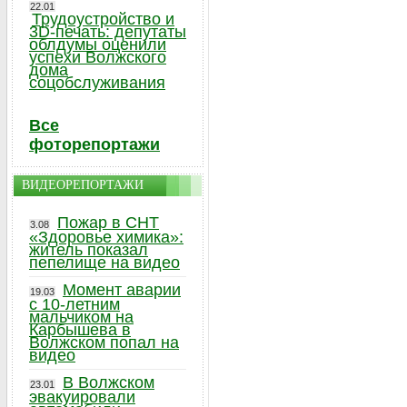
22.01
Трудоустройство и
3D-печать: депутаты
облдумы оценили
успехи Волжского
дома
соцобслуживания
Все
фоторепортажи
ВИДЕОРЕПОРТАЖИ
Пожар в СНТ
3.08
«Здоровье химика»:
житель показал
пепелище на видео
Момент аварии
19.03
с 10-летним
мальчиком на
Карбышева в
Волжском попал на
видео
В Волжском
23.01
эвакуировали