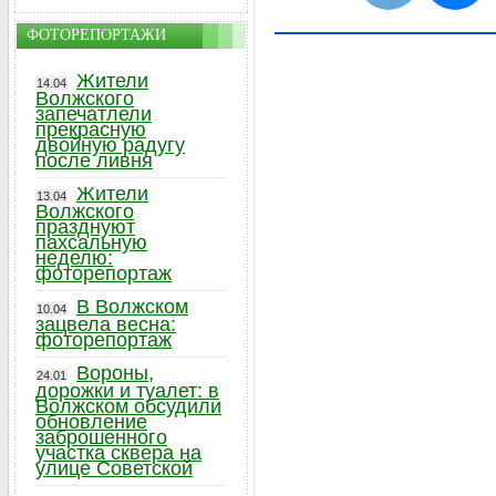
ФОТОРЕПОРТАЖИ
Жители
14.04
Волжского
запечатлели
прекрасную
двойную радугу
после ливня
Жители
13.04
Волжского
празднуют
пахсальную
неделю:
фоторепортаж
В Волжском
10.04
зацвела весна:
фоторепортаж
Вороны,
24.01
дорожки и туалет: в
Волжском обсудили
обновление
заброшенного
участка сквера на
улице Советской