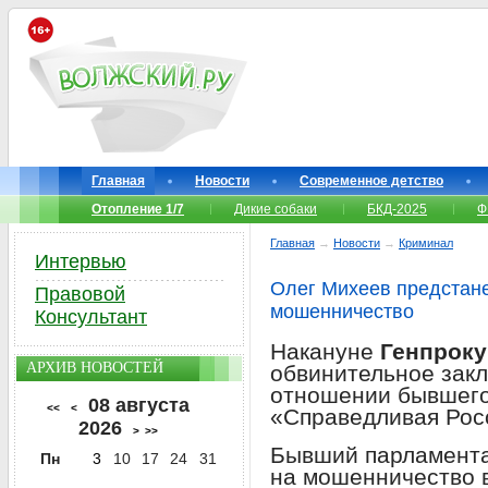
Главная
Новости
Современное детство
Отопление 1/7
Дикие собаки
БКД-2025
Ф
Главная
→
Новости
→
Криминал
Интервью
Олег Михеев предстане
Правовой
мошенничество
Консультант
Накануне
Генпроку
АРХИВ НОВОСТЕЙ
обвинительное закл
отношении бывшего
08 августа
<<
<
«Справедливая Ро
2026
>
>>
Бывший парламента
Пн
3
10
17
24
31
на мошенничество в