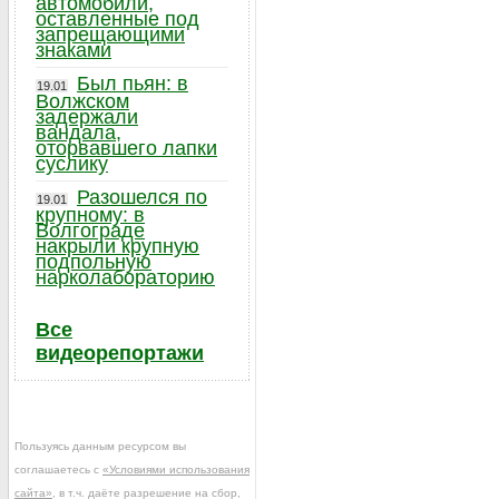
автомобили,
оставленные под
запрещающими
знаками
Был пьян: в
19.01
Волжском
задержали
вандала,
оторвавшего лапки
суслику
Разошелся по
19.01
крупному: в
Волгограде
накрыли крупную
подпольную
нарколабораторию
Все
видеорепортажи
Пользуясь данным ресурсом вы
соглашаетесь с
«Условиями использования
сайта»
, в т.ч. даёте разрешение на сбор,