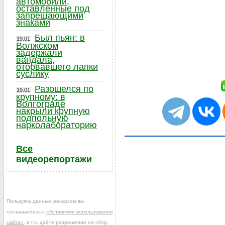
автомобили,
оставленные под
запрещающими
знаками
Был пьян: в
19.01
Волжском
задержали
вандала,
оторвавшего лапки
суслику
Разошелся по
19.01
крупному: в
Волгограде
накрыли крупную
подпольную
нарколабораторию
Все
видеорепортажи
Пользуясь данным ресурсом вы
соглашаетесь с
«Условиями использования
сайта»
, в т.ч. даёте разрешение на сбор,