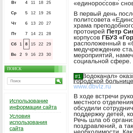
«единороссов» сно
Вт
4
11
18
25
В первый день посл
Ср
5
12
19
26
политсовета «Едино
Чт
6
13
20
27
храма преподобног
протоирей
Петр Си
Пт
7
14
21
28
корпусов
ГБУЗ «Го
расположенный в «б
Сб
1
8
15
22
29
медучреждение ста
мероприятий, наме
Вс
2
9
16
23
30
социальной сфере.
ПОИСК
www.dbvlz.ru
В ходе встречи рук
Использование
местного отделени
информации сайта
обсудили сотрудни
поддержку детей, к
Условия
Речь шла об органи
использования
поздравлений, а та
сайта
необходимости. Ка