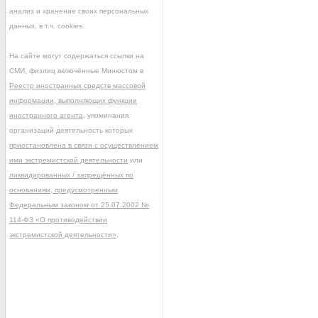
анализ и хранение своих персональных
данных, в т.ч. cookies.
На сайте могут содержаться ссылки на
СМИ, физлиц включённые Минюстом в
Реестр иностранных средств массовой
информации, выполняющих функции
иностранного агента
, упоминания
организаций деятельность которых
приостановлена в связи с осуществлением
ими экстремистской деятельности
или
ликвидированных / запрещённых по
основаниям, предусмотренным
Федеральным законом от 25.07.2002 №
114-ФЗ «О противодействии
экстремистской деятельности»
.