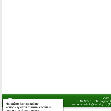
2007 
ЭЛ № ФС77-57666 выдано Р
На сайте Волжский.ру
Контакты: admin
@
volzsky.ru, (
используются файлы cookie
и
сервисы веб-аналитики