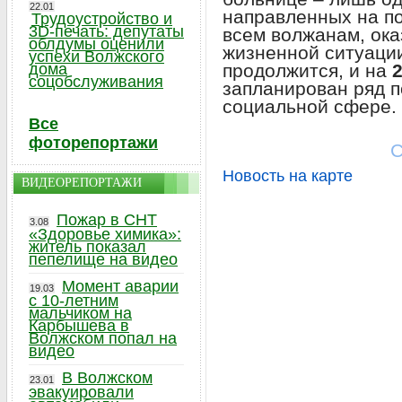
22.01
направленных на п
Трудоустройство и
3D-печать: депутаты
всем волжанам, ока
облдумы оценили
жизненной ситуации
успехи Волжского
дома
продолжится, и на
соцобслуживания
запланирован ряд 
социальной сфере.
Все
фоторепортажи
С
Новость на карте
ВИДЕОРЕПОРТАЖИ
Пожар в СНТ
3.08
«Здоровье химика»:
житель показал
пепелище на видео
Момент аварии
19.03
с 10-летним
мальчиком на
Карбышева в
Волжском попал на
видео
В Волжском
23.01
эвакуировали