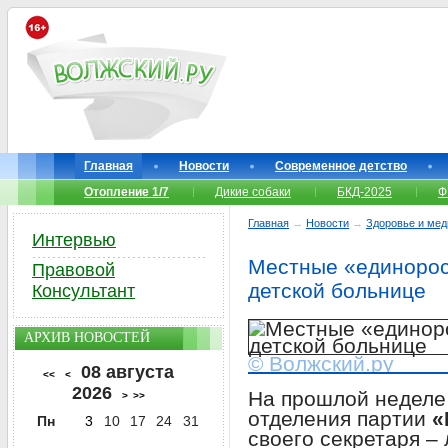
Главная
Новости
Современное детство
Отопление 1/7
Дикие собаки
БКД-2025
Ф
Главная
→
Новости
→
Здоровье и мед
Интервью
Местные «единорос
Правовой
детской больнице
Консультант
АРХИВ НОВОСТЕЙ
© Волжский.ру
08 августа
<<
<
2026
На прошлой неделе
>
>>
отделения партии
«
Пн
3
10
17
24
31
своего секретаря –