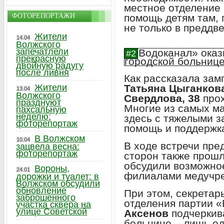
местное отделение 
ФОТОРЕПОРТАЖИ
помощь детям там, 
не только в преддв
Жители
14.04
Волжского
запечатлели
прекрасную
двойную радугу
после ливня
Как рассказала зам
Жители
Татьяна Цыганков
13.04
Волжского
Свердлова, 38
прох
празднуют
Многие из самых ма
пахсальную
неделю:
здесь с тяжелыми з
фоторепортаж
помощь и поддержка
В Волжском
10.04
В ходе встречи пре
зацвела весна:
фоторепортаж
сторон также прошл
обсудили возможное
Вороны,
24.01
филиалами медучр
дорожки и туалет: в
Волжском обсудили
обновление
При этом, секретар
заброшенного
отделения партии 
участка сквера на
улице Советской
Аксенов
подчеркива
больнице – лишь од