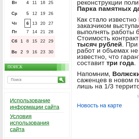
реконструкции поли
Вт
4
11
18
25
Парка памятных д
Ср
5
12
19
26
Как стало известно
Чт
6
13
20
27
заказчиком выступ
выполнять работы 
Пт
7
14
21
28
Стоимость контракт
Сб
1
8
15
22
29
тысяч рублей
. При
работ и объемах не
Вс
2
9
16
23
30
известно, что гара
составит
три года
.
ПОИСК
Напомним,
Волжски
саженцев в новом 
лишь на 1/3 террит
Использование
Новость на карте
информации сайта
Условия
использования
сайта