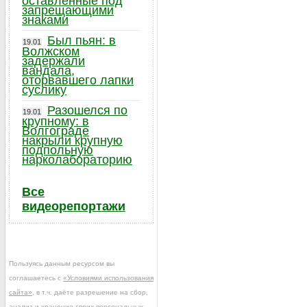
оставленные под
запрещающими
знаками
Был пьян: в
19.01
Волжском
задержали
вандала,
оторвавшего лапки
суслику
Разошелся по
19.01
крупному: в
Волгограде
накрыли крупную
подпольную
нарколабораторию
Все
видеорепортажи
Пользуясь данным ресурсом вы
соглашаетесь с
«Условиями использования
сайта»
, в т.ч. даёте разрешение на сбор,
анализ и хранение своих персональных