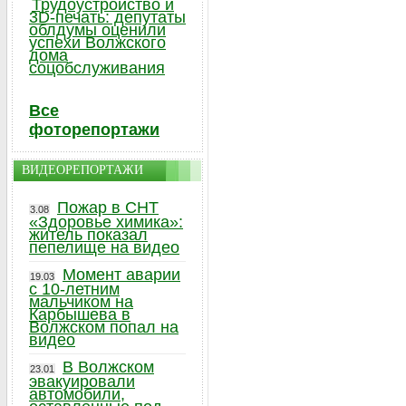
Трудоустройство и
3D-печать: депутаты
облдумы оценили
успехи Волжского
дома
соцобслуживания
Все
фоторепортажи
ВИДЕОРЕПОРТАЖИ
Пожар в СНТ
3.08
«Здоровье химика»:
житель показал
пепелище на видео
Момент аварии
19.03
с 10-летним
мальчиком на
Карбышева в
Волжском попал на
видео
В Волжском
23.01
эвакуировали
автомобили,