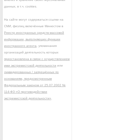
данных, в т.ч. cookies.
На сайте могут содержаться ссылки на
СМИ, физлиц включённые Минюстом в
Реестр иностранных средств массовой
информации, выполняющих функции
иностранного агента
, упоминания
организаций деятельность которых
приостановлена в связи с осуществлением
ими экстремистской деятельности
или
ликвидированных / запрещённых по
основаниям, предусмотренным
Федеральным законом от 25.07.2002 №
114-ФЗ «О противодействии
экстремистской деятельности»
.