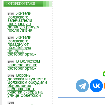
ФОТОРЕПОРТАЖИ
Жители
14.04
Волжского
запечатлели
прекрасную
двойную радугу
после ливня
Жители
13.04
Волжского
празднуют
пахсальную
неделю:
фоторепортаж
В Волжском
10.04
зацвела весна:
фоторепортаж
Вороны,
24.01
дорожки и туалет: в
Волжском обсудили
обновление
заброшенного
участка сквера на
улице Советской
22.01