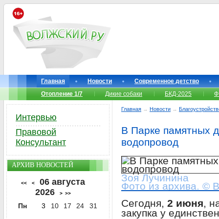
Главная
Новости
Современное детство
Отопление 1/7
Дикие собаки
БКД-2025
Ф
Главная
→
Новости
→
Благоустройств
Интервью
В Парке памятных 
Правовой
водопровод
Консультант
АРХИВ НОВОСТЕЙ
Зоя Лучинина
06 августа
<<
<
Фото из архива. © 
2026
>
>>
Сегодня,
2 июня
, н
Пн
3
10
17
24
31
закупка у единстве