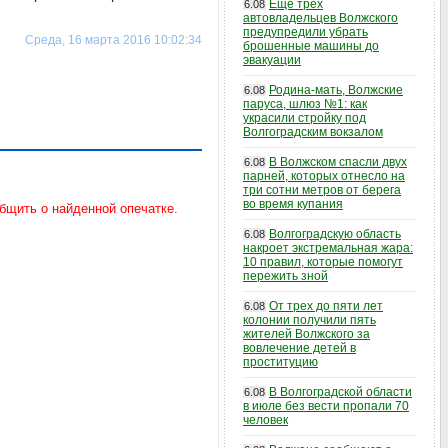
Еще трех
6.08
автовладельцев Волжского
предупредили убрать
Среда, 16 марта 2016 10:02:34
брошенные машины до
эвакуации
Родина-мать, Волжские
6.08
паруса, шлюз №1: как
украсили стройку под
Волгоградским вокзалом
В Волжском спасли двух
6.08
парней, которых отнесло на
три сотни метров от берега
во время купания
Волгоградскую область
6.08
накроет экстремальная жара:
10 правил, которые помогут
пережить зной
От трех до пяти лет
6.08
колонии получили пять
жителей Волжского за
вовлечение детей в
проституцию
В Волгоградской области
6.08
в июле без вести пропали 70
человек