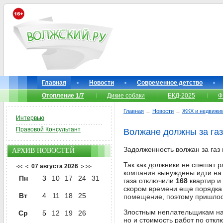
Главная
Новости
Современное детство
Отопление 1/7
Дикие собаки
БКД-2025
Ф
Главная
→
Новости
→
ЖКХ и недвижи
Интервью
Правовой Консультант
Волжане должны за газ
Задолженность волжан за газ
АРХИВ НОВОСТЕЙ
Так как должники не спешат 
07 августа 2026
<<
<
>
>>
компания вынуждены идти на 
Пн
3
10
17
24
31
газа отключили
168
квартир и
скором времени еще порядк
Вт
4
11
18
25
помещение, поэтому пришлос
Злостным неплательщикам нап
Ср
5
12
19
26
но и стоимость работ по отк