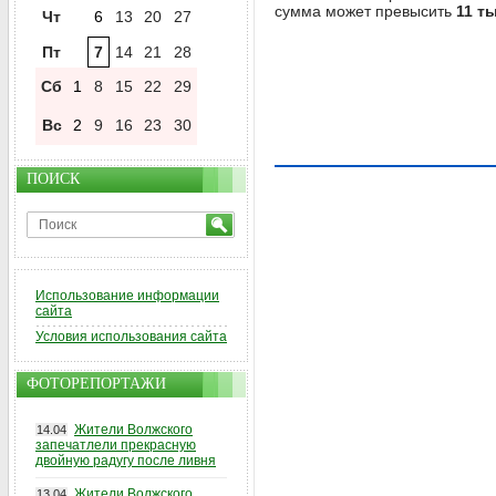
сумма может превысить
11 т
Чт
6
13
20
27
Пт
7
14
21
28
Сб
1
8
15
22
29
Вс
2
9
16
23
30
ПОИСК
Использование информации
сайта
Условия использования сайта
ФОТОРЕПОРТАЖИ
Жители Волжского
14.04
запечатлели прекрасную
двойную радугу после ливня
Жители Волжского
13.04