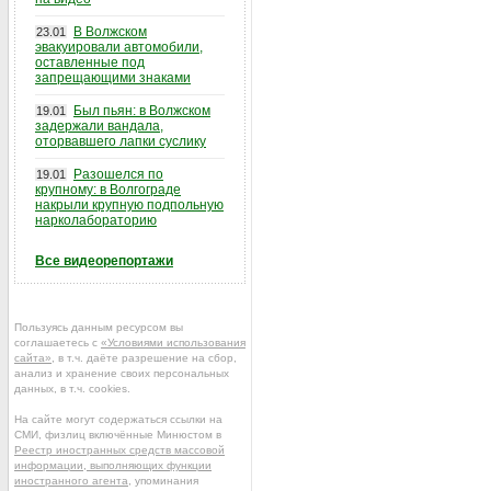
В Волжском
23.01
эвакуировали автомобили,
оставленные под
запрещающими знаками
Был пьян: в Волжском
19.01
задержали вандала,
оторвавшего лапки суслику
Разошелся по
19.01
крупному: в Волгограде
накрыли крупную подпольную
нарколабораторию
Все видеорепортажи
Пользуясь данным ресурсом вы
соглашаетесь с
«Условиями использования
сайта»
, в т.ч. даёте разрешение на сбор,
анализ и хранение своих персональных
данных, в т.ч. cookies.
На сайте могут содержаться ссылки на
СМИ, физлиц включённые Минюстом в
Реестр иностранных средств массовой
информации, выполняющих функции
иностранного агента
, упоминания