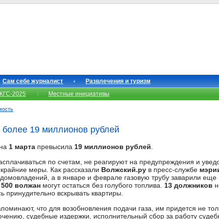
Сам себе журналист
Развлечения и туризм
КГС-2025
Местные инициативы
мость
 более 19 миллионов рублей
 на
1 марта
превысила
19 миллионов рублей
.
расплачиваться по счетам, не реагируют на предупреждения и ув
крайние меры. Как рассказали
Волжский.ру
в пресс-службе
мэри
 домовладений, а в январе и феврале газовую трубу заварили еще
а
500 волжан
могут остаться без голубого топлива.
13 должников
н
ь принудительно вскрывать квартиры.
оминают, что для возобновления подачи газа, им придется не тол
лючению, судебные издержки, исполнительный сбор за работу судеб