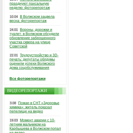
празднуют пахсальную
неделю: фоторепортаж
В Волжском зацвела
10.04
весна: фоторепортаж
Вороны, дорожки и
24.01
туалет: в Волжском обсудили
обновление заброшенного
участка сквера на улице
Советской
Трудоустройство и 3D-
22.01
печать: депутаты облдумы
оценили успехи Волжского
дома соцобслуживания
Все фоторепортажи
ВИДЕОРЕПОРТАЖИ
Пожар в СНТ «Здоровье
3.08
химика»: житель показал
пепелище на видео
Момент аварии с 10-
19.03
летним мальчиком на
Карбышева в Волжском попал
на видео