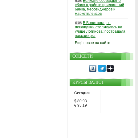
Волжане сообщают о
6.08
сбоях в работе приложений
банка, мессенджеров и
маркетплейсов
В Волжском две
6.08
легковушки столкнулись на
улице Логинова: пострадала
пассажирка
Ещё новое на сайте
СОЦСЕТИ
КУРСЫ ВАЛЮТ
Сегодня
$ 80.93
€ 93.19