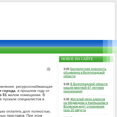
НОВОЕ НА САЙТЕ
Беспилотная опасность
6.08
объявлена в Волгоградской
области
В Волгоградской области
6.08
едомления, ресурсоснабжающая
нашли мертвой 87-летнюю
и города
, в прошлом году от
пенсионерку
 в
51
жилом помещении. В
е пускали специалистов в
Жителей ряда адресов
6.08
на Медведева и Карбышева в
Волжском ждут отключения
газа 20 августа
ько оплатить долг полностью,
ных приставов. При этом