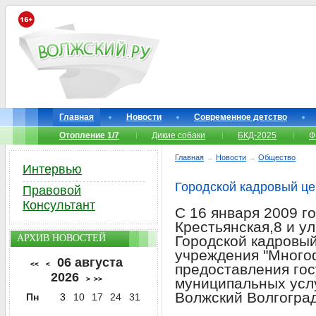
Главная
Новости
Современное детство
Отопление 1/7
Дикие собаки
БКД-2025
Ф
Главная
→
Новости
→
Общество
Интервью
Городской кадровый це
Правовой
Консультант
С 16 января 2009 го
Крестьянская,8 и ул
АРХИВ НОВОСТЕЙ
Городской кадровый
учреждения "Много
06 августа
<<
<
предоставления го
2026
>
>>
муниципальных услу
Волжский Волгоград
Пн
3
10
17
24
31