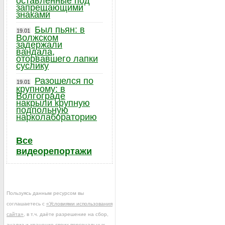
оставленные под
запрещающими
знаками
Был пьян: в
19.01
Волжском
задержали
вандала,
оторвавшего лапки
суслику
Разошелся по
19.01
крупному: в
Волгограде
накрыли крупную
подпольную
нарколабораторию
Все
видеорепортажи
Пользуясь данным ресурсом вы
соглашаетесь с
«Условиями использования
сайта»
, в т.ч. даёте разрешение на сбор,
анализ и хранение своих персональных