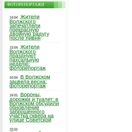
ФОТОРЕПОРТАЖИ
Жители
14.04
Волжского
запечатлели
прекрасную
двойную радугу
после ливня
Жители
13.04
Волжского
празднуют
пахсальную
неделю:
фоторепортаж
В Волжском
10.04
зацвела весна:
фоторепортаж
Вороны,
24.01
дорожки и туалет: в
Волжском обсудили
обновление
заброшенного
участка сквера на
улице Советской
22.01