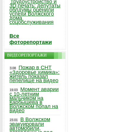
Трудоустройство и
3D-печать: депутаты
облдумы оценили
успехи Волжского
дома
соцобслуживания
Все
фоторепортажи
ВИДЕОРЕПОРТАЖИ
Пожар в СНТ
3.08
«Здоровье химика»:
житель показал
пепелище на видео
Момент аварии
19.03
с 10-летним
мальчиком на
Карбышева в
Волжском попал на
видео
В Волжском
23.01
эвакуировали
автомобили,