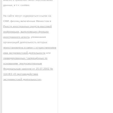
данных, в т.ч. cookies.
На сайте могут содержаться ссылки на
СМИ, физлиц включённые Минюстом в
Реестр иностранных средств массовой
информации, выполняющих функции
иностранного агента
, упоминания
организаций деятельность которых
приостановлена в связи с осуществлением
ими экстремистской деятельности
или
ликвидированных / запрещённых по
основаниям, предусмотренным
Федеральным законом от 25.07.2002 №
114-ФЗ «О противодействии
экстремистской деятельности»
.