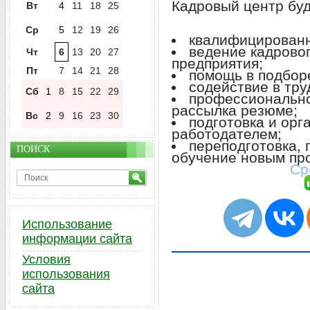
Кадровый центр буд
Вт
4
11
18
25
Ср
5
12
19
26
квалифицированн
ведение кадрово
Чт
6
13
20
27
предприятия;
Пт
7
14
21
28
помощь в подбор
содействие в тру
Сб
1
8
15
22
29
профессионально
рассылка резюме;
Вс
2
9
16
23
30
подготовка и орг
работодателем;
переподготовка,
ПОИСК
обучение новым пр
Ср
Использование
информации сайта
Условия
использования
сайта