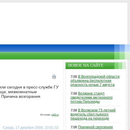
НОВОЕ НА САЙТЕ
В Волгоградской области
7.08
объявлена беспилотная
опасность ночью 7 августа
или сегодня в пресс-службе ГУ
вещи, межкомнатные
Волжане станут
7.08
. Причина возгорания
свидетелями метеорного
потока Персеиды
В Волжском 73-летний
7.08
водитель сбил пьяного
Источник:
v102.ru
пешехода на переходе
Причиной скопления
7.08
Среда, 17 декабря 2008, 10:01:32