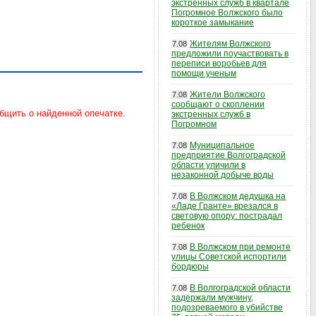
экстренных служб в квартале
Погромное Волжского было
короткое замыкание
Жителям Волжского
7.08
предложили поучаствовать в
переписи воробьев для
помощи ученым
Жители Волжского
7.08
сообщают о скоплении
экстренных служб в
Погромном
Муниципальное
7.08
предприятие Волгоградской
области уличили в
незаконной добыче воды
В Волжском дедушка на
7.08
«Ладе Гранте» врезался в
световую опору: пострадал
ребенок
В Волжском при ремонте
7.08
улицы Советской испортили
бордюры
В Волгоградской области
7.08
задержали мужчину,
подозреваемого в убийстве