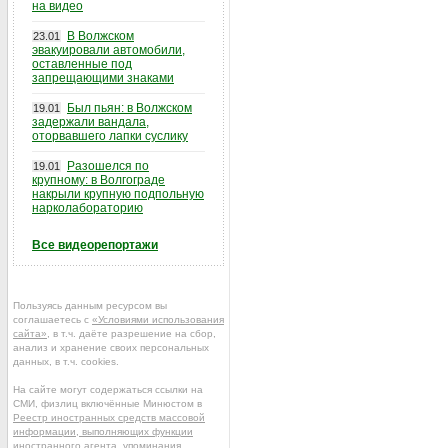
на видео
В Волжском
23.01
эвакуировали автомобили,
оставленные под
запрещающими знаками
Был пьян: в Волжском
19.01
задержали вандала,
оторвавшего лапки суслику
Разошелся по
19.01
крупному: в Волгограде
накрыли крупную подпольную
нарколабораторию
Все видеорепортажи
Пользуясь данным ресурсом вы
соглашаетесь с
«Условиями использования
сайта»
, в т.ч. даёте разрешение на сбор,
анализ и хранение своих персональных
данных, в т.ч. cookies.
На сайте могут содержаться ссылки на
СМИ, физлиц включённые Минюстом в
Реестр иностранных средств массовой
информации, выполняющих функции
иностранного агента
, упоминания