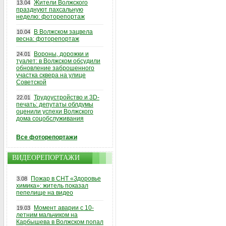
Жители Волжского
13.04
празднуют пахсальную
неделю: фоторепортаж
В Волжском зацвела
10.04
весна: фоторепортаж
Вороны, дорожки и
24.01
туалет: в Волжском обсудили
обновление заброшенного
участка сквера на улице
Советской
Трудоустройство и 3D-
22.01
печать: депутаты облдумы
оценили успехи Волжского
дома соцобслуживания
Все фоторепортажи
ВИДЕОРЕПОРТАЖИ
Пожар в СНТ «Здоровье
3.08
химика»: житель показал
пепелище на видео
Момент аварии с 10-
19.03
летним мальчиком на
Карбышева в Волжском попал