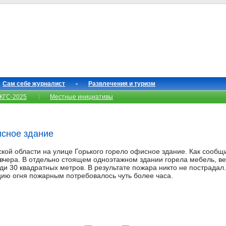
Сам себе журналист
Развлечения и туризм
КГС-2025
Местные инициативы
исное здание
кой области на улице Горького горело офисное здание. Как сообщ
вчера. В отдельно стоящем одноэтажном здании горела мебель, 
и 30 квадратных метров. В результате пожара никто не пострадал
цию огня пожарным потребовалось чуть более часа.