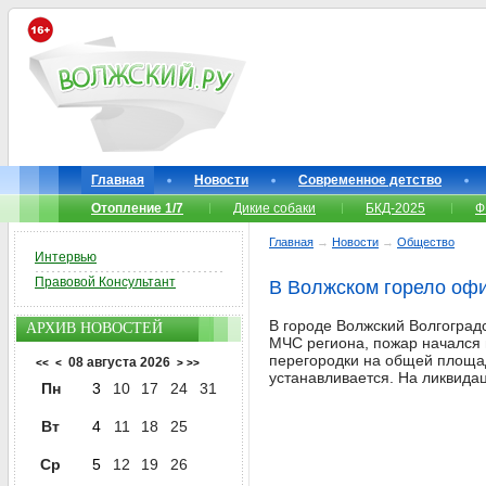
Главная
Новости
Современное детство
Отопление 1/7
Дикие собаки
БКД-2025
Ф
Главная
→
Новости
→
Общество
Интервью
Правовой Консультант
В Волжском горело оф
В городе Волжский Волгоградс
АРХИВ НОВОСТЕЙ
МЧС региона, пожар начался 
перегородки на общей площад
08 августа 2026
<<
<
>
>>
устанавливается. На ликвида
Пн
3
10
17
24
31
Вт
4
11
18
25
Ср
5
12
19
26