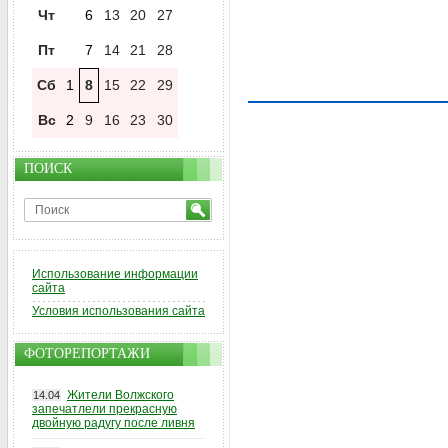
Чт
6
13
20
27
Пт
7
14
21
28
Сб
1
8
15
22
29
Вс
2
9
16
23
30
ПОИСК
Использование информации
сайта
Условия использования сайта
ФОТОРЕПОРТАЖИ
Жители Волжского
14.04
запечатлели прекрасную
двойную радугу после ливня