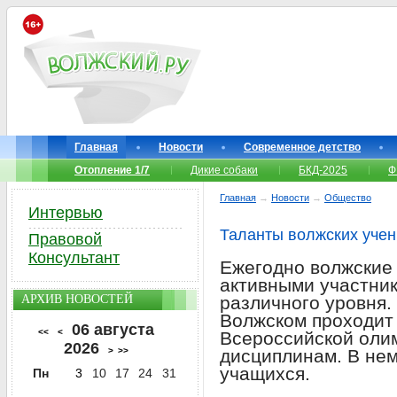
Главная
Новости
Современное детство
Отопление 1/7
Дикие собаки
БКД-2025
Ф
Главная
→
Новости
→
Общество
Интервью
Таланты волжских уче
Правовой
Консультант
Ежегодно волжские
активными участни
АРХИВ НОВОСТЕЙ
различного уровня.
Волжском проходит
06 августа
<<
<
Всероссийской оли
2026
>
>>
дисциплинам. В нем
учащихся.
Пн
3
10
17
24
31