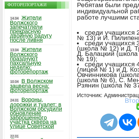
Ребятам были пред
ФОТОРЕПОРТАЖИ
индивидуальной раб
работе лучшими ст
Жители
14.04
Волжского
запечатлели
прекрасную
среди учащихся 2
двойную радугу
№ 13) и И. Пилипен
после ливня
среди учащихся 3
(школа № 12) и Д. 
Жители
13.04
Д. Балацкий (школа
Волжского
№ 19);
празднуют
пахсальную
среди учащихся 4
неделю:
(лицей № 1) и Д. Ко
фоторепортаж
Овчинникова (школа
(школа № 6), С. Ме
В Волжском
10.04
Рзянин (школа № 37
зацвела весна:
фоторепортаж
Источник: Администрац
Вороны,
Втор
24.01
дорожки и туалет: в
Волжском обсудили
обновление
заброшенного
участка сквера на
улице Советской
22.01