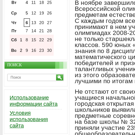
В ноябре завершилс
Вт
4
11
18
25
Всероссийской оли
Ср
5
12
19
26
предметам естестве
С каждым годом вс
Чт
6
13
20
27
принимают в нем уч
Пт
7
14
21
28
олимпиадах 2008-20
не только старшекл
Сб
1
8
15
22
29
классов. 590 юных
знания по 8 дисцип
Вс
2
9
16
23
30
математического ци
победителей и при
ПОИСК
талантливых ученик
из этого образоват
лучшими по итогам
Не отстают от свои
учащиеся начальной
Использование
городская открыта
информации сайта
школьников выявила
Условия
предметные соревн
использования
на базе школы № 32
сайта
приняли участие 23
общеобразовательн