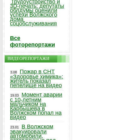
Трудоустройство и
3D-печать: депутаты
облдумы оценили
успехи Волжского
дома
соцобслуживания
Все
фоторепортажи
ВИДЕОРЕПОРТАЖИ
Пожар в СНТ
3.08
«Здоровье химика»:
житель показал
пепелище на видео
Момент аварии
19.03
с 10-летним
мальчиком на
Карбышева в
Волжском попал на
видео
В Волжском
23.01
эвакуировали
автомобили,