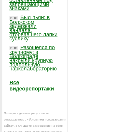
оставленные под
запрещающими
знаками
Был пьян: в
19.01
Волжском
задержали
вандала,
оторвавшего лапки
суслику
Разошелся по
19.01
крупному: в
Волгограде
накрыли крупную
подпольную
нарколабораторию
Все
видеорепортажи
Пользуясь данным ресурсом вы
соглашаетесь с
«Условиями использования
сайта»
, в т.ч. даёте разрешение на сбор,
анализ и хранение своих персональных