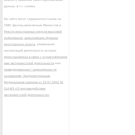
данных, в т.ч. cookies.
На сайте могут содержаться ссылки на
СМИ, физлиц включённые Минюстом в
Реестр иностранных средств массовой
информации, выполняющих функции
иностранного агента
, упоминания
организаций деятельность которых
приостановлена в связи с осуществлением
ими экстремистской деятельности
или
ликвидированных / запрещённых по
основаниям, предусмотренным
Федеральным законом от 25.07.2002 №
114-ФЗ «О противодействии
экстремистской деятельности»
.