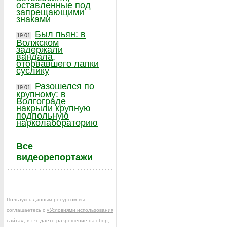
оставленные под
запрещающими
знаками
Был пьян: в
19.01
Волжском
задержали
вандала,
оторвавшего лапки
суслику
Разошелся по
19.01
крупному: в
Волгограде
накрыли крупную
подпольную
нарколабораторию
Все
видеорепортажи
Пользуясь данным ресурсом вы
соглашаетесь с
«Условиями использования
сайта»
, в т.ч. даёте разрешение на сбор,