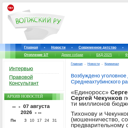
Главная
Новости
Современное детство
Отопление 1/7
Дикие собаки
БКД-2025
Ф
Главная
→
Новости
→
Криминал
Интервью
Возбуждено уголовное 
Правовой
Среднеахтубинского ра
Консультант
«Единоросс»
Серге
АРХИВ НОВОСТЕЙ
Сергей Чекунков
п
ти миллионов бюдж
07 августа
<<
<
2026
Тихонову и Чекунко
>
>>
(мошенничество, со
Пн
3
10
17
24
31
предварительному с