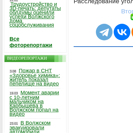
Расследование угол
22.01
Трудоустройство и
3D-печать: депутаты
Вто
облдумы оценили
успехи Волжского
дома
соцобслуживания
Все
фоторепортажи
ВИДЕОРЕПОРТАЖИ
Пожар в СНТ
3.08
«Здоровье химика»:
житель показал
пепелище на видео
Момент аварии
19.03
с 10-летним
мальчиком на
Карбышева в
Волжском попал на
видео
В Волжском
23.01
эвакуировали
автомобили,