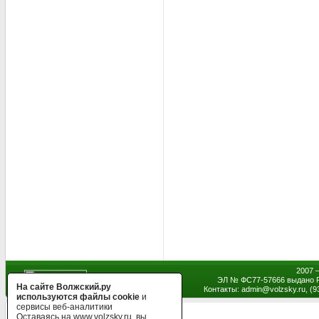
2007 
ЭЛ № ФС77-57666 выдано Р
На сайте Волжский.ру
Контакты: admin
@
volzsky.ru, (
используются файлы cookie
и
сервисы веб-аналитики
Оставаясь на www.volzsky.ru, вы