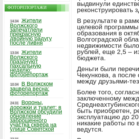
выдвинули единств
ФОТОРЕПОРТАЖИ
реконструировать з
В результате в рам
Жители
14.04
Волжского
целевой программы
запечатлели
образования в октя
прекрасную
двойную радугу
Волгоградской обла
после ливня
недвижимости было
рублей, еще 2,5 – 
Жители
13.04
Волжского
бюджета.
празднуют
пахсальную
Деньги были переч
неделю:
фоторепортаж
Чекункова, а после
между друзьями-тез
В Волжском
10.04
зацвела весна:
Более того, соглас
фоторепортаж
заключенному межд
Вороны,
Среднеахтубинског
24.01
дорожки и туалет: в
быть приобретен, р
Волжском обсудили
обновление
эксплуатацию до 20
заброшенного
никакие работы по 
участка сквера на
ведутся.
улице Советской