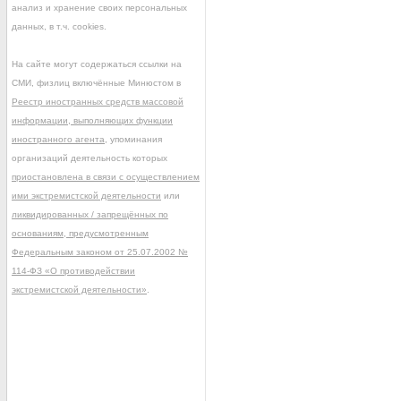
анализ и хранение своих персональных
данных, в т.ч. cookies.
На сайте могут содержаться ссылки на
СМИ, физлиц включённые Минюстом в
Реестр иностранных средств массовой
информации, выполняющих функции
иностранного агента
, упоминания
организаций деятельность которых
приостановлена в связи с осуществлением
ими экстремистской деятельности
или
ликвидированных / запрещённых по
основаниям, предусмотренным
Федеральным законом от 25.07.2002 №
114-ФЗ «О противодействии
экстремистской деятельности»
.