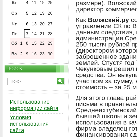
размере). Волжский
Вт
4
11
18
25
директор коммерчес
Ср
5
12
19
26
Как
Волжский.ру
со
Чт
6
13
20
27
управлении СК по В
данным следствия, 
Пт
7
14
21
28
администрация Сре
Сб
1
8
15
22
29
250 тысяч рублей п
(директором которой
Вс
2
9
16
23
30
заброшенное здани
землей. Спустя год
Чекунковым решил 
ПОИСК
средства. Он выкуп
участком за сумму,
стоимость – за 25 
Для этого глава ра
Использование
письма в правительс
информации сайта
Среднеахтубинский
бывшей школы и зем
Условия
использования в кач
использования
фирма-владелец гот
сайта
финансирования сд