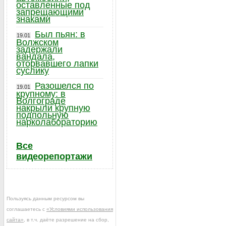
оставленные под
запрещающими
знаками
Был пьян: в
19.01
Волжском
задержали
вандала,
оторвавшего лапки
суслику
Разошелся по
19.01
крупному: в
Волгограде
накрыли крупную
подпольную
нарколабораторию
Все
видеорепортажи
Пользуясь данным ресурсом вы
соглашаетесь с
«Условиями использования
сайта»
, в т.ч. даёте разрешение на сбор,