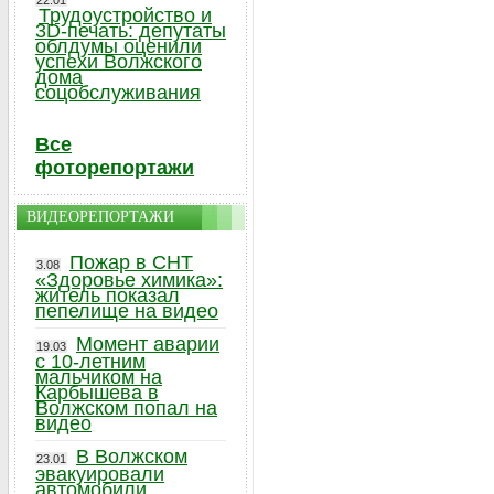
22.01
Трудоустройство и
3D-печать: депутаты
облдумы оценили
успехи Волжского
дома
соцобслуживания
Все
фоторепортажи
ВИДЕОРЕПОРТАЖИ
Пожар в СНТ
3.08
«Здоровье химика»:
житель показал
пепелище на видео
Момент аварии
19.03
с 10-летним
мальчиком на
Карбышева в
Волжском попал на
видео
В Волжском
23.01
эвакуировали
автомобили,