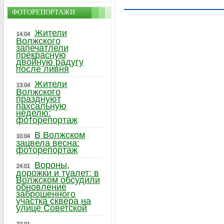
ФОТОРЕПОРТАЖИ
Жители
14.04
Волжского
запечатлели
прекрасную
двойную радугу
после ливня
Жители
13.04
Волжского
празднуют
пахсальную
неделю:
фоторепортаж
В Волжском
10.04
зацвела весна:
фоторепортаж
Вороны,
24.01
дорожки и туалет: в
Волжском обсудили
обновление
заброшенного
участка сквера на
улице Советской