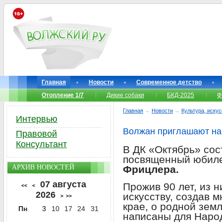
Главная
Новости
Современное детство
Отопление 1/7
Дикие собаки
БКД-2025
Ф
Главная
→
Новости
→
Культура, иску
Интервью
Волжан приглашают на
Правовой
Консультант
В ДК «Октябрь» сос
посвященный юби
АРХИВ НОВОСТЕЙ
Фрицлера.
07 августа
Прожив 90 лет, из 
<<
<
2026
искусству, создав 
>
>>
крае, о родной зем
Пн
3
10
17
24
31
написаны для Наро