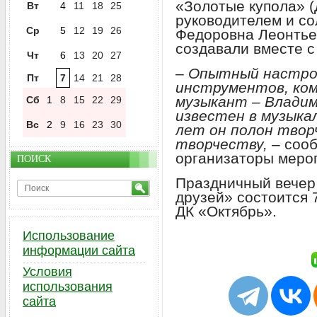
«Золотые купола» (
Вт
4
11
18
25
руководителем и с
Ср
5
12
19
26
Федоровна Леонтьев
создавали вместе 
Чт
6
13
20
27
–
Опытный настро
Пт
7
14
21
28
инструментов, ком
музыкант – Владим
Сб
1
8
15
22
29
известен в музыкал
Вс
2
9
16
23
30
лет он полон твор
творчеству,
– соо
организаторы меро
ПОИСК
Праздничный вечер 
друзей» состоится 
ДК «Октябрь».
Использование
информации сайта
Условия
использования
сайта