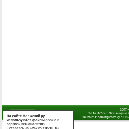
2007 
ЭЛ № ФС77-57666 выдано Р
На сайте Волжский.ру
Контакты: admin
@
volzsky.ru, (
используются файлы cookie
и
сервисы веб-аналитики
Оставаясь на www.volzsky.ru, вы