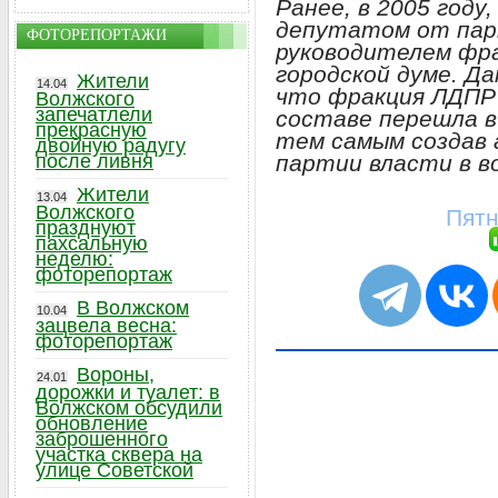
Ранее, в 2005 году
депутатом от пар
ФОТОРЕПОРТАЖИ
руководителем фра
городской думе. Д
Жители
14.04
что фракция ЛДПР 
Волжского
запечатлели
составе перешла в
прекрасную
тем самым создав
двойную радугу
после ливня
партии власти в в
Жители
13.04
Волжского
Пятн
празднуют
пахсальную
неделю:
фоторепортаж
В Волжском
10.04
зацвела весна:
фоторепортаж
Вороны,
24.01
дорожки и туалет: в
Волжском обсудили
обновление
заброшенного
участка сквера на
улице Советской