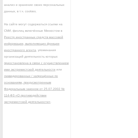
анализ и хранение своих персональных
данных, в т.ч. cookies.
На сайте могут содержаться ссылки на
СМИ, физлиц включённые Минюстом в
Реестр иностранных средств массовой
информации, выполняющих функции
иностранного агента
, упоминания
организаций деятельность которых
приостановлена в связи с осуществлением
ими экстремистской деятельности
или
ликвидированных / запрещённых по
основаниям, предусмотренным
Федеральным законом от 25.07.2002 №
114-ФЗ «О противодействии
экстремистской деятельности»
.