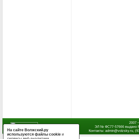
2007 
ЭЛ № ФС77-57666 выдано Р
На сайте Волжский.ру
Контакты: admin
@
volzsky.ru, (
используются файлы cookie
и
сервисы веб-аналитики