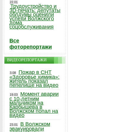
22.01
Трудоустройство и
3D-печать: депутаты
облдумы оценили
успехи Волжского
дома
соцобслуживания
Все
фоторепортажи
ВИДЕОРЕПОРТАЖИ
Пожар в СНТ
3.08
«Здоровье химика»:
житель показал
пепелище на видео
Момент аварии
19.03
с 10-летним
мальчиком на
Карбышева в
Волжском попал на
видео
В Волжском
23.01
эвакуировали