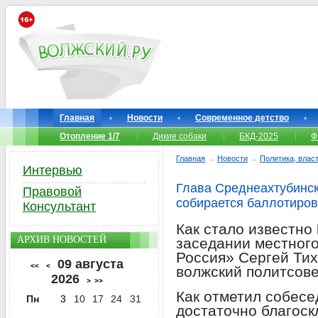
Главная
Новости
Современное детство
Отопление 1/7
Дикие собаки
БКД-2025
Ф
Главная
→
Новости
→
Политика, власт
Интервью
Глава Среднеахтубинск
Правовой
собирается баллотиров
Консультант
Как стало известно
АРХИВ НОВОСТЕЙ
заседании местного
Россия» Сергей Тих
09 августа
<<
<
волжский политсове
2026
>
>>
Как отметил собесе
Пн
3
10
17
24
31
достаточно благос