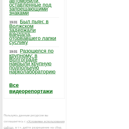
автомобили,
оставленные под
запрещающими
знаками
Был пьян: в
19.01
Волжском
задержали
вандала,
оторвавшего лапки
суслику
Разошелся по
19.01
крупному: в
Волгограде
накрыли крупную
подпольную
нарколабораторию
Все
видеорепортажи
Пользуясь данным ресурсом вы
соглашаетесь с
«Условиями использования
сайта»
, в т.ч. даёте разрешение на сбор,