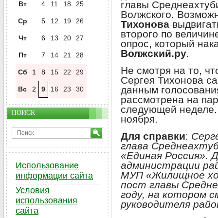
главы Среднеахтуб
Вт
4
11
18
25
Волжского. Возмож
Ср
5
12
19
26
Тихонова
выдвигат
второго по величин
Чт
6
13
20
27
опрос, который нак
Волжский.ру
.
Пт
7
14
21
28
Не смотря на то, ч
Сб
1
8
15
22
29
Сергея Тихонова са
данным голосования
Вс
2
9
16
23
30
рассмотрена на па
следующей неделе.
ПОИСК
ноября.
Для справки
:
Серг
глава Среднеахтуб
«Единая Россия». Д
администрации ра
Использование
МУП «Жилищное хоз
информации сайта
пост главы Средне
Условия
году, на котором 
использования
руководителя райо
сайта