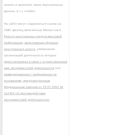
анализ и хранение своих персональных
данных, в т.ч. cookies.
На сайте могут содержаться ссылки на
СМИ, физлиц включённые Минюстом в
Реестр иностранных средств массовой
информации, выполняющих функции
иностранного агента
, упоминания
организаций деятельность которых
приостановлена в связи с осуществлением
ими экстремистской деятельности
или
ликвидированных / запрещённых по
основаниям, предусмотренным
Федеральным законом от 25.07.2002 №
114-ФЗ «О противодействии
экстремистской деятельности»
.