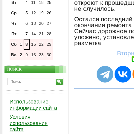
откроют к прошедш
Вт
4
11
18
25
не случилось.
Ср
5
12
19
26
Остался последний 
Чт
6
13
20
27
окончания ремонта 
Сейчас дорожное п
Пт
7
14
21
28
уложено, установл
разметка.
Сб
1
8
15
22
29
Вторн
Вс
2
9
16
23
30
ПОИСК
Использование
информации сайта
Условия
использования
сайта