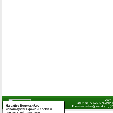
2007 
ЭЛ № ФС77-57666 выдано Р
На сайте Волжский.ру
Контакты: admin
@
volzsky.ru, (
используются файлы cookie
и
сервисы веб-аналитики