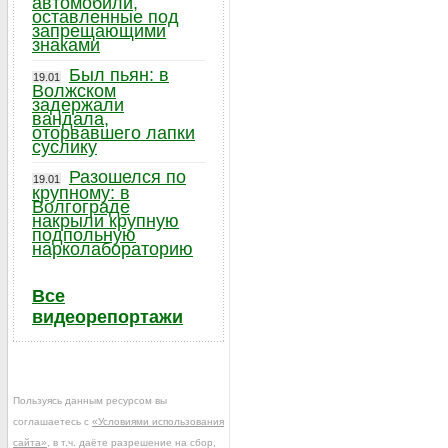
автомобили,
оставленные под
запрещающими
знаками
Был пьян: в
19.01
Волжском
задержали
вандала,
оторвавшего лапки
суслику
Разошелся по
19.01
крупному: в
Волгограде
накрыли крупную
подпольную
нарколабораторию
Все
видеорепортажи
Пользуясь данным ресурсом вы
соглашаетесь с
«Условиями использования
сайта»
, в т.ч. даёте разрешение на сбор,