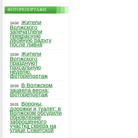
ФОТОРЕПОРТАЖИ
Жители
14.04
Волжского
запечатлели
прекрасную
двойную радугу
после ливня
Жители
13.04
Волжского
празднуют
пахсальную
неделю:
фоторепортаж
В Волжском
10.04
зацвела весна:
фоторепортаж
Вороны,
24.01
дорожки и туалет: в
Волжском обсудили
обновление
заброшенного
участка сквера на
улице Советской