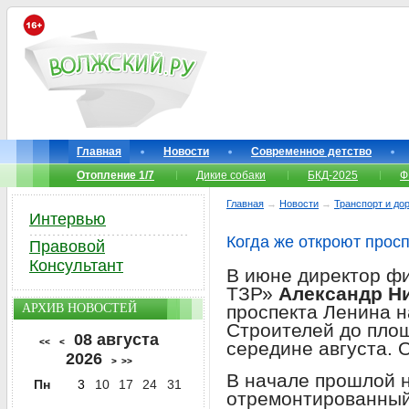
Главная
Новости
Современное детство
Отопление 1/7
Дикие собаки
БКД-2025
Ф
Главная
→
Новости
→
Транспорт и до
Интервью
Когда же откроют прос
Правовой
Консультант
В июне директор ф
ТЗР»
Александр Н
АРХИВ НОВОСТЕЙ
проспекта Ленина н
Строителей до площ
08 августа
<<
<
середине августа. 
2026
>
>>
В начале прошлой 
Пн
3
10
17
24
31
отремонтированный