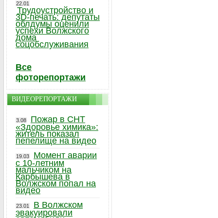
22.01
Трудоустройство и
3D-печать: депутаты
облдумы оценили
успехи Волжского
дома
соцобслуживания
Все
фоторепортажи
ВИДЕОРЕПОРТАЖИ
Пожар в СНТ
3.08
«Здоровье химика»:
житель показал
пепелище на видео
Момент аварии
19.03
с 10-летним
мальчиком на
Карбышева в
Волжском попал на
видео
В Волжском
23.01
эвакуировали