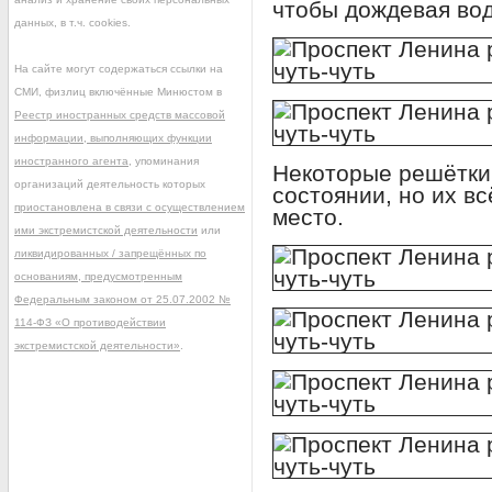
чтобы дождевая вод
данных, в т.ч. cookies.
На сайте могут содержаться ссылки на
СМИ, физлиц включённые Минюстом в
Реестр иностранных средств массовой
информации, выполняющих функции
иностранного агента
, упоминания
Некоторые решётки
организаций деятельность которых
состоянии, но их в
приостановлена в связи с осуществлением
место.
ими экстремистской деятельности
или
ликвидированных / запрещённых по
основаниям, предусмотренным
Федеральным законом от 25.07.2002 №
114-ФЗ «О противодействии
экстремистской деятельности»
.