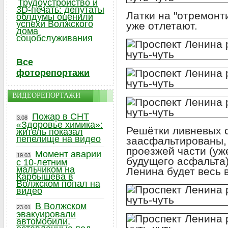
Трудоустройство и
3D-печать: депутаты
Латки на "отремон
облдумы оценили
успехи Волжского
уже отлетают.
дома
соцобслуживания
Все
фоторепортажи
ВИДЕОРЕПОРТАЖИ
Пожар в СНТ
3.08
«Здоровье химика»:
Решётки ливневых 
житель показал
пепелище на видео
заасфальтированы,
проезжей части (уж
Момент аварии
19.03
будущего асфальта)
с 10-летним
мальчиком на
Ленина будет весь в
Карбышева в
Волжском попал на
видео
В Волжском
23.01
эвакуировали
автомобили,