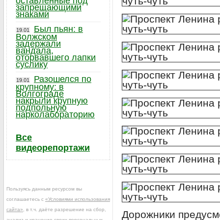
оставленные под
запрещающими
знаками
Был пьян: в
19.01
Волжском
задержали
вандала,
оторвавшего лапки
суслику
Разошелся по
19.01
крупному: в
Волгограде
накрыли крупную
подпольную
нарколабораторию
Все
видеорепортажи
Пользуясь данным ресурсом вы
соглашаетесь с
«Условиями использования
сайта»
, в т.ч. даёте разрешение на сбор,
Дорожники предусм
анализ и хранение своих персональных