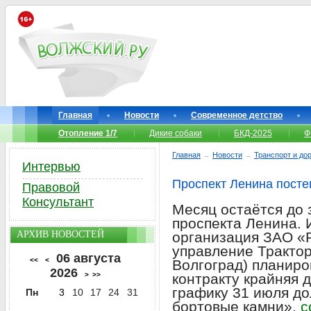
Главная
Новости
Современное детство
Отопление 1/7
Дикие собаки
БКД-2025
Ф
Главная
→
Новости
→
Транспорт и до
Интервью
Проспект Ленина пост
Правовой
Консультант
Месяц остаётся до
проспекта Ленина. 
АРХИВ НОВОСТЕЙ
организация ЗАО «
управление Трактор
06 августа
<<
<
Волгоград) планиро
2026
>
>>
контракту крайняя д
графику 31 июля д
Пн
3
10
17
24
31
бортовые камни»,
с