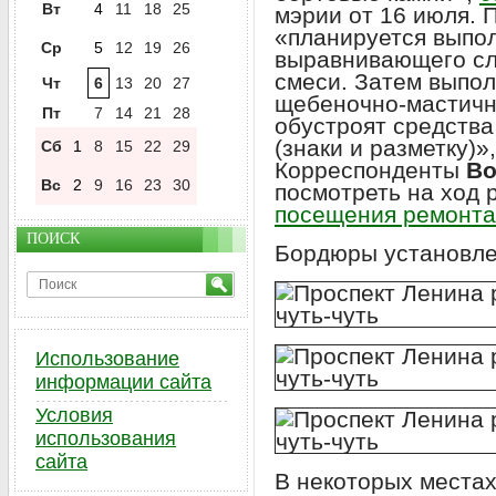
Вт
4
11
18
25
мэрии от 16 июля. 
«планируется выпол
Ср
5
12
19
26
выравнивающего сл
смеси. Затем выпол
Чт
6
13
20
27
щебеночно-мастичн
Пт
7
14
21
28
обустроят средства
(знаки и разметку)»
Сб
1
8
15
22
29
Корреспонденты
Во
Вс
2
9
16
23
30
посмотреть на ход 
посещения ремонта
ПОИСК
Бордюры установле
Использование
информации сайта
Условия
использования
сайта
В некоторых места