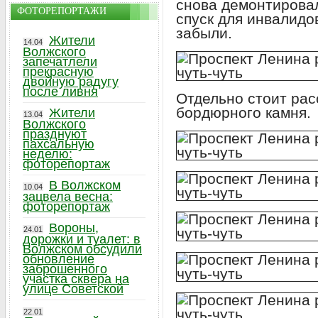
снова демонтировал
ФОТОРЕПОРТАЖИ
спуск для инвалидо
забыли.
Жители
14.04
Волжского
запечатлели
прекрасную
двойную радугу
после ливня
Отдельно стоит рас
бордюрного камня.
Жители
13.04
Волжского
празднуют
пахсальную
неделю:
фоторепортаж
В Волжском
10.04
зацвела весна:
фоторепортаж
Вороны,
24.01
дорожки и туалет: в
Волжском обсудили
обновление
заброшенного
участка сквера на
улице Советской
22.01